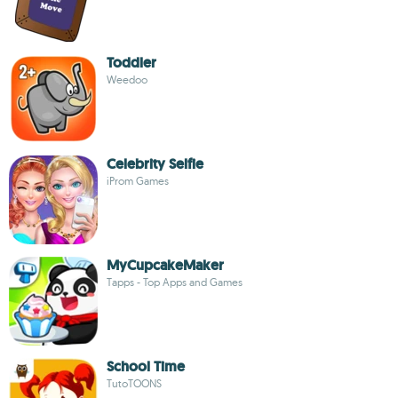
Toddler
Weedoo
Celebrity Selfie
iProm Games
MyCupcakeMaker
Tapps - Top Apps and Games
School Time
TutoTOONS