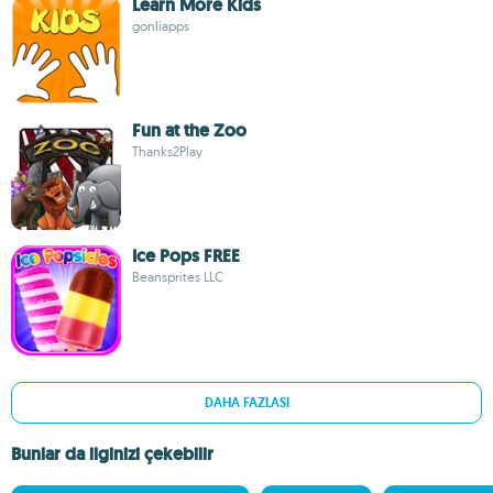
Learn More Kids
gonliapps
Fun at the Zoo
Thanks2Play
Ice Pops FREE
Beansprites LLC
DAHA FAZLASI
Bunlar da ilginizi çekebilir