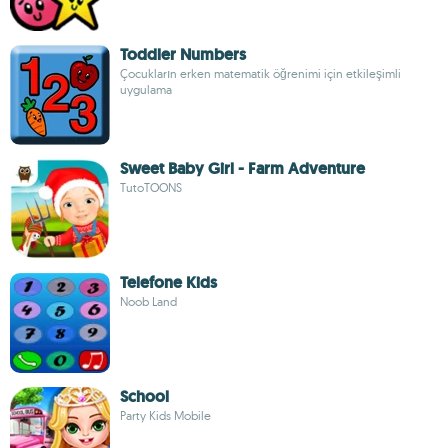
Toddler Numbers
Çocukların erken matematik öğrenimi için etkileşimli
uygulama
Sweet Baby Girl - Farm Adventure
TutoTOONS
Telefone Kids
Noob Land
School
Party Kids Mobile