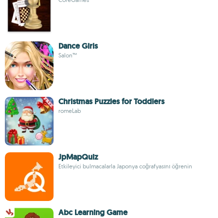
Dance Girls
Salon™
Christmas Puzzles for Toddlers
romeLab
JpMapQuiz
Etkileyici bulmacalarla Japonya coğrafyasını öğrenin
Abc Learning Game