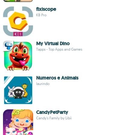
fixiscope
KB Pro
My Virtual Dino
Tapps - Top Apps and Games
Numeros e Animais
laurindo
CandyPetParty
Candy's Family by Libii