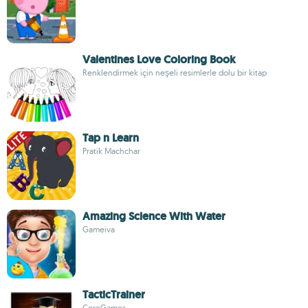
Valentines Love Coloring Book
Renklendirmek için neşeli resimlerle dolu bir kitap
Tap n Learn
Pratik Machchar
Amazing Science With Water
Gameiva
TacticTrainer
CoreGames