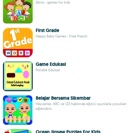
2bros - games for kids
First Grade
Happy Baby Games - Free Presch
Game Edukasi
Pondok Edukasi
Belajar Bersama Sikembar
Hayvanlar, ABC ve 123 hakkında eğitici oyunlarla çocukları
eğlendirin
Ocean Jigsaw Puzzles For Kids