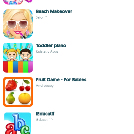
Beach Makeover
Salon™
Toddler piano
Kidstatic Apps
Fruit Game - For Babies
Androbaby
iEducatif
iEducatif.fr