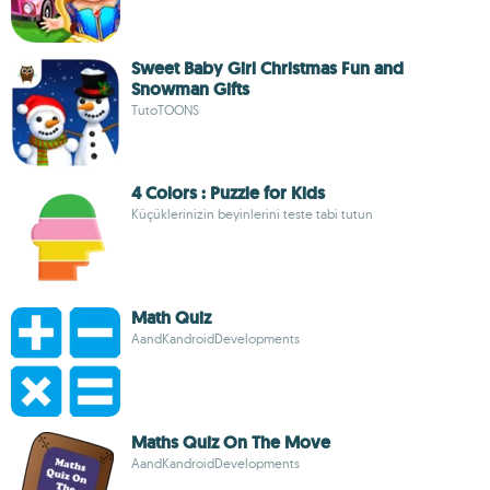
Sweet Baby Girl Christmas Fun and
Snowman Gifts
TutoTOONS
4 Colors : Puzzle for Kids
Küçüklerinizin beyinlerini teste tabi tutun
Math Quiz
AandKandroidDevelopments
Maths Quiz On The Move
AandKandroidDevelopments