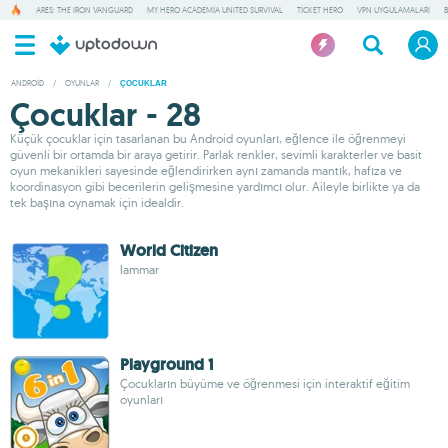
ARES: THE IRON VANGUARD
MY HERO ACADEMIA UNITED SURVIVAL
TICKET HERO
VPN UYGULAMALARI
ANDROID
/
OYUNLAR
/
ÇOCUKLAR
Çocuklar - 28
Küçük çocuklar için tasarlanan bu Android oyunları, eğlence ile öğrenmeyi
güvenli bir ortamda bir araya getirir. Parlak renkler, sevimli karakterler ve basit
oyun mekanikleri sayesinde eğlendirirken aynı zamanda mantık, hafıza ve
koordinasyon gibi becerilerin gelişmesine yardımcı olur. Aileyle birlikte ya da
tek başına oynamak için idealdir.
World Citizen
lammar
Playground 1
Çocukların büyüme ve öğrenmesi için interaktif eğitim
oyunları