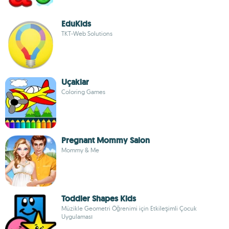
EduKids
TKT-Web Solutions
Uçaklar
Coloring Games
Pregnant Mommy Salon
Mommy & Me
Toddler Shapes Kids
Müzikle Geometri Öğrenimi için Etkileşimli Çocuk
Uygulaması