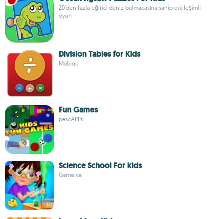
20'den fazla eğitici deniz bulmacasına sahip etkileşimli
oyun
Division Tables for Kids
Mobiqu
Fun Games
pescAPPs
Science School For kids
Gameiva