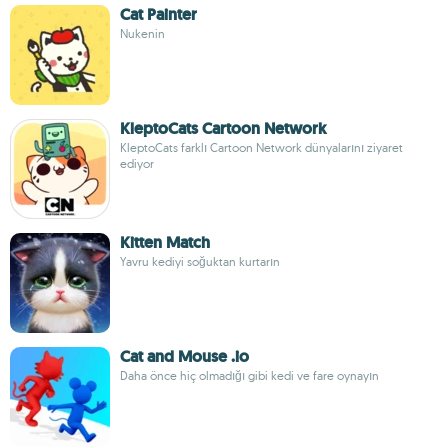
Cat Painter
Nukenin
KleptoCats Cartoon Network
KleptoCats farklı Cartoon Network dünyalarını ziyaret
ediyor
Kitten Match
Yavru kediyi soğuktan kurtarın
Cat and Mouse .io
Daha önce hiç olmadığı gibi kedi ve fare oynayın