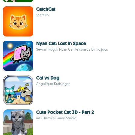
CatchCat
santech
Nyan Cat: Lost In Space
Sevimli küçük Nyan Cat ile sonsuz bir koşucu
Cat vs Dog
Angelique Kraisinger
Cute Pocket Cat 3D - Part 2
vARDAmir's Game Studio