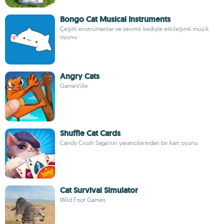
Bongo Cat Musical Instruments
Çeşitli enstrümanlar ve sevimli kediyle etkileşimli müzik
oyunu
Angry Cats
GameVille
Shuffle Cat Cards
Candy Crush Saga'nın yaratıcılarından bir kart oyunu
Cat Survival Simulator
Wild Foot Games