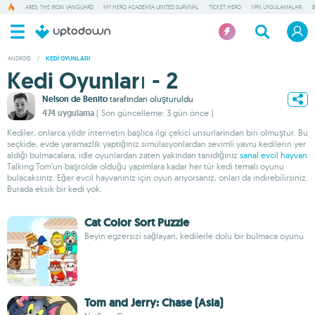
ARES: THE IRON VANGUARD
MY HERO ACADEMIA UNITED SURVIVAL
TICKET HERO
VPN UYGULAMALARI
ANDROID
/
KEDI OYUNLARI
Kedi Oyunları - 2
Nelson de Benito
tarafından oluşturuldu
474 uygulama
( Son güncelleme: 3 gün önce )
Kediler, onlarca yıldır internetin başlıca ilgi çekici unsurlarından biri olmuştur. Bu
seçkide, evde yaramazlık yaptığınız simülasyonlardan sevimli yavru kedilerin yer
aldığı bulmacalara, idle oyunlardan zaten yakından tanıdığınız
sanal evcil hayvan
Talking Tom’un başrolde olduğu yapımlara kadar her tür kedi temalı oyunu
bulacaksınız. Eğer evcil hayvanınız için oyun arıyorsanız, onları da indirebilirsiniz.
Burada eksik bir kedi yok.
Cat Color Sort Puzzle
Beyin egzersizi sağlayan, kedilerle dolu bir bulmaca oyunu
Tom and Jerry: Chase (Asia)