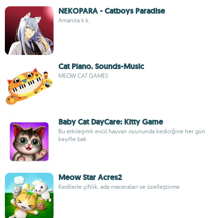
NEKOPARA - Catboys Paradise
Amanita k.k.
Cat Piano. Sounds-Music
MEOW CAT GAMES
Baby Cat DayCare: Kitty Game
Bu etkileşimli evcil hayvan oyununda kediciğine her gün
keyifle bak
Meow Star Acres2
Kedilerle çiftlik, ada maceraları ve özelleştirme