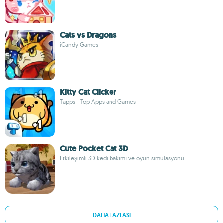
Cats vs Dragons
iCandy Games
Kitty Cat Clicker
Tapps - Top Apps and Games
Cute Pocket Cat 3D
Etkileşimli 3D kedi bakımı ve oyun simülasyonu
DAHA FAZLASI