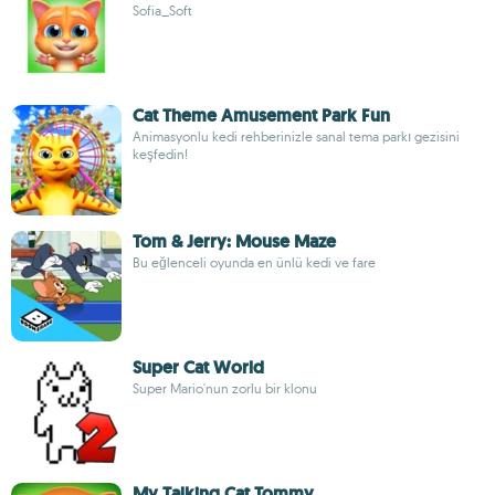
Sofia_Soft
Cat Theme Amusement Park Fun
Animasyonlu kedi rehberinizle sanal tema parkı gezisini
keşfedin!
Tom & Jerry: Mouse Maze
Bu eğlenceli oyunda en ünlü kedi ve fare
Super Cat World
Super Mario'nun zorlu bir klonu
My Talking Cat Tommy