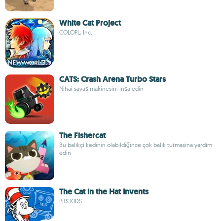
White Cat Project
COLOPL, Inc.
CATS: Crash Arena Turbo Stars
Nihai savaş makinesini inşa edin
The Fishercat
Bu balıkçı kedinin olabildiğince çok balık tutmasına yardım
edin
The Cat in the Hat Invents
PBS KIDS