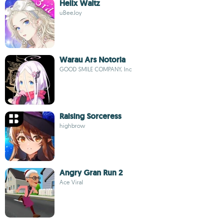
Helix Waltz
uBeeJoy
Warau Ars Notoria
GOOD SMILE COMPANY, Inc
Raising Sorceress
highbrow
Angry Gran Run 2
Ace Viral