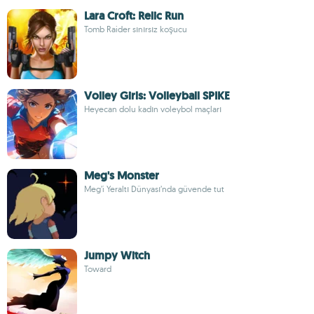
Lara Croft: Relic Run
Tomb Raider sınırsız koşucu
Volley Girls: Volleyball SPIKE
Heyecan dolu kadın voleybol maçları
Meg's Monster
Meg’i Yeraltı Dünyası’nda güvende tut
Jumpy Witch
Toward