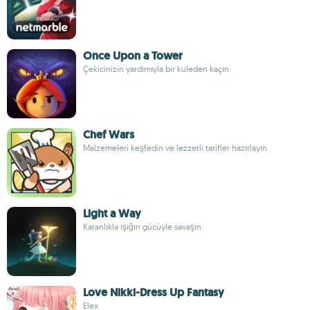
Once Upon a Tower
Çekicinizin yardımıyla bir kuleden kaçın
Chef Wars
Malzemeleri keşfedin ve lezzetli tarifler hazırlayın
Light a Way
Karanlıkla ışığın gücüyle savaşın
Love Nikki-Dress Up Fantasy
Elex