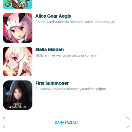
Alice Gear Aegis
Anime karakterleriyle heyecan verici uzay savaşları
Stella Maiden
Yıldızların ve waifus'un gücünü kullanın
First Summoner
Bu karanlık oyunda düşman yaratıkları çağırın
DAHA FAZLASI