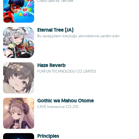
Crazy Labs by TabTale
Eternal Tree (JA)
Bu savaşçıların kötülüğü yenmelerine yardım edin
Haze Reverb
FUNFUN TECHNOLOGU CO.,LIMITED
Gothic wa Mahou Otome
CAVE Interactive CO.,LTD.
Principles