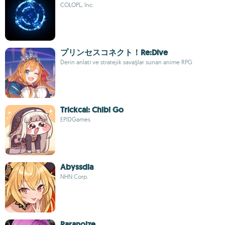
COLOPL, Inc.
プリンセスコネクト！Re:Dive
Derin anlatı ve stratejik savaşlar sunan anime RPG
Trickcal: Chibi Go
EPIDGames
Abyssdia
NHN Corp.
Paranoize