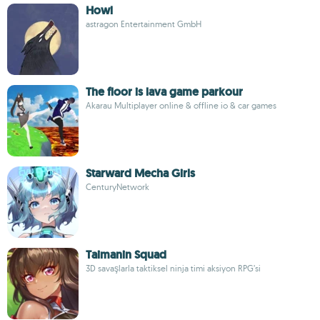
Howl
astragon Entertainment GmbH
The floor is lava game parkour
Akarau Multiplayer online & offline io & car games
Starward Mecha Girls
CenturyNetwork
Taimanin Squad
3D savaşlarla taktiksel ninja timi aksiyon RPG’si