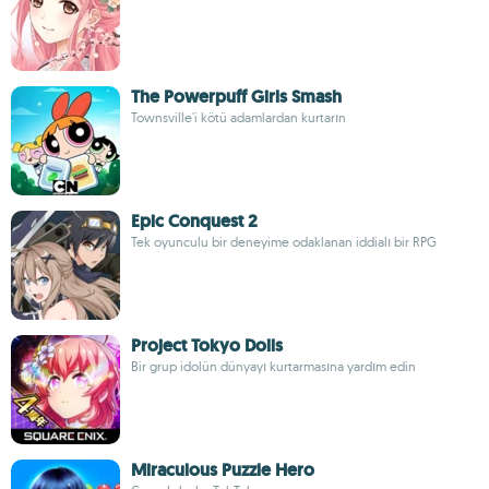
The Powerpuff Girls Smash
Townsville'i kötü adamlardan kurtarın
Epic Conquest 2
Tek oyunculu bir deneyime odaklanan iddialı bir RPG
Project Tokyo Dolls
Bir grup idolün dünyayı kurtarmasına yardım edin
Miraculous Puzzle Hero