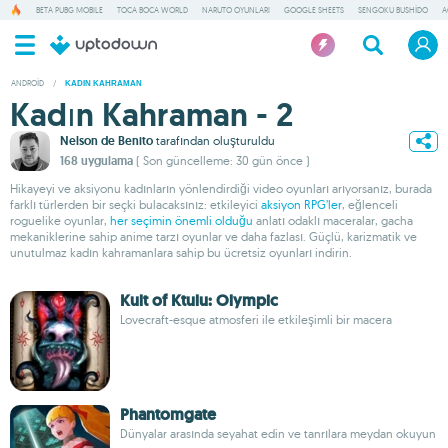
BETA PUBG MOBILE
TOCA BOCA WORLD
NARUTO OYUNLARI
GOOGLE SHEETS
SENGOKU BUSHIDO
A
ANDROID
/
KADIN KAHRAMAN
Kadın Kahraman - 2
Nelson de Benito
tarafından oluşturuldu
168 uygulama
( Son güncelleme: 30 gün önce )
Hikayeyi ve aksiyonu kadınların yönlendirdiği video oyunları arıyorsanız, burada
farklı türlerden bir seçki bulacaksınız: etkileyici
aksiyon RPG’ler
, eğlenceli
roguelike oyunlar,
her seçimin önemli olduğu
anlatı odaklı maceralar, gacha
mekaniklerine sahip anime tarzı oyunlar ve daha fazlası. Güçlü, karizmatik ve
unutulmaz kadın kahramanlara sahip bu ücretsiz oyunları indirin.
Kult of Ktulu: Olympic
Lovecraft-esque atmosferi ile etkileşimli bir macera
Phantomgate
Dünyalar arasında seyahat edin ve tanrılara meydan okuyun