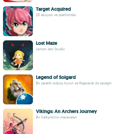
Target Acquired
2D aksiyon ve platformlar
Lost Maze
Lemon Jam Studio
Legend of Solgard
Bir yaratık ordusu kurun ve Ragnarok ile savaşın
Vikings: An Archers Journey
Bir Valkyrie'nin maceraları