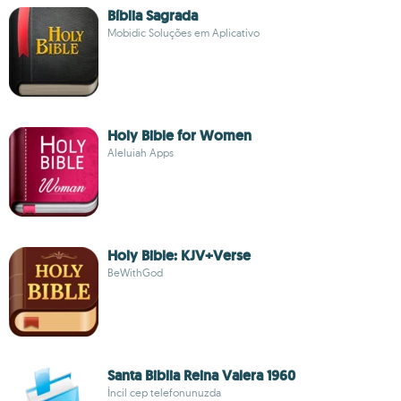
Bíblia Sagrada
Mobidic Soluções em Aplicativo
Holy Bible for Women
Aleluiah Apps
Holy Bible: KJV+Verse
BeWithGod
Santa Biblia Reina Valera 1960
İncil cep telefonunuzda