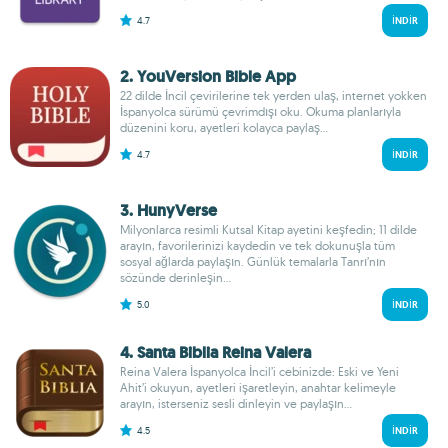
4.7
İNDIR
2. YouVersion Bible App
22 dilde İncil çevirilerine tek yerden ulaş, internet yokken
İspanyolca sürümü çevrimdışı oku. Okuma planlarıyla
düzenini koru, ayetleri kolayca paylaş...
4.7
İNDIR
3. HunyVerse
Milyonlarca resimli Kutsal Kitap ayetini keşfedin; 11 dilde
arayın, favorilerinizi kaydedin ve tek dokunuşla tüm
sosyal ağlarda paylaşın. Günlük temalarla Tanrı’nın
sözünde derinleşin...
5.0
İNDIR
4. Santa Biblia Reina Valera
Reina Valera İspanyolca İncil’i cebinizde: Eski ve Yeni
Ahit’i okuyun, ayetleri işaretleyin, anahtar kelimeyle
arayın, isterseniz sesli dinleyin ve paylaşın...
4.5
İNDIR