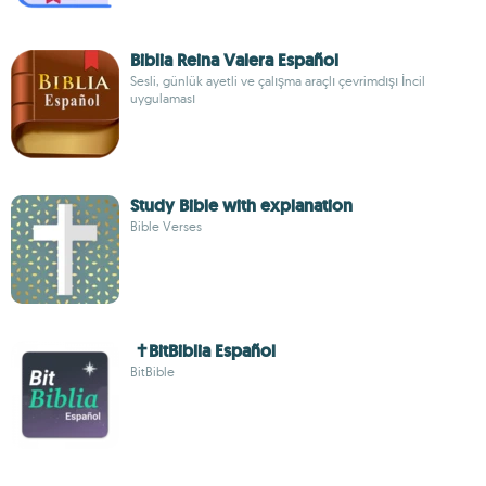
Biblia Reina Valera Español
Sesli, günlük ayetli ve çalışma araçlı çevrimdışı İncil
uygulaması
Study Bible with explanation
Bible Verses
✝️BitBiblia Español
BitBible