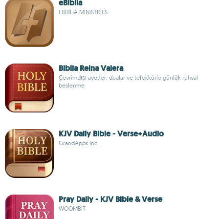
eBiblia
EBIBLIA MINISTRIES
Biblia Reina Valera
Çevrimdışı ayetler, dualar ve tefekkürle günlük ruhsal
beslenme
KJV Daily Bible - Verse+Audio
GrandApps Inc.
Pray Daily - KJV Bible & Verse
WOOMBIT