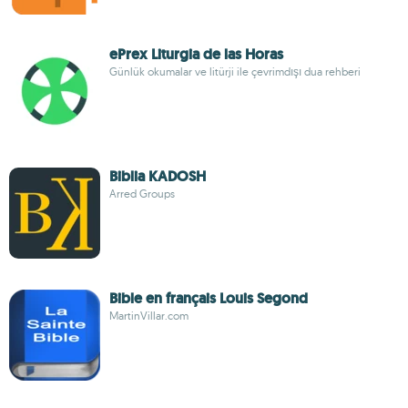
ePrex Liturgia de las Horas
Günlük okumalar ve litürji ile çevrimdışı dua rehberi
Biblia KADOSH
Arred Groups
Bible en français Louis Segond
MartinVillar.com