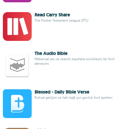
Read Carry Share
The Pocket Testament League (PTL)
The Audio Bible
Mekansal ses ve otantik kayıtlarla sürükleyici bir İncil
deneyimi
Blessed - Daily Bible Verse
Ruhsal gelişim ve ilahi bağ için günlük İncil ayetleri