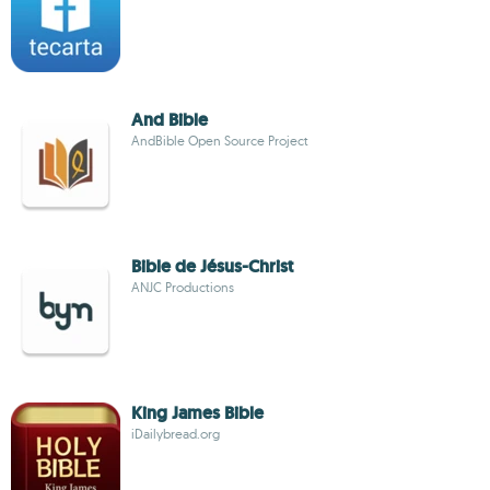
And Bible
AndBible Open Source Project
Bible de Jésus-Christ
ANJC Productions
King James Bible
iDailybread.org