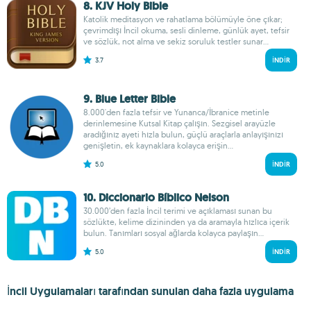
8. KJV Holy Bible
Katolik meditasyon ve rahatlama bölümüyle öne çıkar;
çevrimdışı İncil okuma, sesli dinleme, günlük ayet, tefsir
ve sözlük, not alma ve sekiz soruluk testler sunar...
3.7
İNDIR
9. Blue Letter Bible
8.000'den fazla tefsir ve Yunanca/İbranice metinle
derinlemesine Kutsal Kitap çalışın. Sezgisel arayüzle
aradığınız ayeti hızla bulun, güçlü araçlarla anlayışınızı
genişletin, ek kaynaklara kolayca erişin...
5.0
İNDIR
10. Diccionario Bíblico Nelson
30.000’den fazla İncil terimi ve açıklaması sunan bu
sözlükte, kelime dizininden ya da aramayla hızlıca içerik
bulun. Tanımları sosyal ağlarda kolayca paylaşın...
5.0
İNDIR
İncil Uygulamaları tarafından sunulan daha fazla uygulama