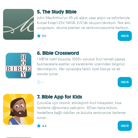
5. The Study Bible
John MacArthur’un 45 yılı aşkın vaaz arşivi ve tefsirleriyle
Kutsal Kitap’ı ESV, NASB, KJV’de okuyun/dinleyin. Not alın,
vurgulayın, okuma planları ve senkronizasyonla ilerleyin...
5.0
İNDIR
6. Bible Crossword
1 MB’lık hafif boyutla, 1000+ soruluk İncil temalı çapraz
bulmacalarla ayetler ve karakterler üzerinden bilginizi
derinleştirin. Her oynayışta farklı, özel klavye ve ek
sorular sunar...
-
İNDIR
7. Bible App for Kids
Çocuklar için resimli, etkileşimli İncil hikayeleri; kısa
testlerle öğrenmeyi pekiştirir. 40’tan fazla bölüm,
hedeflere bağlı ödüller ve bulutla senkronize ilerleme
sunar...
4.4
İNDIR