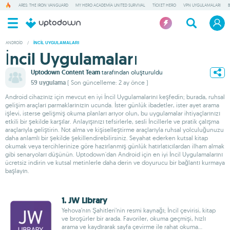
ARES: THE IRON VANGUARD
MY HERO ACADEMIA UNITED SURVIVAL
TICKET HERO
VPN UYGULAMALARI
ANDROID
/
İNCIL UYGULAMALARI
İncil Uygulamaları
Uptodown Content Team
tarafından oluşturuldu
59 uygulama
( Son güncelleme: 2 ay önce )
Android cihazınız için mevcut en iyi İncil Uygulamalarını keşfedin; burada, ruhsal
gelişim araçları parmaklarınızın ucunda. İster günlük ibadetler, ister ayet arama
işlevi, isterse gelişmiş okuma planları arıyor olun, bu uygulamalar ihtiyaçlarınızı
etkili bir şekilde karşılar. Anlayışınızı tefsirlerle, sesli İncillerle ve pratik çalışma
araçlarıyla geliştirin. Not alma ve kişiselleştirme araçlarıyla ruhsal yolculuğunuzu
daha anlamlı bir şekilde şekillendirebilirsiniz. Seyahat ederken kutsal kitap
okumak veya tercihlerinize göre hazırlanmış günlük hatırlatıcılardan ilham almak
gibi senaryoları düşünün. Uptodown'dan Android için en iyi İncil Uygulamalarını
ücretsiz indirin ve kutsal metinlerle daha derin ve doyurucu bir bağlantı kurmaya
başlayın.
1. JW Library
Yehova’nın Şahitleri’nin resmi kaynağı; İncil çevirisi, kitap
ve broşürler bir arada. Favoriler, okuma geçmişi, hızlı
arama ve kaydırarak sayfa çevirme ile rahat okuma...