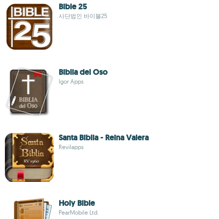
Bible 25
사단법인 바이블25
Biblia del Oso
Igor Apps
Santa Biblia - Reina Valera
Revilapps
Holy Bible
PearMobile Ltd.