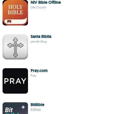
NIV Bible Offline
Life.Church
Santa Biblia
jannah.blog
Pray.com
Pray
BitBible
BitBible