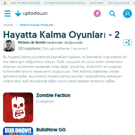
ARES: THE IRON VANGUARD
MY HERO ACADEMIA UNITED SURVIVAL
TICKET HERO
VPN UYGULAMALARI
ANDROID
/
HAYATTA KALMA OYUNLARI
Hayatta Kalma Oyunları - 2
Nelson de Benito
tarafından oluşturuldu
322 uygulama
( Son güncelleme: 1 ay önce )
Bu hayatta kalma oyunlarında kaynakları toplayın ve barınaklar inşa ederek bir
kez daha gün doğumunu izleyin. Açlık, susuzluk ve vücut ısısını yönetirken
düşman sürüleriyle savaşmak kolay değil; ancak bu, Android’in en popüler
türlerinden birinin heyecanını oluşturuyor. Terk edilmiş adalardan yıkılan
şehirlere kadar, bu ücretsiz hayatta kalma oyunları, keşfedilmeyi bekleyen
sırlarla dolu açık dünyalarda diğer oyuncularla rekabet etmenizi sağlar.
Zombie Faction
Codigames
BuildNow GG