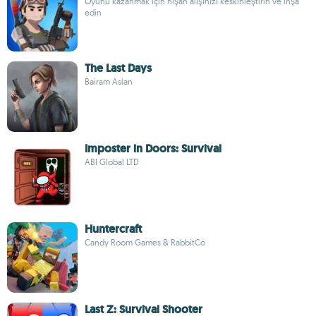
Oyunu kazanmak için nişan alışınızı keskinleştirin ve inşa
edin
The Last Days
Bairam Aslan
Imposter in Doors: Survival
ABI Global LTD
Huntercraft
Candy Room Games & RabbitCo
Last Z: Survival Shooter