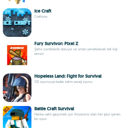
Ice Craft
Craftoox
Fury Survivor: Pixel Z
Şehir zombilerle doluyor ve onları yenebilecek tek kişi
sensin
Hopeless Land: Fight for Survival
120 oyuncuya kadar zalim savaş oyunu
Battle Craft Survival
Harika vakit geçirmek için ihtiyacınız olan her şeyi içeren
bir oyun