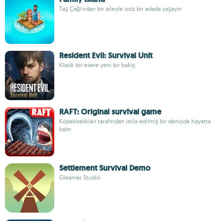
Taş Çağı'ndan bir aileyle ıssız bir adada yaşayın
Resident Evil: Survival Unit
Klasik bir esere yeni bir bakış
RAFT: Original survival game
Köpekbalıkları tarafından istila edilmiş bir denizde hayatta
kalın
Settlement Survival Demo
Gleamer Studio