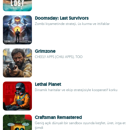
Doomsday: Last Survivors
Zombi kıyametinde strateji, üs kurma ve ittifaklar
Grimzone
CHEELY APPS (CHILI APPS), TOO
Lethal Planet
Dinamik haritalar ve ekip stratejisiyle kooperatif korku
Craftsman Remastered
Geniş açık dünyalı bir sandbox oyunda keşfet, üret, inşa et
şimdi