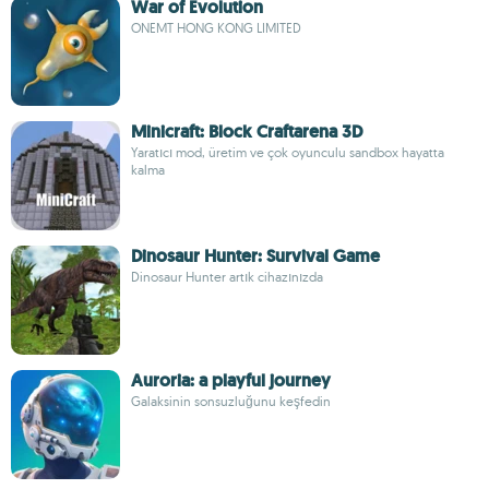
War of Evolution
ONEMT HONG KONG LIMITED
Minicraft: Block Craftarena 3D
Yaratıcı mod, üretim ve çok oyunculu sandbox hayatta
kalma
Dinosaur Hunter: Survival Game
Dinosaur Hunter artık cihazınızda
Auroria: a playful journey
Galaksinin sonsuzluğunu keşfedin