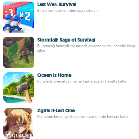
Last War: Survival
Bir zombi kıyametinden sağ kurtulun
Stormfall: Saga of Survival
Bu ortaçağ fantastik oyununda arkadan vuran ihanetle başa
çıkın
Ocean Is Home
Bu adada yiyecek, su ve barınak arayarak hayatta kalın
Zgirls II-Last One
Muazzam bir dünyada zombi kıyametinde hayatta kalın