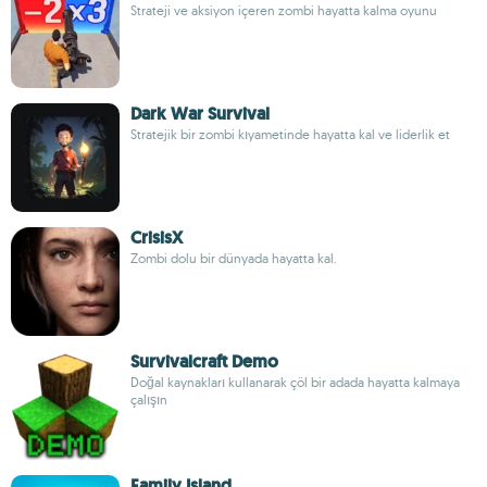
Strateji ve aksiyon içeren zombi hayatta kalma oyunu
Dark War Survival
Stratejik bir zombi kıyametinde hayatta kal ve liderlik et
CrisisX
Zombi dolu bir dünyada hayatta kal.
Survivalcraft Demo
Doğal kaynakları kullanarak çöl bir adada hayatta kalmaya
çalışın
Family Island