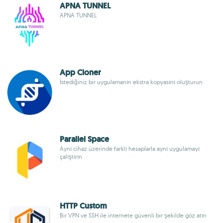
APNA TUNNEL
APNA TUNNEL
App Cloner
İstediğiniz bir uygulamanın ekstra kopyasını oluşturun
Parallel Space
Aynı cihaz üzerinde farklı hesaplarla aynı uygulamayı
çalıştırın
HTTP Custom
Bir VPN ve SSH ile internete güvenli bir şekilde göz atın