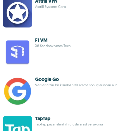
Astrill VPN
Astrill Systems Corp.
F1 VM
X8 Sandbox vmos Tech
Google Go
Verilerinizin bir kısmını hızlı arama sonuçlarından alın
TapTap
TapTap pazar alanının uluslararası versiyonu