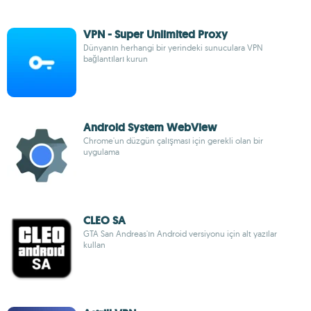
VPN - Super Unlimited Proxy
Dünyanın herhangi bir yerindeki sunuculara VPN
bağlantıları kurun
Android System WebView
Chrome'un düzgün çalışması için gerekli olan bir
uygulama
CLEO SA
GTA San Andreas'ın Android versiyonu için alt yazılar
kullan