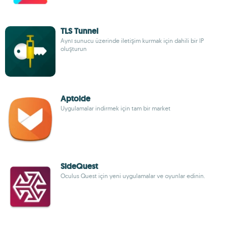
TLS Tunnel
Aynı sunucu üzerinde iletişim kurmak için dahili bir IP
oluşturun
Aptoide
Uygulamalar indirmek için tam bir market
SideQuest
Oculus Quest için yeni uygulamalar ve oyunlar edinin.