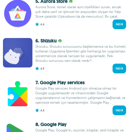
5. Aurora Store
Aurora Store, temel olarak aynı özellikleri sunan, ancak
çok daha zarif ve işlevsel bir arayüzden oluşan bir Yalp
Store çatalıdır (Uptodown'da da mevcuttur). Bir çatal...
4.4
İNDIR
6. Shizuku
Shizuku, Shizuku sunucusunu başlatmanıza ve bu hizmeti
kullanan Uygulama İşlemleri gibi herhangi bir uygulamayı
yönetmenize olanak tanıyan bir uygulamadır. Peki
Shizuku sunucusu tam olarak nedir?...
4.5
İNDIR
7. Google Play services
Google Play services Android için olmazsa olmaz bir
Google uygulamasıdır ve cihazınızdaki Google
uygulamalarının ve hizmetlerinin çalışmasını bağlamak ve
optimize etmek için tasarlanmıştır. Google Play...
4.4
İNDIR
8. Google Play
Google Play, Google'ın, oyunlar, kitaplar, sesli kitaplar ve