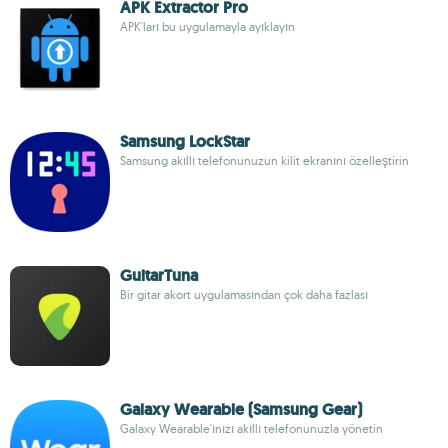
APK Extractor Pro
APK'ları bu uygulamayla ayıklayın
Samsung LockStar
Samsung akıllı telefonunuzun kilit ekranını özelleştirin
GuitarTuna
Bir gitar akort uygulamasından çok daha fazlası
Galaxy Wearable (Samsung Gear)
Galaxy Wearable'ınızı akıllı telefonunuzla yönetin