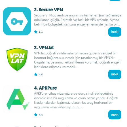
2. Secure VPN
Secure VPN güvenli ve anonim internet erişimi sağlamaya
odaklanan güçlü, ücretsiz ve hızlı bir VPN aracıdır. Ayrıca
belirli bir bölgedeki sansürü engellemenin de harika bir...
4.3
İNDIR
3. VPN.lat
VPN.lat coğrafi sınırlamalar olmadan güvenli ve özel bir
internet bağlantısı sunmak için tasarlanmış bir VPN'dir.
Uygulama, çevrimiçi etkinliklerini korumak, coğrafi engelli
içeriklere erişmek ve mobil...
4.4
İNDIR
4. APKPure
APKPure, cihazınıza yüzlerce dosya indirebileceğiniz
Android için bir uygulama ve oyun pazar yeridir. Coğrafi
kısıtlamalardan bağımsız olarak, bu araç herhangi bir
uygulama veya video oyununu...
4.4
İNDIR