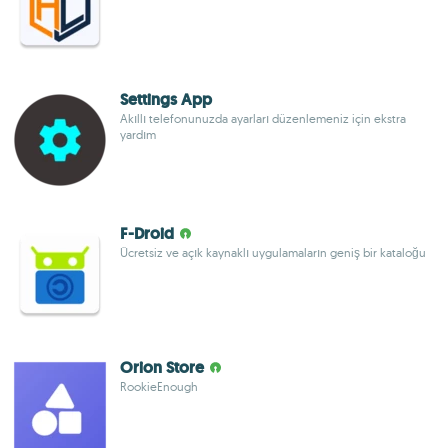
Settings App
Akıllı telefonunuzda ayarları düzenlemeniz için ekstra
yardım
F-Droid
Ücretsiz ve açık kaynaklı uygulamaların geniş bir kataloğu
Orion Store
RookieEnough