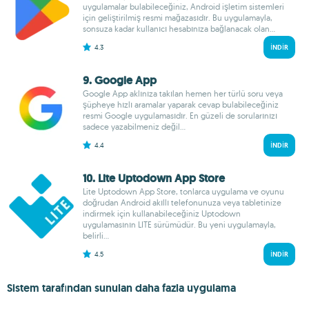
uygulamalar bulabileceğiniz, Android işletim sistemleri
için geliştirilmiş resmi mağazasıdır. Bu uygulamayla,
sonsuza kadar kullanıcı hesabınıza bağlanacak olan...
4.3
İNDIR
9. Google App
Google App aklınıza takılan hemen her türlü soru veya
şüpheye hızlı aramalar yaparak cevap bulabileceğiniz
resmi Google uygulamasıdır. En güzeli de sorularınızı
sadece yazabilmeniz değil...
4.4
İNDIR
10. Lite Uptodown App Store
Lite Uptodown App Store, tonlarca uygulama ve oyunu
doğrudan Android akıllı telefonunuza veya tabletinize
indirmek için kullanabileceğiniz Uptodown
uygulamasının LITE sürümüdür. Bu yeni uygulamayla,
belirli...
4.5
İNDIR
Sistem tarafından sunulan daha fazla uygulama