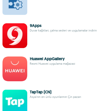
9Apps
Duvar kağıtları, çalma sesleri ve uygulamalar indirin
Huawei AppGallery
Resmi Huawei uygulama mağazası
TapTap (CN)
Asya'nın en ünlü oyunlarının Çin pazarı