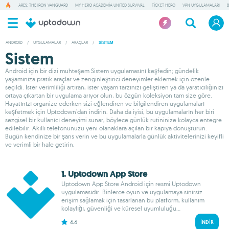
ARES: THE IRON VANGUARD
MY HERO ACADEMIA UNITED SURVIVAL
TICKET HERO
VPN UYGULAMALARI
ANDROID
/
UYGULAMALAR
/
ARAÇLAR
/
SISTEM
Sistem
Android için bir dizi muhteşem Sistem uygulamasını keşfedin; gündelik
yaşamınıza pratik araçlar ve zenginleştirici deneyimler eklemek için özenle
seçildi. İster verimliliği artıran, ister yaşam tarzınızı geliştiren ya da yaratıcılığınızı
ortaya çıkartan bir uygulama arıyor olun, bu özgün koleksiyon tam size göre.
Hayatınızı organize ederken sizi eğlendiren ve bilgilendiren uygulamaları
keşfetmek için Uptodown'dan indirin. Daha da iyisi, bu uygulamaların her biri
sezgisel bir kullanıcı deneyimi sunar, böylece günlük rutininize kolayca entegre
edilebilir. Akıllı telefonunuzu yeni olanaklara açılan bir kapıya dönüştürün.
Bugün kendinize bir şans verin ve bu uygulamalarla günlük aktivitelerinizi keyifli
ve verimli bir hale getirin.
1. Uptodown App Store
Uptodown App Store Android için resmi Uptodown
uygulamasıdır. Binlerce oyun ve uygulamaya sınırsız
erişim sağlamak için tasarlanan bu platform, kullanım
kolaylığı, güvenliği ve küresel uyumluluğu...
4.4
İNDIR