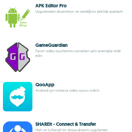
APK Editor Pro
Uygulamaları düzenleyin ve istediğiniz şekilde ayarlayın
GameGuardian
Favori video oyunlarınızı oynarken yeni avantajlar elde
edin
QooApp
Android için tonlarca video oyunu indirin
SHAREit - Connect & Transfer
Hızlı ve kullanışlı bir dosya aktarım uygulaması