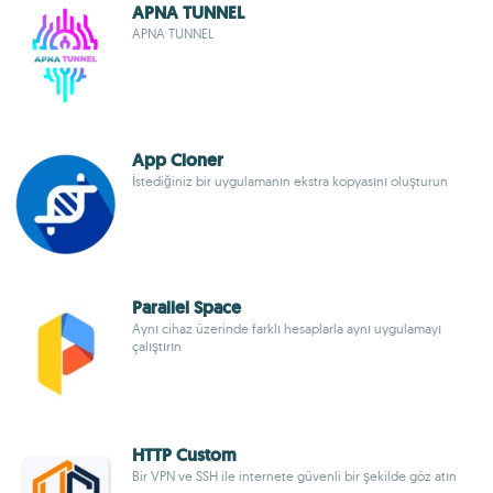
APNA TUNNEL
APNA TUNNEL
App Cloner
İstediğiniz bir uygulamanın ekstra kopyasını oluşturun
Parallel Space
Aynı cihaz üzerinde farklı hesaplarla aynı uygulamayı
çalıştırın
HTTP Custom
Bir VPN ve SSH ile internete güvenli bir şekilde göz atın