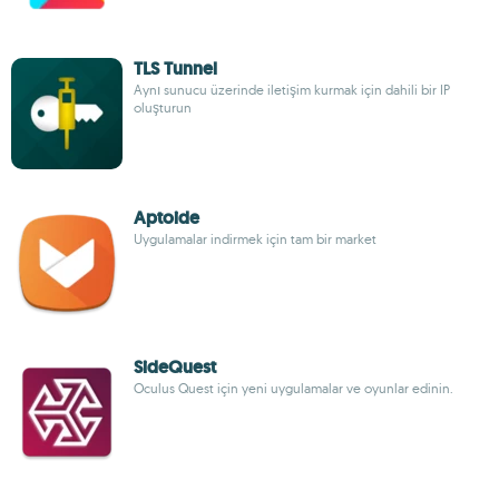
TLS Tunnel
Aynı sunucu üzerinde iletişim kurmak için dahili bir IP
oluşturun
Aptoide
Uygulamalar indirmek için tam bir market
SideQuest
Oculus Quest için yeni uygulamalar ve oyunlar edinin.