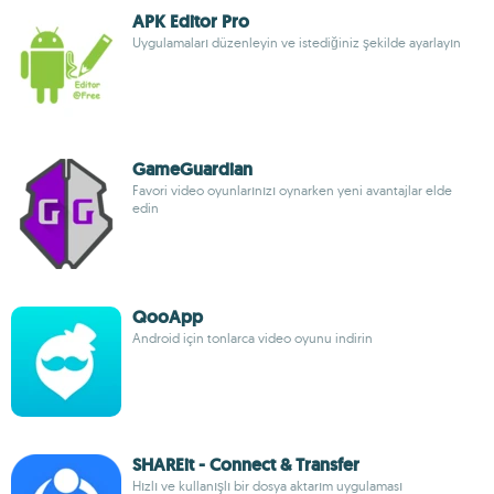
APK Editor Pro
Uygulamaları düzenleyin ve istediğiniz şekilde ayarlayın
GameGuardian
Favori video oyunlarınızı oynarken yeni avantajlar elde
edin
QooApp
Android için tonlarca video oyunu indirin
SHAREit - Connect & Transfer
Hızlı ve kullanışlı bir dosya aktarım uygulaması