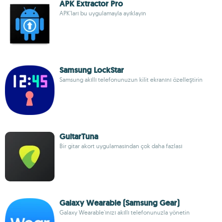
APK Extractor Pro
APK'ları bu uygulamayla ayıklayın
Samsung LockStar
Samsung akıllı telefonunuzun kilit ekranını özelleştirin
GuitarTuna
Bir gitar akort uygulamasından çok daha fazlası
Galaxy Wearable (Samsung Gear)
Galaxy Wearable'ınızı akıllı telefonunuzla yönetin