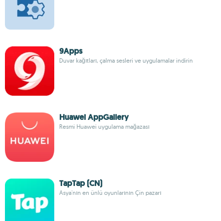
9Apps
Duvar kağıtları, çalma sesleri ve uygulamalar indirin
Huawei AppGallery
Resmi Huawei uygulama mağazası
TapTap (CN)
Asya'nın en ünlü oyunlarının Çin pazarı