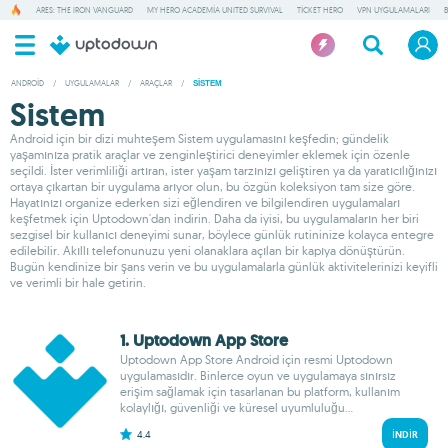
ARES: THE IRON VANGUARD
MY HERO ACADEMIA UNITED SURVIVAL
TICKET HERO
VPN UYGULAMALARI
ANDROID
/
UYGULAMALAR
/
ARAÇLAR
/
SISTEM
Sistem
Android için bir dizi muhteşem Sistem uygulamasını keşfedin; gündelik
yaşamınıza pratik araçlar ve zenginleştirici deneyimler eklemek için özenle
seçildi. İster verimliliği artıran, ister yaşam tarzınızı geliştiren ya da yaratıcılığınızı
ortaya çıkartan bir uygulama arıyor olun, bu özgün koleksiyon tam size göre.
Hayatınızı organize ederken sizi eğlendiren ve bilgilendiren uygulamaları
keşfetmek için Uptodown'dan indirin. Daha da iyisi, bu uygulamaların her biri
sezgisel bir kullanıcı deneyimi sunar, böylece günlük rutininize kolayca entegre
edilebilir. Akıllı telefonunuzu yeni olanaklara açılan bir kapıya dönüştürün.
Bugün kendinize bir şans verin ve bu uygulamalarla günlük aktivitelerinizi keyifli
ve verimli bir hale getirin.
1. Uptodown App Store
Uptodown App Store Android için resmi Uptodown
uygulamasıdır. Binlerce oyun ve uygulamaya sınırsız
erişim sağlamak için tasarlanan bu platform, kullanım
kolaylığı, güvenliği ve küresel uyumluluğu...
4.4
İNDIR