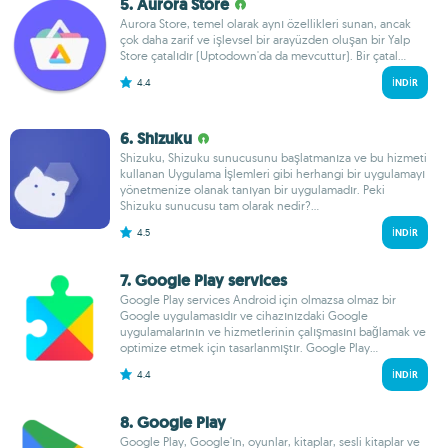
5. Aurora Store
Aurora Store, temel olarak aynı özellikleri sunan, ancak
çok daha zarif ve işlevsel bir arayüzden oluşan bir Yalp
Store çatalıdır (Uptodown'da da mevcuttur). Bir çatal...
4.4
İNDIR
6. Shizuku
Shizuku, Shizuku sunucusunu başlatmanıza ve bu hizmeti
kullanan Uygulama İşlemleri gibi herhangi bir uygulamayı
yönetmenize olanak tanıyan bir uygulamadır. Peki
Shizuku sunucusu tam olarak nedir?...
4.5
İNDIR
7. Google Play services
Google Play services Android için olmazsa olmaz bir
Google uygulamasıdır ve cihazınızdaki Google
uygulamalarının ve hizmetlerinin çalışmasını bağlamak ve
optimize etmek için tasarlanmıştır. Google Play...
4.4
İNDIR
8. Google Play
Google Play, Google'ın, oyunlar, kitaplar, sesli kitaplar ve