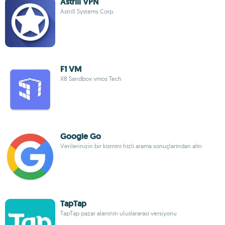
Astrill VPN
Astrill Systems Corp.
F1 VM
X8 Sandbox vmos Tech
Google Go
Verilerinizin bir kısmını hızlı arama sonuçlarından alın
TapTap
TapTap pazar alanının uluslararası versiyonu