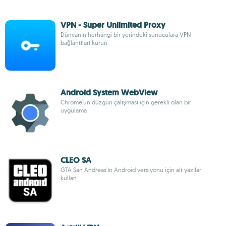
VPN - Super Unlimited Proxy
Dünyanın herhangi bir yerindeki sunuculara VPN
bağlantıları kurun
Android System WebView
Chrome'un düzgün çalışması için gerekli olan bir
uygulama
CLEO SA
GTA San Andreas'ın Android versiyonu için alt yazılar
kullan