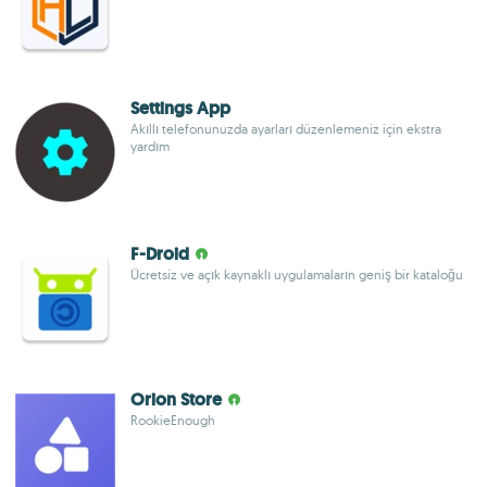
Settings App
Akıllı telefonunuzda ayarları düzenlemeniz için ekstra
yardım
F-Droid
Ücretsiz ve açık kaynaklı uygulamaların geniş bir kataloğu
Orion Store
RookieEnough