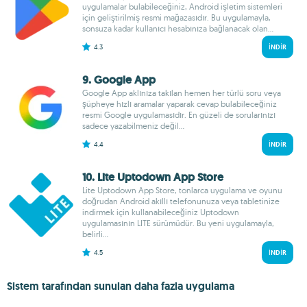
uygulamalar bulabileceğiniz, Android işletim sistemleri
için geliştirilmiş resmi mağazasıdır. Bu uygulamayla,
sonsuza kadar kullanıcı hesabınıza bağlanacak olan...
4.3
İNDIR
9. Google App
Google App aklınıza takılan hemen her türlü soru veya
şüpheye hızlı aramalar yaparak cevap bulabileceğiniz
resmi Google uygulamasıdır. En güzeli de sorularınızı
sadece yazabilmeniz değil...
4.4
İNDIR
10. Lite Uptodown App Store
Lite Uptodown App Store, tonlarca uygulama ve oyunu
doğrudan Android akıllı telefonunuza veya tabletinize
indirmek için kullanabileceğiniz Uptodown
uygulamasının LITE sürümüdür. Bu yeni uygulamayla,
belirli...
4.5
İNDIR
Sistem tarafından sunulan daha fazla uygulama