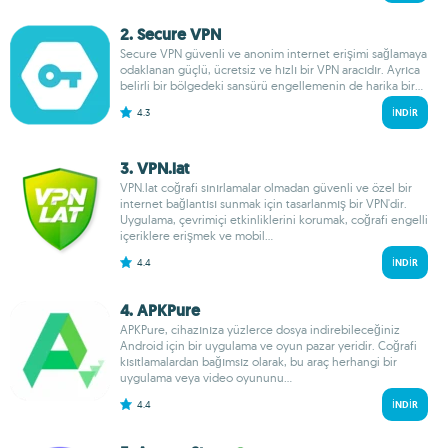
2. Secure VPN
Secure VPN güvenli ve anonim internet erişimi sağlamaya
odaklanan güçlü, ücretsiz ve hızlı bir VPN aracıdır. Ayrıca
belirli bir bölgedeki sansürü engellemenin de harika bir...
4.3
İNDIR
3. VPN.lat
VPN.lat coğrafi sınırlamalar olmadan güvenli ve özel bir
internet bağlantısı sunmak için tasarlanmış bir VPN'dir.
Uygulama, çevrimiçi etkinliklerini korumak, coğrafi engelli
içeriklere erişmek ve mobil...
4.4
İNDIR
4. APKPure
APKPure, cihazınıza yüzlerce dosya indirebileceğiniz
Android için bir uygulama ve oyun pazar yeridir. Coğrafi
kısıtlamalardan bağımsız olarak, bu araç herhangi bir
uygulama veya video oyununu...
4.4
İNDIR