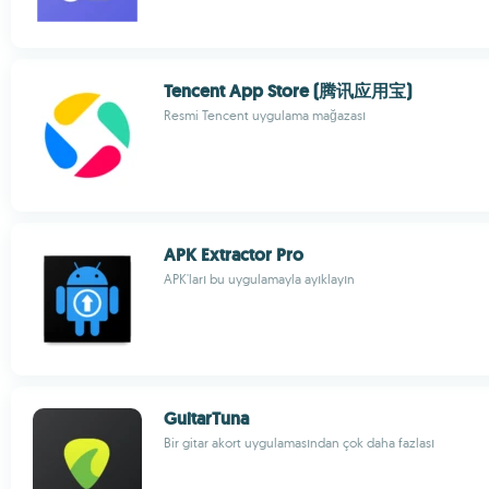
Tencent App Store (腾讯应用宝)
Resmi Tencent uygulama mağazası
APK Extractor Pro
APK'ları bu uygulamayla ayıklayın
GuitarTuna
Bir gitar akort uygulamasından çok daha fazlası