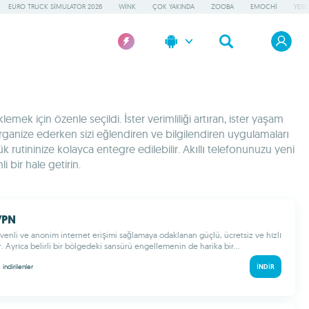
EURO TRUCK SIMULATOR 2026
WINK
ÇOK YAKINDA
ZOOBA
EMOCHI
YERE
ek için özenle seçildi. İster verimliliği artıran, ister yaşam
 organize ederken sizi eğlendiren ve bilgilendiren uygulamaları
 rutininize kolayca entegre edilebilir. Akıllı telefonunuzu yeni
 bir hale getirin.
VPN
enli ve anonim internet erişimi sağlamaya odaklanan güçlü, ücretsiz ve hızlı
r. Ayrıca belirli bir bölgedeki sansürü engellemenin de harika bir...
M
indirilenler
İNDIR