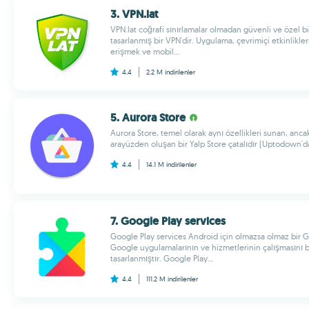
3. VPN.lat
VPN.lat coğrafi sınırlamalar olmadan güvenli ve özel bi
tasarlanmış bir VPN'dir. Uygulama, çevrimiçi etkinlikler
erişmek ve mobil...
4.4
2.2 M
indirilenler
5. Aurora Store
Aurora Store, temel olarak aynı özellikleri sunan, ancak
arayüzden oluşan bir Yalp Store çatalıdır (Uptodown'da 
4.4
14.1 M
indirilenler
7. Google Play services
Google Play services Android için olmazsa olmaz bir 
Google uygulamalarının ve hizmetlerinin çalışmasını 
tasarlanmıştır. Google Play...
4.4
111.2 M
indirilenler