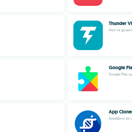
Thunder V
Hızlı ve güveni
Google Pla
Google Play uy
App Clone
İstediğiniz bi