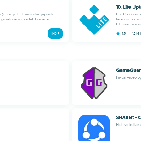
10. Lite U
a şüpheye hızlı aramalar yaparak
Lite Uptodown 
güzeli de sorularınızı sadece
telefonunuza v
LITE sürümüdür.
İNDIR
4.5
1.5 M
GameGuar
Favori video o
SHAREit - 
Hızlı ve kullan