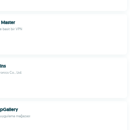
 Master
ve basit bir VPN
ins
onics Co., Ltd.
pGallery
 uygulama mağazası