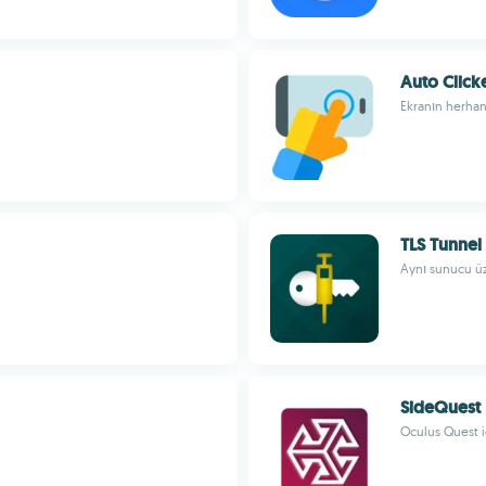
Auto Click
Ekranın herhang
TLS Tunnel
Aynı sunucu üze
SideQuest
Oculus Quest i