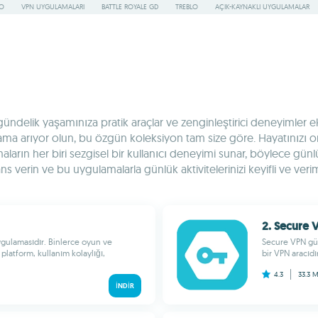
RO
VPN UYGULAMALARI
BATTLE ROYALE GD
TREBLO
AÇIK-KAYNAKLI UYGULAMALAR
elik yaşamınıza pratik araçlar ve zenginleştirici deneyimler eklem
ygulama arıyor olun, bu özgün koleksiyon tam size göre. Hayatınızı
rın her biri sezgisel bir kullanıcı deneyimi sunar, böylece günlük
verin ve bu uygulamalarla günlük aktivitelerinizi keyifli ve verimli
2. Secure 
ulamasıdır. Binlerce oyun ve
Secure VPN güv
platform, kullanım kolaylığı,
bir VPN aracıdı
4.3
33.3 
İNDIR