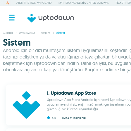
ARES: THE IRON VANGUARD
MY HERO ACADEMIA UNITED SURVIVAL
TICKET HE
ANDROID
/
UYGULAMALAR
/
ARAÇLAR
/
SISTEM
Sistem
Android için bir dizi muhteşem Sistem uygulamasını keşfedin; günd
tarzınızı geliştiren ya da yaratıcılığınızı ortaya çıkartan bir u
keşfetmek için Uptodown'dan indirin. Daha da iyisi, bu uygulamala
olanaklara açılan bir kapıya dönüştürün. Bugün kendinize bir şans 
1. Uptodown App Store
Uptodown App Store Android için resmi Uptodown uyg
uygulamaya sınırsız erişim sağlamak için tasarlanan bu 
güvenliği ve küresel uyumluluğu...
4.4
1190.3 M
indirilenler