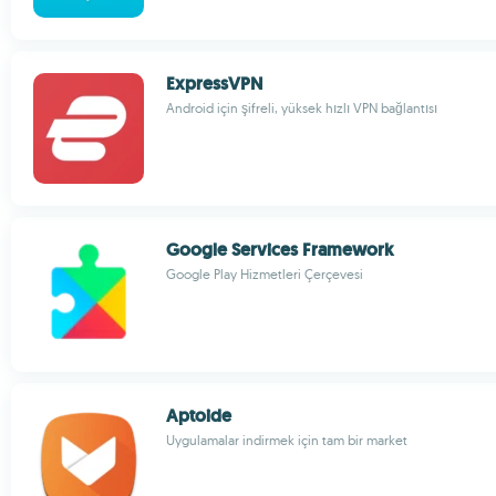
ExpressVPN
Android için şifreli, yüksek hızlı VPN bağlantısı
Google Services Framework
Google Play Hizmetleri Çerçevesi
Aptoide
Uygulamalar indirmek için tam bir market