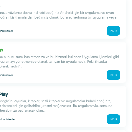
e
ınıza yüzlerce dosya indirebileceğiniz Android için bir uygulama ve oyun
Coğrafi kısıtlamalardan bağımsız olarak, bu araç herhangi bir uygulama veya
..
indirilenler
İNDIR
ku sunucusunu başlatmanıza ve bu hizmeti kullanan Uygulama İşlemleri gibi
ygulamayı yönetmenize olanak tanıyan bir uygulamadır. Peki Shizuku
larak nedir?...
indirilenler
İNDIR
Play
ogle'ın, oyunlar, kitaplar, sesli kitaplar ve uygulamalar bulabileceğiniz,
 sistemleri için geliştirilmiş resmi mağazasıdır. Bu uygulamayla, sonsuza
 hesabınıza bağlanacak olan...
 M
indirilenler
İNDIR