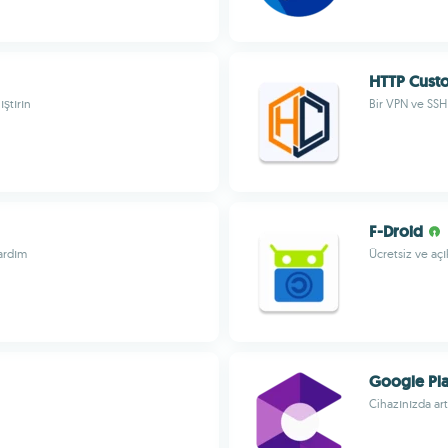
HTTP Cust
ıştırın
Bir VPN ve SSH 
F-Droid
yardım
Ücretsiz ve aç
Google Pla
Cihazınızda art