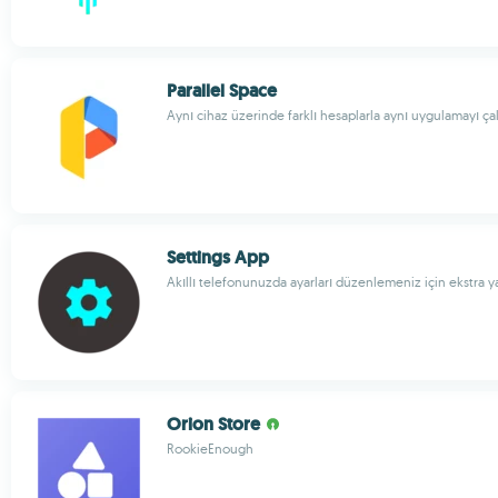
Parallel Space
Aynı cihaz üzerinde farklı hesaplarla aynı uygulamayı çal
Settings App
Akıllı telefonunuzda ayarları düzenlemeniz için ekstra 
Orion Store
RookieEnough