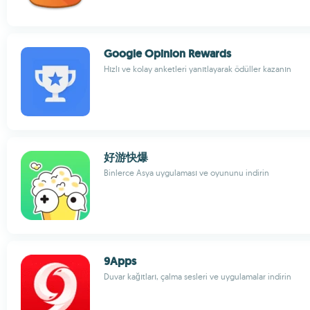
Google Opinion Rewards
Hızlı ve kolay anketleri yanıtlayarak ödüller kazanın
好游快爆
Binlerce Asya uygulaması ve oyununu indirin
9Apps
Duvar kağıtları, çalma sesleri ve uygulamalar indirin