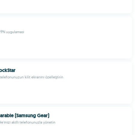
 VPN uygulaması
ockStar
telefonunuzun kilit ekranını özelleştirin
arable (Samsung Gear)
'ınızı akıllı telefonunuzla yönetin