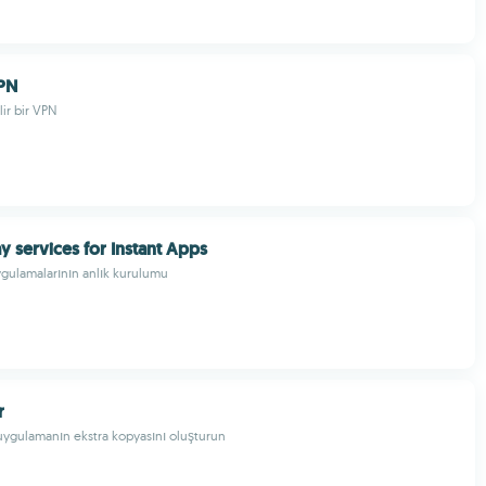
PN
lir bir VPN
y services for Instant Apps
gulamalarının anlık kurulumu
r
r uygulamanın ekstra kopyasını oluşturun