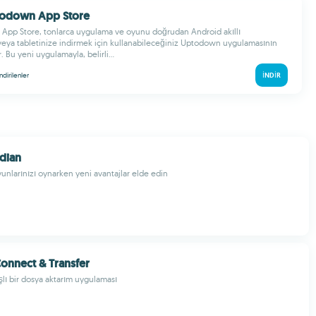
ptodown App Store
App Store, tonlarca uygulama ve oyunu doğrudan Android akıllı
eya tabletinize indirmek için kullanabileceğiniz Uptodown uygulamasının
 Bu yeni uygulamayla, belirli...
indirilenler
İNDIR
dian
yunlarınızı oynarken yeni avantajlar elde edin
Connect & Transfer
ışlı bir dosya aktarım uygulaması