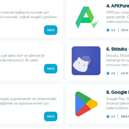
4. APKPur
r internet bağlantısı sunmak için
APKPure, cihaz
ini korumak, coğrafi engelli içeriklere
pazar yeridir. 
video oyununu.
İNDIR
4.4
3.9 M
6. Shizuku
 çok daha zarif ve işlevsel bir
Shizuku, Shizu
da mevcuttur). Bir çatal...
herhangi bir u
sunucusu tam o
İNDIR
4.5
4.5 M
8. Google 
Google uygulamasıdır ve cihazınızdaki
Google Play, Go
bağlamak ve optimize etmek için
Android işletim
kadar kullanıcı
İNDIR
4.3
336.9