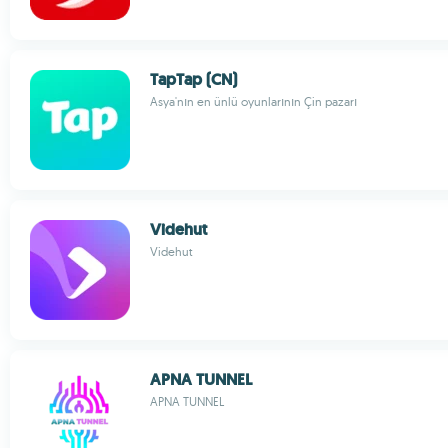
TapTap (CN)
Asya'nın en ünlü oyunlarının Çin pazarı
Videhut
Videhut
APNA TUNNEL
APNA TUNNEL