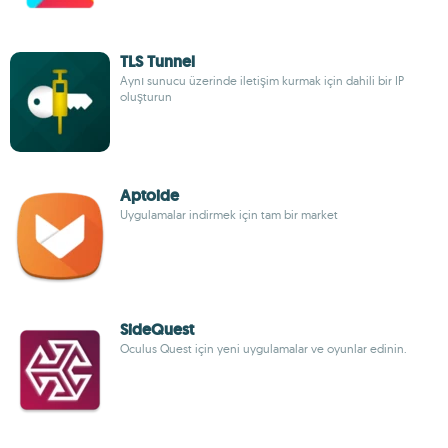
TLS Tunnel
Aynı sunucu üzerinde iletişim kurmak için dahili bir IP
oluşturun
Aptoide
Uygulamalar indirmek için tam bir market
SideQuest
Oculus Quest için yeni uygulamalar ve oyunlar edinin.