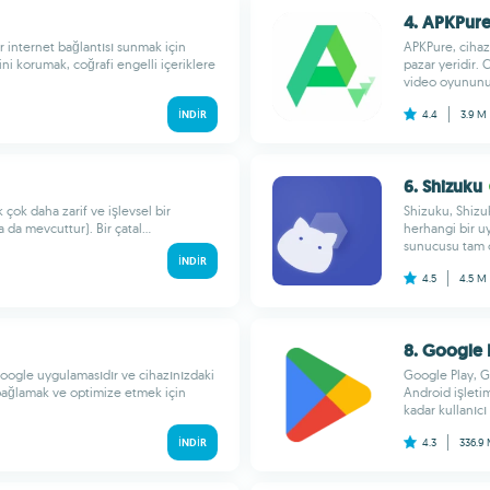
4. APKPur
r internet bağlantısı sunmak için
APKPure, cihaz
ini korumak, coğrafi engelli içeriklere
pazar yeridir. 
video oyununu.
İNDIR
4.4
3.9 M
6. Shizuku
 çok daha zarif ve işlevsel bir
Shizuku, Shizu
da mevcuttur). Bir çatal...
herhangi bir u
sunucusu tam o
İNDIR
4.5
4.5 M
8. Google 
Google uygulamasıdır ve cihazınızdaki
Google Play, Go
bağlamak ve optimize etmek için
Android işletim
kadar kullanıcı
İNDIR
4.3
336.9