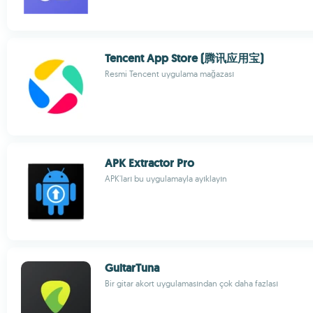
Tencent App Store (腾讯应用宝)
Resmi Tencent uygulama mağazası
APK Extractor Pro
APK'ları bu uygulamayla ayıklayın
GuitarTuna
Bir gitar akort uygulamasından çok daha fazlası