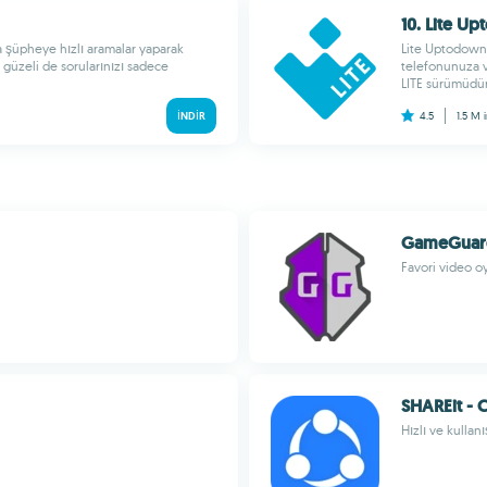
10. Lite U
a şüpheye hızlı aramalar yaparak
Lite Uptodown 
güzeli de sorularınızı sadece
telefonunuza v
LITE sürümüdür.
İNDIR
4.5
1.5 M
GameGuar
Favori video o
SHAREit - 
Hızlı ve kullan