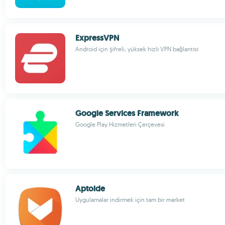
ExpressVPN
Android için şifreli, yüksek hızlı VPN bağlantısı
Google Services Framework
Google Play Hizmetleri Çerçevesi
Aptoide
Uygulamalar indirmek için tam bir market