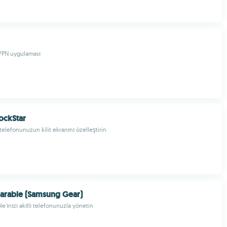
 VPN uygulaması
ockStar
telefonunuzun kilit ekranını özelleştirin
arable (Samsung Gear)
'ınızı akıllı telefonunuzla yönetin