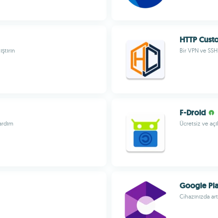
HTTP Cust
ıştırın
Bir VPN ve SSH 
F-Droid
yardım
Ücretsiz ve aç
Google Pla
Cihazınızda art