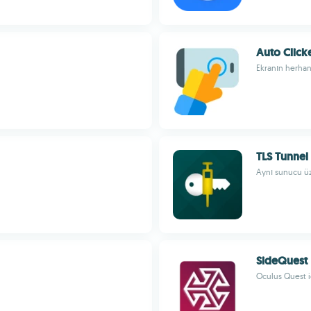
Auto Click
Ekranın herhang
TLS Tunnel
Aynı sunucu üze
SideQuest
Oculus Quest i