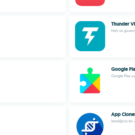
Thunder V
Hızlı ve güveni
Google Pla
Google Play uy
App Clone
İstediğiniz bi