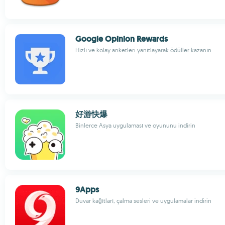
Google Opinion Rewards
Hızlı ve kolay anketleri yanıtlayarak ödüller kazanın
好游快爆
Binlerce Asya uygulaması ve oyununu indirin
9Apps
Duvar kağıtları, çalma sesleri ve uygulamalar indirin