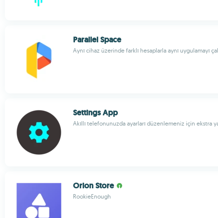
Parallel Space
Aynı cihaz üzerinde farklı hesaplarla aynı uygulamayı çal
Settings App
Akıllı telefonunuzda ayarları düzenlemeniz için ekstra 
Orion Store
RookieEnough