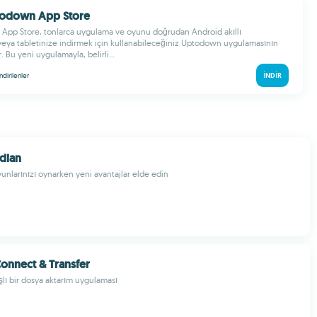
ptodown App Store
App Store, tonlarca uygulama ve oyunu doğrudan Android akıllı
eya tabletinize indirmek için kullanabileceğiniz Uptodown uygulamasının
 Bu yeni uygulamayla, belirli...
indirilenler
İNDIR
dian
yunlarınızı oynarken yeni avantajlar elde edin
Connect & Transfer
ışlı bir dosya aktarım uygulaması