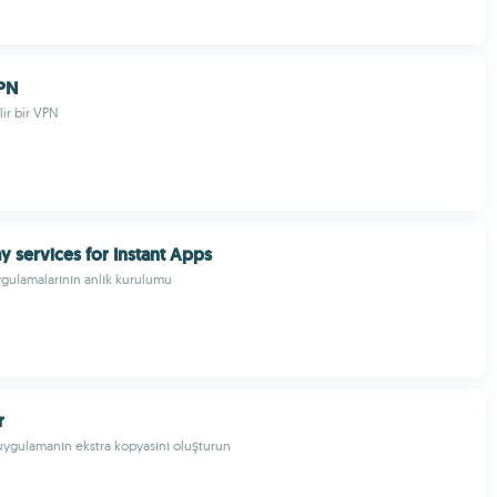
PN
lir bir VPN
y services for Instant Apps
gulamalarının anlık kurulumu
r
r uygulamanın ekstra kopyasını oluşturun