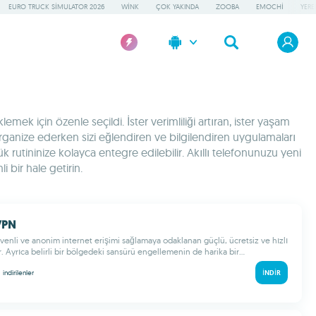
EURO TRUCK SIMULATOR 2026
WINK
ÇOK YAKINDA
ZOOBA
EMOCHI
YERE
ek için özenle seçildi. İster verimliliği artıran, ister yaşam
 organize ederken sizi eğlendiren ve bilgilendiren uygulamaları
 rutininize kolayca entegre edilebilir. Akıllı telefonunuzu yeni
 bir hale getirin.
VPN
enli ve anonim internet erişimi sağlamaya odaklanan güçlü, ücretsiz ve hızlı
r. Ayrıca belirli bir bölgedeki sansürü engellemenin de harika bir...
M
indirilenler
İNDIR