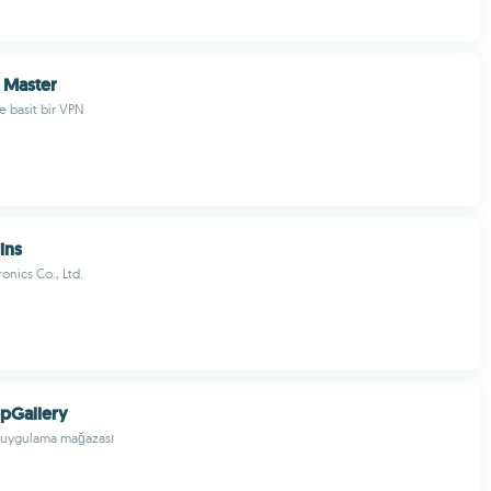
 Master
ve basit bir VPN
ins
onics Co., Ltd.
pGallery
 uygulama mağazası