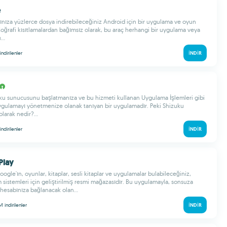
e
ınıza yüzlerce dosya indirebileceğiniz Android için bir uygulama ve oyun
Coğrafi kısıtlamalardan bağımsız olarak, bu araç herhangi bir uygulama veya
..
indirilenler
İNDIR
ku sunucusunu başlatmanıza ve bu hizmeti kullanan Uygulama İşlemleri gibi
ygulamayı yönetmenize olanak tanıyan bir uygulamadır. Peki Shizuku
larak nedir?...
indirilenler
İNDIR
Play
ogle'ın, oyunlar, kitaplar, sesli kitaplar ve uygulamalar bulabileceğiniz,
 sistemleri için geliştirilmiş resmi mağazasıdır. Bu uygulamayla, sonsuza
 hesabınıza bağlanacak olan...
 M
indirilenler
İNDIR