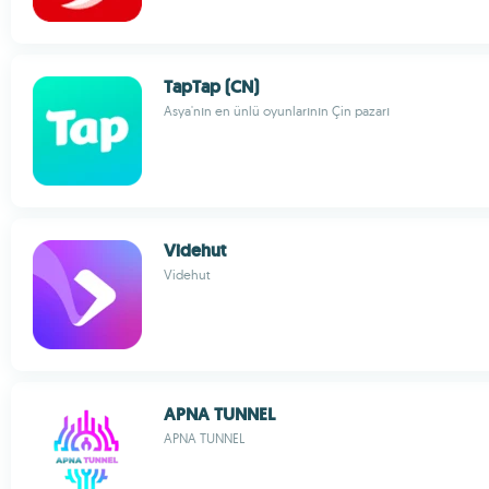
TapTap (CN)
Asya'nın en ünlü oyunlarının Çin pazarı
Videhut
Videhut
APNA TUNNEL
APNA TUNNEL