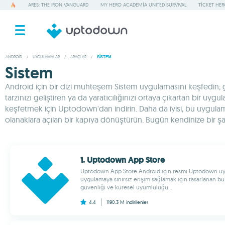
ARES: THE IRON VANGUARD
MY HERO ACADEMIA UNITED SURVIVAL
TICKET HE
ANDROID
/
UYGULAMALAR
/
ARAÇLAR
/
SISTEM
Sistem
Android için bir dizi muhteşem Sistem uygulamasını keşfedin; günd
tarzınızı geliştiren ya da yaratıcılığınızı ortaya çıkartan bir u
keşfetmek için Uptodown'dan indirin. Daha da iyisi, bu uygulamala
olanaklara açılan bir kapıya dönüştürün. Bugün kendinize bir şans 
1. Uptodown App Store
Uptodown App Store Android için resmi Uptodown uyg
uygulamaya sınırsız erişim sağlamak için tasarlanan bu 
güvenliği ve küresel uyumluluğu...
4.4
1190.3 M
indirilenler