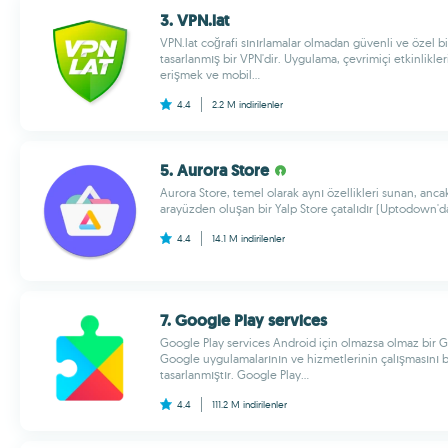
3. VPN.lat
VPN.lat coğrafi sınırlamalar olmadan güvenli ve özel bi
tasarlanmış bir VPN'dir. Uygulama, çevrimiçi etkinlikler
erişmek ve mobil...
4.4
2.2 M
indirilenler
5. Aurora Store
Aurora Store, temel olarak aynı özellikleri sunan, ancak
arayüzden oluşan bir Yalp Store çatalıdır (Uptodown'da 
4.4
14.1 M
indirilenler
7. Google Play services
Google Play services Android için olmazsa olmaz bir 
Google uygulamalarının ve hizmetlerinin çalışmasını 
tasarlanmıştır. Google Play...
4.4
111.2 M
indirilenler