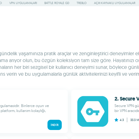
RO
VPN UYGULAMALARI
BATTLE ROYALE GD
TREBLO
AÇIK-KAYNAKLI UYGULAMALAR
elik yaşamınıza pratik araçlar ve zenginleştirici deneyimler eklem
ygulama arıyor olun, bu özgün koleksiyon tam size göre. Hayatınızı
rın her biri sezgisel bir kullanıcı deneyimi sunar, böylece günlük
verin ve bu uygulamalarla günlük aktivitelerinizi keyifli ve verimli
2. Secure 
ulamasıdır. Binlerce oyun ve
Secure VPN güv
platform, kullanım kolaylığı,
bir VPN aracıdı
4.3
33.3 
İNDIR