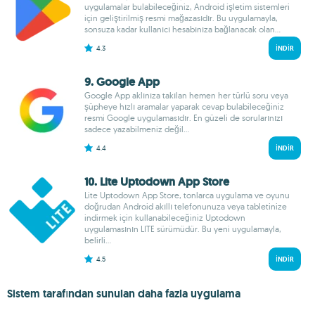
uygulamalar bulabileceğiniz, Android işletim sistemleri
için geliştirilmiş resmi mağazasıdır. Bu uygulamayla,
sonsuza kadar kullanıcı hesabınıza bağlanacak olan...
4.3
İNDIR
9. Google App
Google App aklınıza takılan hemen her türlü soru veya
şüpheye hızlı aramalar yaparak cevap bulabileceğiniz
resmi Google uygulamasıdır. En güzeli de sorularınızı
sadece yazabilmeniz değil...
4.4
İNDIR
10. Lite Uptodown App Store
Lite Uptodown App Store, tonlarca uygulama ve oyunu
doğrudan Android akıllı telefonunuza veya tabletinize
indirmek için kullanabileceğiniz Uptodown
uygulamasının LITE sürümüdür. Bu yeni uygulamayla,
belirli...
4.5
İNDIR
Sistem tarafından sunulan daha fazla uygulama