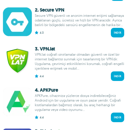
2. Secure VPN
Secure VPN güvenli ve anonim internet erişimi sağlamaya
odaklanan güçlü, ücretsiz ve hızlı bir VPN aracıdır. Ayrıca
belirli bir bölgedeki sansürü engellemenin de harika bir...
4.3
İNDIR
3. VPN.lat
VPN.lat coğrafi sınırlamalar olmadan güvenli ve özel bir
internet bağlantısı sunmak için tasarlanmış bir VPN'dir.
Uygulama, çevrimiçi etkinliklerini korumak, coğrafi engelli
içeriklere erişmek ve mobil...
4.4
İNDIR
4. APKPure
APKPure, cihazınıza yüzlerce dosya indirebileceğiniz
Android için bir uygulama ve oyun pazar yeridir. Coğrafi
kısıtlamalardan bağımsız olarak, bu araç herhangi bir
uygulama veya video oyununu...
4.4
İNDIR