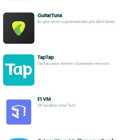
GuitarTuna
Bir gitar akort uygulamasından çok daha fazlası
TapTap
TapTap pazar alanının uluslararası versiyonu
F1 VM
X8 Sandbox vmos Tech