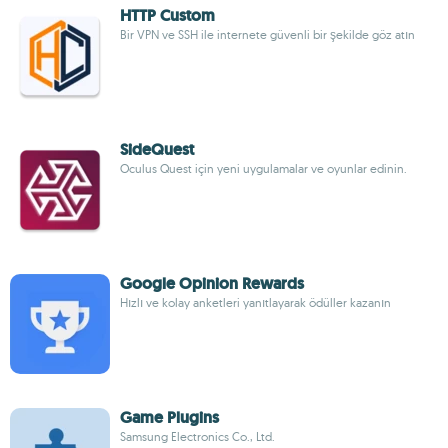
HTTP Custom
Bir VPN ve SSH ile internete güvenli bir şekilde göz atın
SideQuest
Oculus Quest için yeni uygulamalar ve oyunlar edinin.
Google Opinion Rewards
Hızlı ve kolay anketleri yanıtlayarak ödüller kazanın
Game Plugins
Samsung Electronics Co., Ltd.