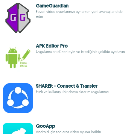
GameGuardian
Favori video oyunlarınızı oynarken yeni avantajlar elde
edin
APK Editor Pro
Uygulamaları düzenleyin ve istediğiniz şekilde ayarlayın
SHAREit - Connect & Transfer
Hızlı ve kullanışlı bir dosya aktarım uygulaması
QooApp
Android için tonlarca video oyunu indirin