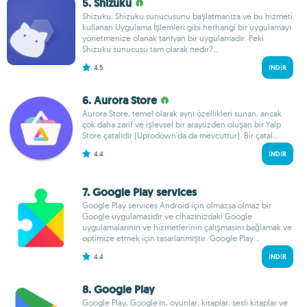
5. Shizuku
Shizuku, Shizuku sunucusunu başlatmanıza ve bu hizmeti
kullanan Uygulama İşlemleri gibi herhangi bir uygulamayı
yönetmenize olanak tanıyan bir uygulamadır. Peki
Shizuku sunucusu tam olarak nedir?...
4.5
İNDIR
6. Aurora Store
Aurora Store, temel olarak aynı özellikleri sunan, ancak
çok daha zarif ve işlevsel bir arayüzden oluşan bir Yalp
Store çatalıdır (Uptodown'da da mevcuttur). Bir çatal...
4.4
İNDIR
7. Google Play services
Google Play services Android için olmazsa olmaz bir
Google uygulamasıdır ve cihazınızdaki Google
uygulamalarının ve hizmetlerinin çalışmasını bağlamak ve
optimize etmek için tasarlanmıştır. Google Play...
4.4
İNDIR
8. Google Play
Google Play, Google'ın, oyunlar, kitaplar, sesli kitaplar ve