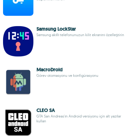
Samsung LockStar
Samsung akıllı telefonunuzun kilit ekranını özelleştirin
MacroDroid
Görev otomasyonu ve konfigürasyonu
CLEO SA
GTA San Andreas'ın Android versiyonu için alt yazılar
kullan