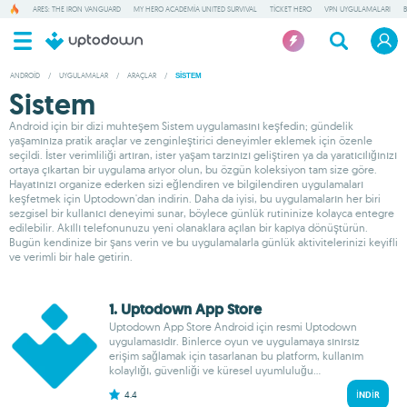
ARES: THE IRON VANGUARD
MY HERO ACADEMIA UNITED SURVIVAL
TICKET HERO
VPN UYGULAMALARI
ANDROID
/
UYGULAMALAR
/
ARAÇLAR
/
SISTEM
Sistem
Android için bir dizi muhteşem Sistem uygulamasını keşfedin; gündelik
yaşamınıza pratik araçlar ve zenginleştirici deneyimler eklemek için özenle
seçildi. İster verimliliği artıran, ister yaşam tarzınızı geliştiren ya da yaratıcılığınızı
ortaya çıkartan bir uygulama arıyor olun, bu özgün koleksiyon tam size göre.
Hayatınızı organize ederken sizi eğlendiren ve bilgilendiren uygulamaları
keşfetmek için Uptodown'dan indirin. Daha da iyisi, bu uygulamaların her biri
sezgisel bir kullanıcı deneyimi sunar, böylece günlük rutininize kolayca entegre
edilebilir. Akıllı telefonunuzu yeni olanaklara açılan bir kapıya dönüştürün.
Bugün kendinize bir şans verin ve bu uygulamalarla günlük aktivitelerinizi keyifli
ve verimli bir hale getirin.
1. Uptodown App Store
Uptodown App Store Android için resmi Uptodown
uygulamasıdır. Binlerce oyun ve uygulamaya sınırsız
erişim sağlamak için tasarlanan bu platform, kullanım
kolaylığı, güvenliği ve küresel uyumluluğu...
4.4
İNDIR