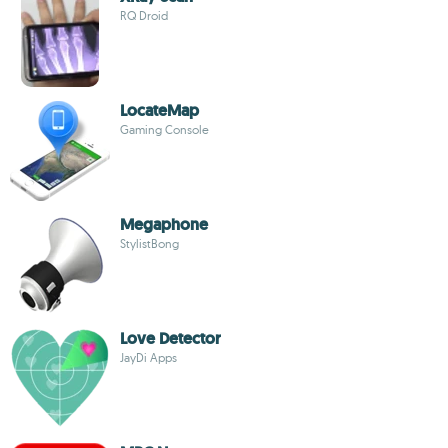
RQ Droid
LocateMap
Gaming Console
Megaphone
StylistBong
Love Detector
JayDi Apps