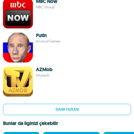
MBC Now
MBC Group
Putin
Anuloid Games
AZMob
Sillytech
DAHA FAZLASI
Bunlar da ilginizi çekebilir