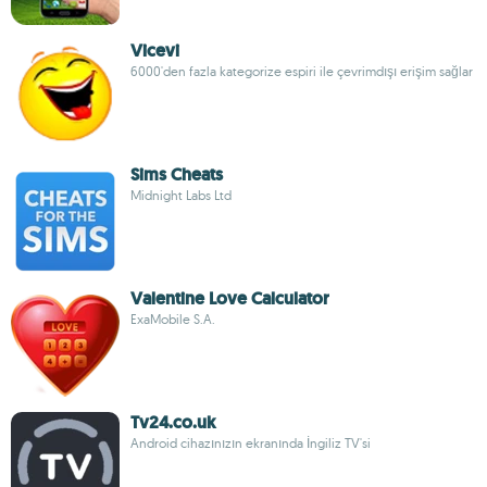
Vicevi
6000'den fazla kategorize espiri ile çevrimdışı erişim sağlar
Sims Cheats
Midnight Labs Ltd
Valentine Love Calculator
ExaMobile S.A.
Tv24.co.uk
Android cihazınızın ekranında İngiliz TV'si