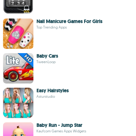
Nail Manicure Games For Girls
Top Trending Apps
Baby Cars
TweenLoop
Easy Hairstyles
Asturstudio
Baby Run - Jump Star
Kaufcom Games Apps Widgets