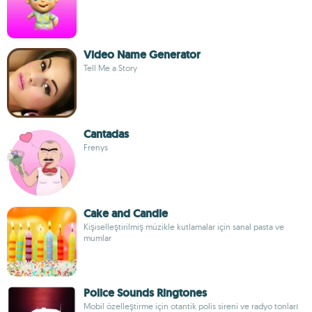
Video Name Generator
Tell Me a Story
Cantadas
Frenys
Cake and Candle
Kişiselleştirilmiş müzikle kutlamalar için sanal pasta ve
mumlar
Police Sounds Ringtones
Mobil özelleştirme için otantik polis sireni ve radyo tonları