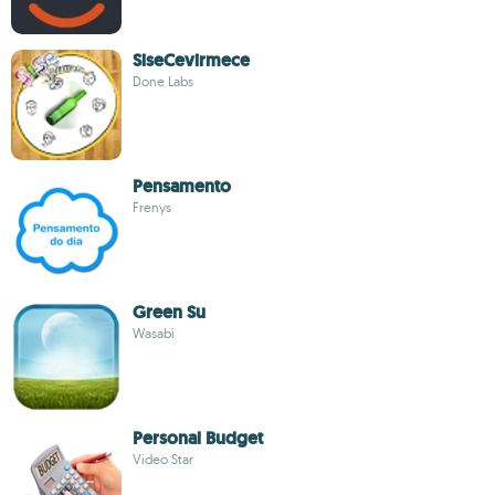
SiseCevirmece
Done Labs
Pensamento
Frenys
Green Su
Wasabi
Personal Budget
Video Star