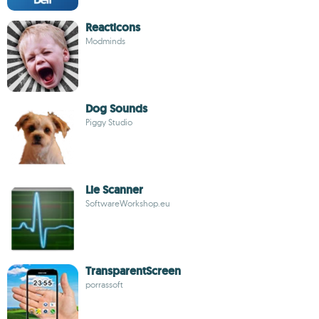
Reacticons
Modminds
Dog Sounds
Piggy Studio
Lie Scanner
SoftwareWorkshop.eu
TransparentScreen
porrassoft