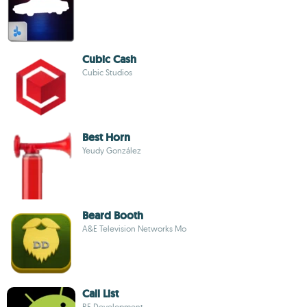
Cubic Cash
Cubic Studios
Best Horn
Yeudy González
Beard Booth
A&E Television Networks Mo
Call List
RF Development