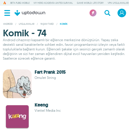
BETA PUBG MOBILE
MY HERO ACADEMIA UNITED SURVIVAL
GAME WORLD: LIFE STORY
VPN UYGULAMALARI
ANDROID
/
UYGULAMALAR
/
YAŞAM TARZI
/
KOMIK
Komik - 74
Android cihazınızı kapsamlı bir eğlence merkezine dönüştürün. Yapay zeka
destekli sanal karakterlerle sohbet edin, favori programlarınızı izleyin veya farklı
topluluklarla bağlantı kurun. Eğlenceli şakalar için sesinizi gerçek zamanlı olarak
değiştirin ve sizi her zaman eğlendiren dijital evcil hayvanları yeniden keşfedin.
Saatlerce sürecek eğlence garanti.
Fart Prank 2015
Omulet String
Keeng
Viettel Media Inc