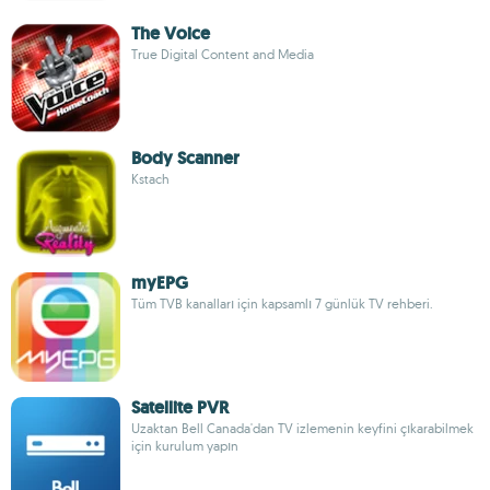
The Voice
True Digital Content and Media
Body Scanner
Kstach
myEPG
Tüm TVB kanalları için kapsamlı 7 günlük TV rehberi.
Satellite PVR
Uzaktan Bell Canada'dan TV izlemenin keyfini çıkarabilmek
için kurulum yapın