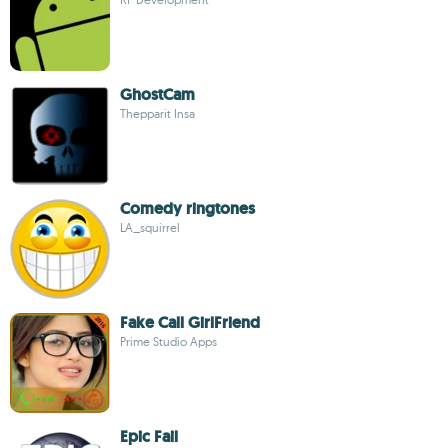
GhostCam
Thepparit Insa
Comedy ringtones
LA_squirrel
Fake Call GirlFriend
Prime Studio Apps
Epic Fail