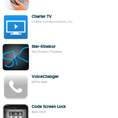
Charter TV
Charter Communications, Inc.
Ster-Kinekor
Ster-Kinekor Theatres
VoiceChanger
philos.apps
Code Screen Lock
apps stack