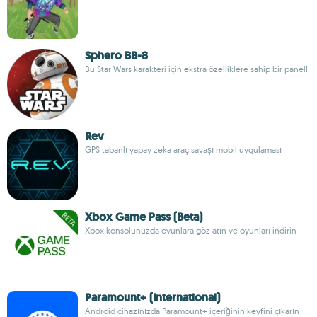
Sphero BB-8
Bu Star Wars karakteri için ekstra özelliklere sahip bir panel!
Rev
GPS tabanlı yapay zeka araç savaşı mobil uygulaması
Xbox Game Pass (Beta)
Xbox konsolunuzda oyunlara göz atın ve oyunları indirin
Paramount+ (International)
Android cihazınızda Paramount+ içeriğinin keyfini çıkarın