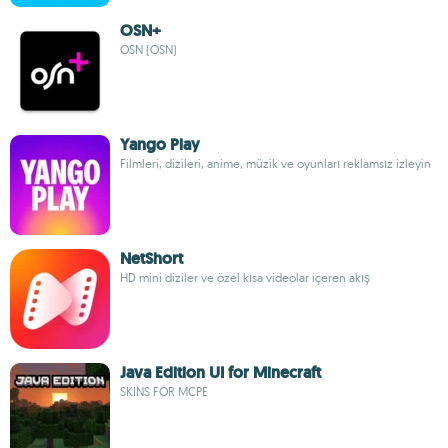
OSN+
OSN (OSN)
Yango Play
Filmleri, dizileri, anime, müzik ve oyunları reklamsız izleyin
NetShort
HD mini diziler ve özel kısa videolar içeren akış
Java Edition UI for Minecraft
SKINS FOR MCPE