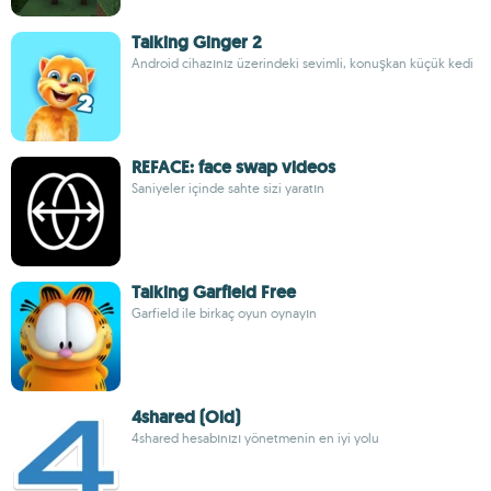
Talking Ginger 2
Android cihazınız üzerindeki sevimli, konuşkan küçük kedi
REFACE: face swap videos
Saniyeler içinde sahte sizi yaratın
Talking Garfield Free
Garfield ile birkaç oyun oynayın
4shared (Old)
4shared hesabınızı yönetmenin en iyi yolu