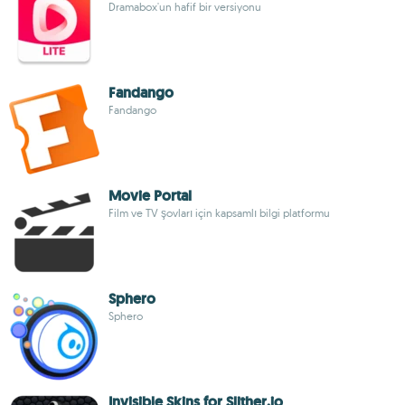
Dramabox'un hafif bir versiyonu
Fandango
Fandango
Movie Portal
Film ve TV şovları için kapsamlı bilgi platformu
Sphero
Sphero
Invisible Skins for Slither.io