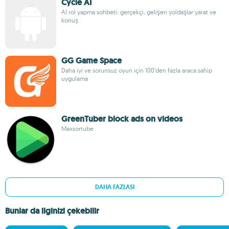
Cycle AI
AI rol yapma sohbeti: gerçekçi, gelişen yoldaşlar yarat ve
konuş
GG Game Space
Daha iyi ve sorunsuz oyun için 100’den fazla araca sahip
uygulama
GreenTuber block ads on videos
Maxsortube
DAHA FAZLASI
Bunlar da ilginizi çekebilir