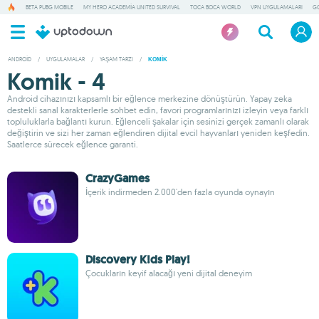
BETA PUBG MOBILE
MY HERO ACADEMIA UNITED SURVIVAL
TOCA BOCA WORLD
VPN UYGULAMALARI
G
ANDROID
/
UYGULAMALAR
/
YAŞAM TARZI
/
KOMIK
Komik - 4
Android cihazınızı kapsamlı bir eğlence merkezine dönüştürün. Yapay zeka
destekli sanal karakterlerle sohbet edin, favori programlarınızı izleyin veya farklı
topluluklarla bağlantı kurun. Eğlenceli şakalar için sesinizi gerçek zamanlı olarak
değiştirin ve sizi her zaman eğlendiren dijital evcil hayvanları yeniden keşfedin.
Saatlerce sürecek eğlence garanti.
CrazyGames
İçerik indirmeden 2.000'den fazla oyunda oynayın
Discovery K!ds Play!
Çocukların keyif alacağı yeni dijital deneyim