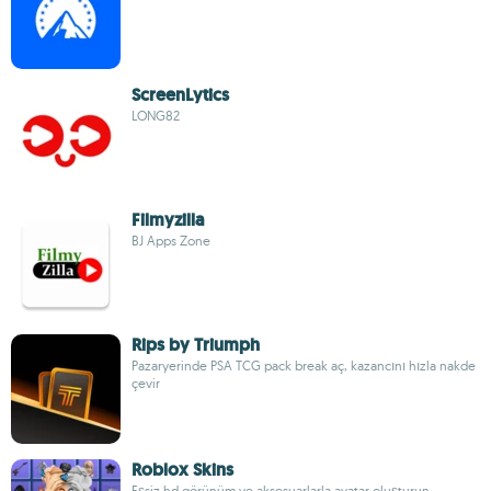
ScreenLytics
LONG82
Filmyzilla
BJ Apps Zone
Rips by Triumph
Pazaryerinde PSA TCG pack break aç, kazancını hızla nakde
çevir
Roblox Skins
Eşsiz hd görünüm ve aksesuarlarla avatar oluşturun