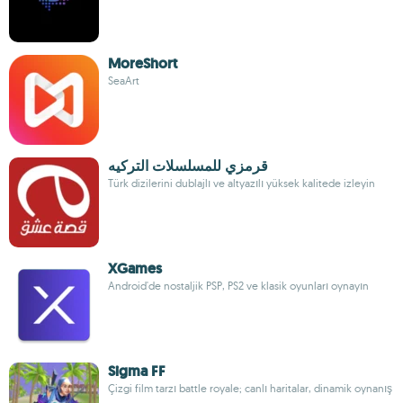
MoreShort
SeaArt
قرمزي للمسلسلات التركيه
Türk dizilerini dublajlı ve altyazılı yüksek kalitede izleyin
XGames
Android'de nostaljik PSP, PS2 ve klasik oyunları oynayın
Sigma FF
Çizgi film tarzı battle royale; canlı haritalar, dinamik oynanış