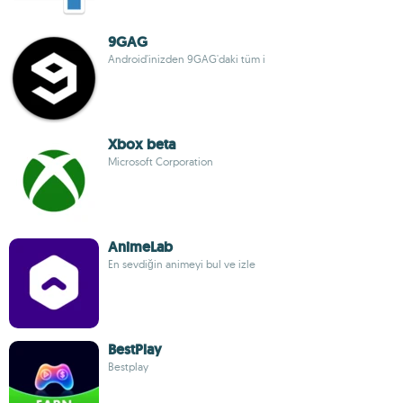
9GAG
Android'inizden 9GAG'daki tüm i
Xbox beta
Microsoft Corporation
AnimeLab
En sevdiğin animeyi bul ve izle
BestPlay
Bestplay