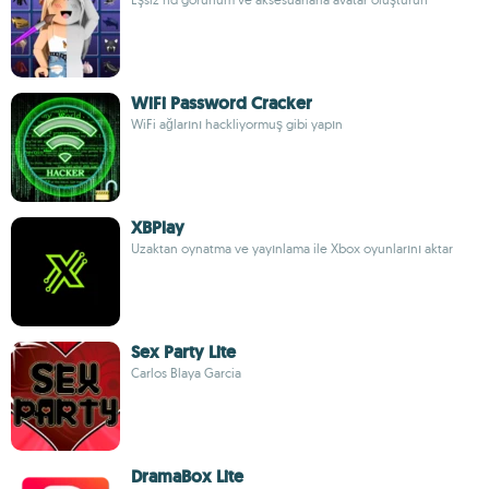
WiFi Password Cracker
WiFi ağlarını hackliyormuş gibi yapın
XBPlay
Uzaktan oynatma ve yayınlama ile Xbox oyunlarını aktar
Sex Party Lite
Carlos Blaya Garcia
DramaBox Lite