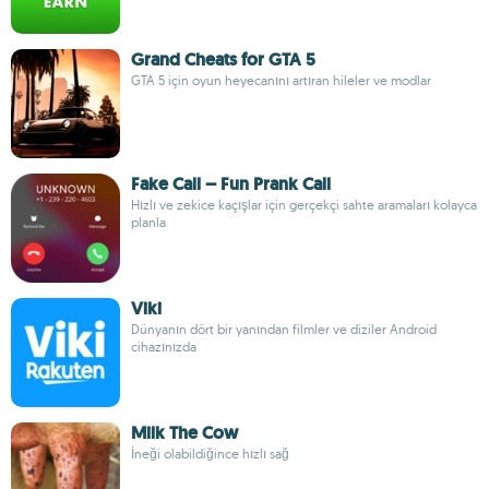
Grand Cheats for GTA 5
GTA 5 için oyun heyecanını artıran hileler ve modlar
Fake Call – Fun Prank Call
Hızlı ve zekice kaçışlar için gerçekçi sahte aramaları kolayca
planla
Viki
Dünyanın dört bir yanından filmler ve diziler Android
cihazınızda
Milk The Cow
İneği olabildiğince hızlı sağ