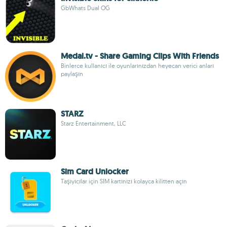
GbWhats Dual OG
Medal.tv - Share Gaming Clips With Friends
Binlerce kullanıcı ile oyunlarınızdan heyecan verici anları
paylaşın
STARZ
Starz Entertainment, LLC
Sim Card Unlocker
Taşıyıcılar için SIM kartınızı kolayca kilitten açın