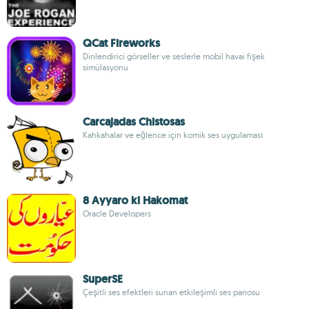
QCat Fireworks
Dinlendirici görseller ve seslerle mobil havai fişek
simülasyonu
Carcajadas Chistosas
Kahkahalar ve eğlence için komik ses uygulaması
8 Ayyaro ki Hakomat
Oracle Developers
SuperSE
Çeşitli ses efektleri sunan etkileşimli ses panosu