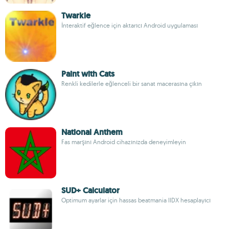
Twarkle
İnteraktif eğlence için aktarıcı Android uygulaması
Paint with Cats
Renkli kedilerle eğlenceli bir sanat macerasına çıkın
National Anthem
Fas marşını Android cihazınızda deneyimleyin
SUD+ Calculator
Optimum ayarlar için hassas beatmania IIDX hesaplayıcı