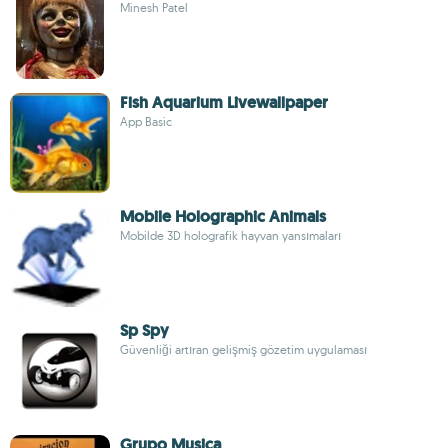
Minesh Patel
Fish Aquarium Livewallpaper
App Basic
Mobile Holographic Animals
Mobilde 3D holografik hayvan yansımaları
Sp Spy
Güvenliği artıran gelişmiş gözetim uygulaması
Grupo Musica