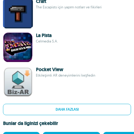
Craft
The Escapists için yapım notları ve fikirleri
La Pista
Celmedia S.A.
Pocket View
Etkileşimli AR deneyimlerini keşfedin
DAHA FAZLASI
Bunlar da ilginizi çekebilir