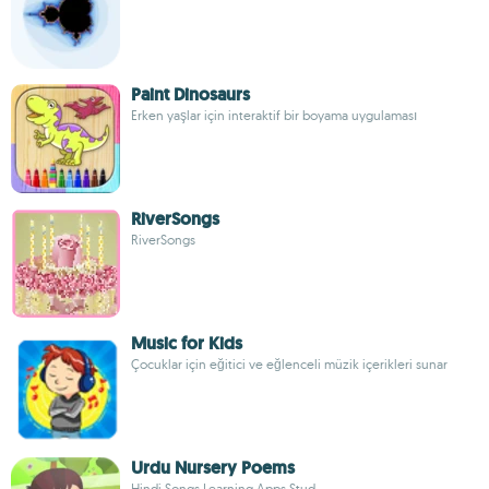
Paint Dinosaurs
Erken yaşlar için interaktif bir boyama uygulaması
RiverSongs
RiverSongs
Music for Kids
Çocuklar için eğitici ve eğlenceli müzik içerikleri sunar
Urdu Nursery Poems
Hindi Songs Learning Apps Stud