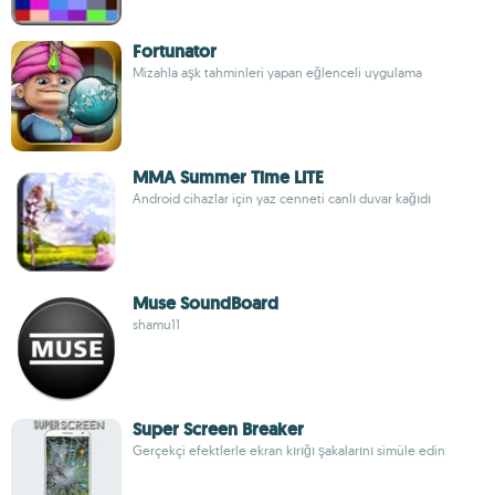
Fortunator
Mizahla aşk tahminleri yapan eğlenceli uygulama
MMA Summer Time LITE
Android cihazlar için yaz cenneti canlı duvar kağıdı
Muse SoundBoard
shamu11
Super Screen Breaker
Gerçekçi efektlerle ekran kırığı şakalarını simüle edin