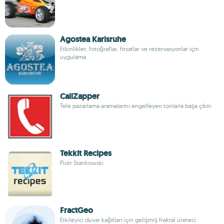
Agostea Karlsruhe
Etkinlikler, fotoğraflar, fırsatlar ve rezervasyonlar için
uygulama
CallZapper
Tele pazarlama aramalarını engelleyen tonlarla başa çıkın
Tekkit Recipes
Piotr Stankowski
FractGeo
Etkileyici duvar kağıtları için gelişmiş fraktal üreteci