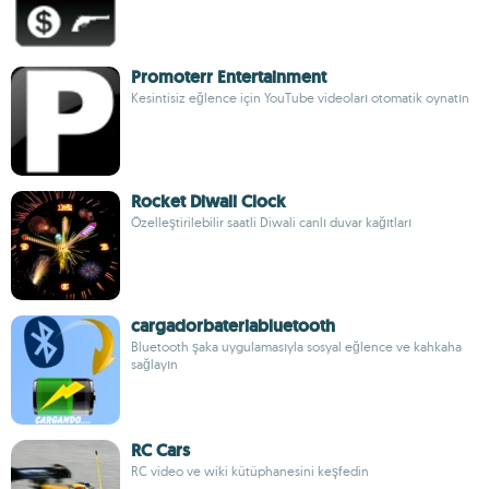
Promoterr Entertainment
Kesintisiz eğlence için YouTube videoları otomatik oynatın
Rocket Diwali Clock
Özelleştirilebilir saatli Diwali canlı duvar kağıtları
cargadorbateriabluetooth
Bluetooth şaka uygulamasıyla sosyal eğlence ve kahkaha
sağlayın
RC Cars
RC video ve wiki kütüphanesini keşfedin