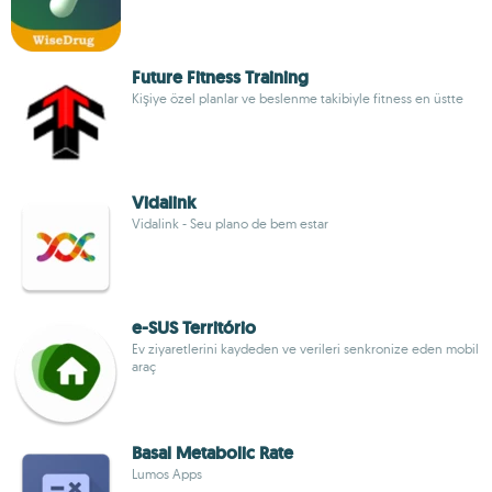
Future Fitness Training
Kişiye özel planlar ve beslenme takibiyle fitness en üstte
Vidalink
Vidalink - Seu plano de bem estar
e-SUS Território
Ev ziyaretlerini kaydeden ve verileri senkronize eden mobil
araç
Basal Metabolic Rate
Lumos Apps