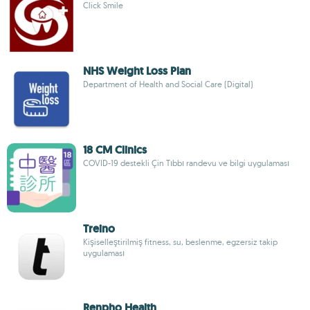
Click Smile
NHS Weight Loss Plan
Department of Health and Social Care (Digital)
18 CM Clinics
COVID-19 destekli Çin Tıbbı randevu ve bilgi uygulaması
Treino
Kişiselleştirilmiş fitness, su, beslenme, egzersiz takip
uygulaması
Renpho Health