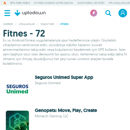
BETA PUBG MOBILE
MY HERO ACADEMIA UNITED SURVIVAL
GAME WORLD: LIFE STORY
VPN UYGULAMALARI
ANDROID
/
UYGULAMALAR
/
YAŞAM TARZI
/
FITNES
Fitnes - 72
En iyi Android fitness uygulamalarıyla spor hedeflerinize ulaşın. Giyilebilir
cihazlarınızı senkronize edin, yürüdükçe ödüller kazanın, kuvvet
antrenmanlarınızı takip edin veya koşularınızı kaydetmek için GPS kullanın. İster
yeni başlıyor olun ister deneyimli bir sporcu olun, ilerlemenizi takip edip daha fit
olmanız için ihtiyaç duyduğunuz her şeyi sunan ücretsiz araçları burada
bulabilirsiniz.
Seguros Unimed Super App
Seguros Unimed
Genopets: Move, Play, Create
Monarch Gaming, LLC