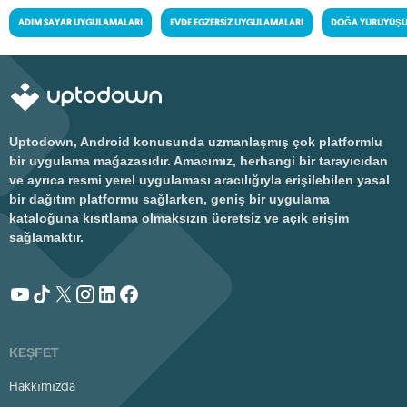
ADIM SAYAR UYGULAMALARI
EVDE EGZERSIZ UYGULAMALARI
DOĞA YÜRÜYÜŞÜ
Uptodown, Android konusunda uzmanlaşmış çok platformlu
bir uygulama mağazasıdır. Amacımız, herhangi bir tarayıcıdan
ve ayrıca resmi yerel uygulaması aracılığıyla erişilebilen yasal
bir dağıtım platformu sağlarken, geniş bir uygulama
kataloğuna kısıtlama olmaksızın ücretsiz ve açık erişim
sağlamaktır.
KEŞFET
Hakkımızda