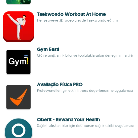
Taekwondo Workout At Home
Her seviyeye 3D videolu evde Taekwondo eğitimi
Gym Eesti
QR ile giriş, anlık bilgi ve toplulukla salon deneyimini artırır
Avaliação Física PRO
Profesyoneller için etkili fitness değerlendirme uygulaması
Oberit - Reward Your Health
Sağlıklı alışkanlıklar için ödül sunan sağlık takibi uygulaması