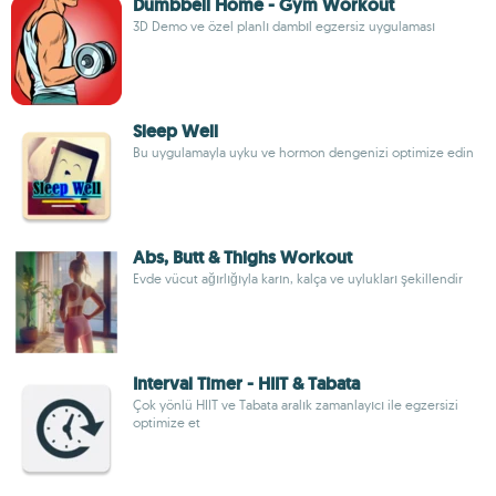
Dumbbell Home - Gym Workout
3D Demo ve özel planlı dambıl egzersiz uygulaması
Sleep Well
Bu uygulamayla uyku ve hormon dengenizi optimize edin
Abs, Butt & Thighs Workout
Evde vücut ağırlığıyla karın, kalça ve uylukları şekillendir
Interval Timer - HIIT & Tabata
Çok yönlü HIIT ve Tabata aralık zamanlayıcı ile egzersizi
optimize et