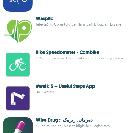
Waspito
Tele-sağlık: Görüntülü Danışma, Sağlık İpuçları, Eczane
Bulucu
Bike Speedometer - Combike
GPS ile hız, rota ve kalori takibi sunan bisiklet uygulaması
#walk15 – Useful Steps App
UAB Walk15
Wise Drug :: دەرمانی زیرەک
Kullanım, yan etki ve doz bilgisi için ilaçları tara