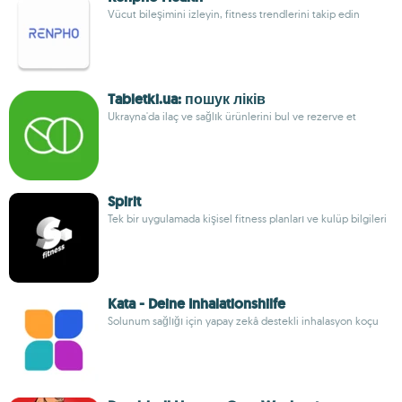
Vücut bileşimini izleyin, fitness trendlerini takip edin
Tabletki.ua: пошук ліків
Ukrayna'da ilaç ve sağlık ürünlerini bul ve rezerve et
Spirit
Tek bir uygulamada kişisel fitness planları ve kulüp bilgileri
Kata - Deine Inhalationshilfe
Solunum sağlığı için yapay zekâ destekli inhalasyon koçu