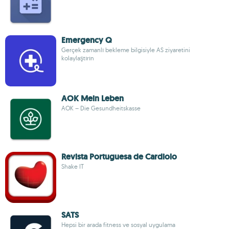
Emergency Q
Gerçek zamanlı bekleme bilgisiyle AS ziyaretini
kolaylaştırın
AOK Mein Leben
AOK – Die Gesundheitskasse
Revista Portuguesa de Cardiolo
Shake IT
SATS
Hepsi bir arada fitness ve sosyal uygulama