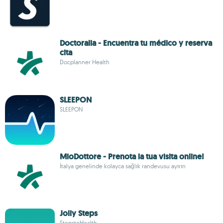
Doctoralia - Encuentra tu médico y reserva
cita
Docplanner Health
SLEEPON
SLEEPON
MioDottore - Prenota la tua visita online!
İtalya genelinde kolayca sağlık randevusu ayırın
Jolly Steps
StepstoHealth