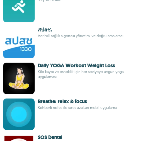
สปสช.
Verimli sağlık sigortası yönetimi ve doğrulama aracı
Daily YOGA Workout Weight Loss
Kilo kaybı ve esneklik için her seviyeye uygun yoga
uygulaması
Breathe: relax & focus
Rehberli nefes ile stres azaltan mobil uygulama
SOS Dental