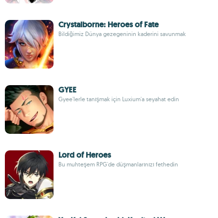
Crystalborne: Heroes of Fate
Bildiğimiz Dünya gezegeninin kaderini savunmak
GYEE
Gyee'lerle tanışmak için Luxium'a seyahat edin
Lord of Heroes
Bu muhteşem RPG'de düşmanlarınızı fethedin