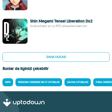
Shin Megami Tensei Liberation Dx2
Android'deki en iyi RPG efsanelerinden biri
DAHA FAZLASI
Bunlar da ilginizi çekebilir
JRPG
PERSONA 3 BENZERI EN İYI OYUNLAR
GACHA OYUNLARI
FINAL FANTA