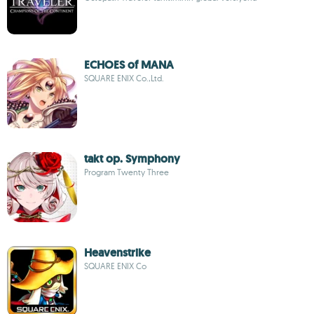
ECHOES of MANA
SQUARE ENIX Co.,Ltd.
takt op. Symphony
Program Twenty Three
Heavenstrike
SQUARE ENIX Co