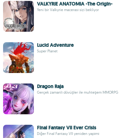
VALKYRIE ANATOMIA -The Origin-
Yeni bir Valkyrie macerası sizi bekliyor
Lucid Adventure
Super Planet
Dragon Raja
Gerçek zamanlı dövüşler ile muhteşem MMORPG
Final Fantasy VII Ever Crisis
Diğer Final Fantasy VII yeniden yapımı