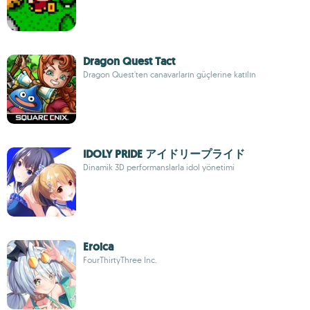
Dragon Quest Tact
Dragon Quest'ten canavarların güçlerine katılın
IDOLY PRIDE アイドリープライド
Dinamik 3D performanslarla idol yönetimi
Eroica
FourThirtyThree Inc.