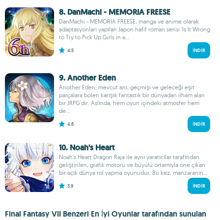
8. DanMachi - MEMORIA FREESE
DanMachi - MEMORIA FREESE, manga ve anime olarak
adaptasyonları yapılan Japon hafif roman serisi 'Is It Wrong
to Try to Pick Up Girls in a...
4.5
İNDIR
9. Another Eden
Another Eden; mevcut anı, geçmişi ve geleceği eşit
parçalara bölen karışık fantastik bir dünyadan ilham alan
bir JRPG'dir. Aslında, hem oyun içindeki atmosfer hem
de...
4.6
İNDIR
10. Noah's Heart
Noah's Heart Dragon Raja ile aynı yaratıcılar tarafından
geliştirilen, grafik motoru ve büyülü ortamıyla öne çıkan
bir açık dünya rol yapma oyunudur. Bu kez, manzaranın...
3.9
İNDIR
Final Fantasy VII Benzeri En İyi Oyunlar tarafından sunulan