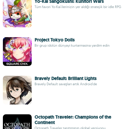
Yo-Kai Sangokushi: Kunitori Wars
Tüm favori Yo-Kai'ilerinizin yer aldığı stratejik bir idle RPG
Project Tokyo Dolls
Bir grup idolün dünyayı kurtarmasına yardım edin
Bravely Default: Brilliant Lights
Bravely Default savaşları artık Android'de
Octopath Traveler: Champions of the
Continent
Octopath Traveler tanıtımının global versiyonu