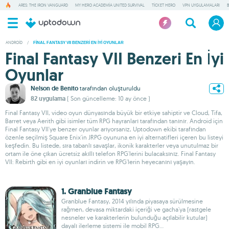
ARES: THE IRON VANGUARD
MY HERO ACADEMIA UNITED SURVIVAL
TICKET HERO
VPN UYGULAMALARI
ANDROID
/
FINAL FANTASY VII BENZERI EN İYI OYUNLAR
Final Fantasy VII Benzeri En İyi
Oyunlar
Nelson de Benito
tarafından oluşturuldu
82 uygulama
( Son güncelleme: 10 ay önce )
Final Fantasy VII, video oyun dünyasında büyük bir etkiye sahiptir ve Cloud, Tifa,
Barret veya Aerith gibi isimler tüm RPG hayranları tarafından tanınır. Android için
Final Fantasy VII'ye benzer oyunlar arıyorsanız, Uptodown ekibi tarafından
özenle seçilmiş Square Enix'in JRPG oyununa en iyi alternatifleri içeren bu listeyi
keşfedin. Bu listede, sıra tabanlı savaşlar, ikonik karakterler veya unutulmaz bir
ortam ile öne çıkan ücretsiz akıllı telefon RPG'lerini bulacaksınız. Final Fantasy
VII: Rebirth gibi en iyi oyunları indirin ve RPG'lerin heyecanını yaşayın.
1. Granblue Fantasy
Granblue Fantasy, 2014 yılında piyasaya sürülmesine
rağmen, devasa miktardaki içeriği ve gacha'ya (rastgele
nesneler ve karakterlerin bulunduğu açılabilir kutular)
dayalı ilerleme sistemi ile mobil RPG...