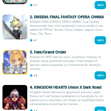
4.7
İNDIR
2. DISSIDIA FINAL FANTASY OPERA OMNIA
DISSIDIA FINAL FANTASY OPERA OMNIA, Final Fantasy
efsanesinden bazı ünlü karakterleri kontrol ettiğiniz sıra
tabanlı bir RPG'dir. Bilinen Cloud, Zidane, Laguna, Cecil,
Tidus, Tifa, Terra...
4.1
İNDIR
3. Fate/Grand Order
Efsanevi bir JRPG olan bu oyun, sürükleyici hikayesi ve
stratejik savaş sistemiyle öne çıkar. Final Fantasy VII
benzeri macera arayanlar için mükemmel bir deneyim
sunuyor...
4.5
İNDIR
4. KINGDOM HEARTS Union X Dark Road
Kingdom Hearts destanının geçmişine yolculuk yapın!
Disney ve Final Fantasy karakterlerinin buluştuğu bu rol
yapma oyunu, büyüleyici bir hikaye ve kişiselleştirilebilir
kahramanlarla unutulmaz bir macera...
4.2
İNDIR