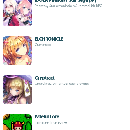
IDOLA Phantasy Star Saga (JP)
Phantasy Star evreninde mükemmel bir RPG
ELCHRONICLE
Cravemob
Cryptract
Unutulmaz bir fantezi gacha oyunu
Fateful Lore
Fantaseel Interactive