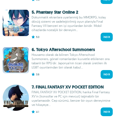
5. Phantasy Star Online 2
Dokunmatik ekranlara uyarlanmış bu MMORPG, kolay
dövüş sistemi ve sadeleştirilmiş oyun planıyla Final
Fantasy VII benzeri en iyi oyunlardan biridir. Mobil
cihazlarda nostaljik bir deneyim...
5.0
İNDIR
6. Tokyo Afterschool Summoners
Housamo olarak da bilinen Tokyo Afterschool
Summoners, görsel romanlardan kuvvetle etkilenen sıra
tabanlı bir RPG'dir. Japonya’nın ticari olarak üretilen ilk
LGBT oyunlarından biri olarak kabul...
3.6
İNDIR
7. FINAL FANTASY XV POCKET EDITION
FINAL FANTASY XV POCKET EDITION, harika Final Fantasy
XV'in (konsollar ve PC için mevcut) taşınabilir bir
uyarlamasıdır. Cep sürümü, benzer bir oyun deneyimine
ve hikayeye...
4.1
İNDIR