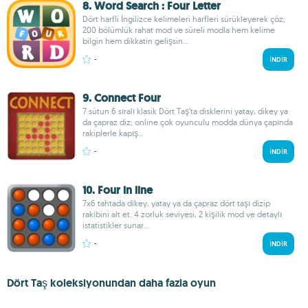
8. Word Search : Four Letter
Dört harfli İngilizce kelimeleri harfleri sürükleyerek çöz;
200 bölümlük rahat mod ve süreli modla hem kelime
bilgin hem dikkatin gelişsin...
-
İNDIR
9. Connect Four
7 sütun 6 sıralı klasik Dört Taş’ta disklerini yatay, dikey ya
da çapraz diz; online çok oyunculu modda dünya çapında
rakiplerle kapış...
-
İNDIR
10. Four in line
7x6 tahtada dikey, yatay ya da çapraz dört taşı dizip
rakibini alt et. 4 zorluk seviyesi, 2 kişilik mod ve detaylı
istatistikler sunar...
-
İNDIR
Dört Taş koleksiyonundan daha fazla oyun