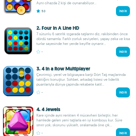
Aynı cihazda 2 kişi de oynanabiliyor...
5.0
İNDIR
2. Four In A Line HD
7 sütunlu 6 satırlık ızgarada taşlarını diz, rakibinden önce
dördü tamamla. Farklı zorluk seviyeleri, yapay zeka ve kısa
turlar sayesinde her yerde keyifle oynanır...
-
İNDIR
3. 4 in a Row Multiplayer
Çevrimiçi, yerel ve bilgisayara karşı Dört Taş maçlarında
taktiğini konuştur. Sohbet, arkadaş listesi ve liderlik
puanlarıyla dünya çapında rekabete katıl...
-
İNDIR
4. 4 Jewels
Kare içinde aynı renkten 4 mücevheri birleştir, her
hamlede gelen yeni taşlarla en iyi komboyu kur. Süre
sınırı yok; skorunu yükselt, sıralamada öne çık...
-
İNDIR