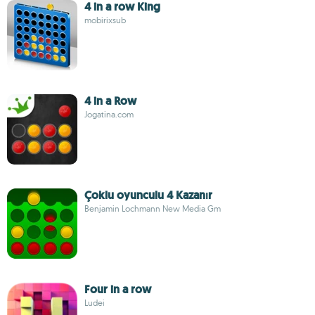
4 in a row King
mobirixsub
4 in a Row
Jogatina.com
Çoklu oyunculu 4 Kazanır
Benjamin Lochmann New Media Gm
Four in a row
Ludei