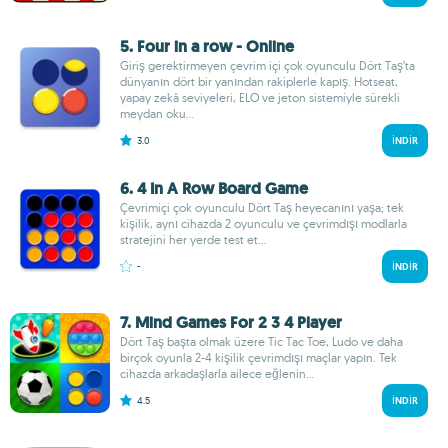
5. Four in a row - Online
Giriş gerektirmeyen çevrim içi çok oyunculu Dört Taş’ta
dünyanın dört bir yanından rakiplerle kapış. Hotseat,
yapay zekâ seviyeleri, ELO ve jeton sistemiyle sürekli
meydan oku...
3.0
İNDIR
6. 4 In A Row Board Game
Çevrimiçi çok oyunculu Dört Taş heyecanını yaşa; tek
kişilik, aynı cihazda 2 oyunculu ve çevrimdışı modlarla
stratejini her yerde test et...
-
İNDIR
7. Mind Games For 2 3 4 Player
Dört Taş başta olmak üzere Tic Tac Toe, Ludo ve daha
birçok oyunla 2-4 kişilik çevrimdışı maçlar yapın. Tek
cihazda arkadaşlarla ailece eğlenin...
4.5
İNDIR