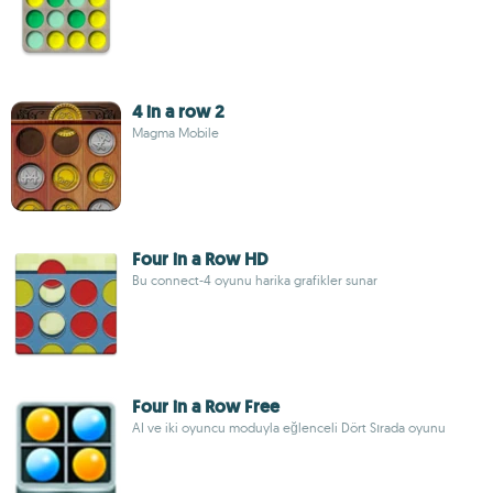
4 in a row 2
Magma Mobile
Four in a Row HD
Bu connect-4 oyunu harika grafikler sunar
Four in a Row Free
AI ve iki oyuncu moduyla eğlenceli Dört Sırada oyunu