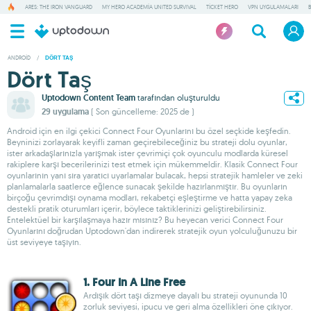
ARES: THE IRON VANGUARD
MY HERO ACADEMIA UNITED SURVIVAL
TICKET HERO
VPN UYGULAMALARI
ANDROID
/
DÖRT TAŞ
Dört Taş
Uptodown Content Team
tarafından oluşturuldu
29 uygulama
( Son güncelleme: 2025 de )
Android için en ilgi çekici Connect Four Oyunlarını bu özel seçkide keşfedin.
Beyninizi zorlayarak keyifli zaman geçirebileceğiniz bu strateji dolu oyunlar,
ister arkadaşlarınızla yarışmak ister çevrimiçi çok oyunculu modlarda küresel
rakiplere karşı becerilerinizi test etmek için mükemmeldir. Klasik Connect Four
oyunlarının yanı sıra yaratıcı uyarlamalar bulacak, hepsi stratejik hamleler ve zeki
planlamalarla saatlerce eğlence sunacak şekilde hazırlanmıştır. Bu oyunların
birçoğu çevrimdışı oynama modları, rekabetçi eşleştirme ve hatta yapay zeka
destekli pratik oturumları içerir, böylece taktiklerinizi geliştirebilirsiniz.
Entelektüel bir karşılaşmaya hazır mısınız? Bu heyecan verici Connect Four
Oyunlarını doğrudan Uptodown'dan indirerek stratejik oyun yolculuğunuzu bir
üst seviyeye taşıyın.
1. Four In A Line Free
Ardışık dört taşı dizmeye dayalı bu strateji oyununda 10
zorluk seviyesi, ipucu ve geri alma özellikleri öne çıkıyor.