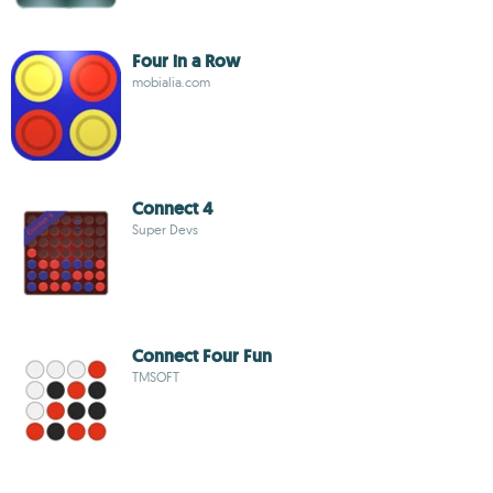
Four in a Row
mobialia.com
Connect 4
Super Devs
Connect Four Fun
TMSOFT