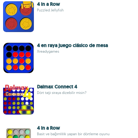
4 in a Row
Puzzled Jellyfish
4 en raya juego clásico de mesa
Xreadygames
Dalmax Connect 4
Dört taşı sıraya dizebilir misin?
4 in a Row
Basit ve bağımlılık yapan bir dörtleme oyunu