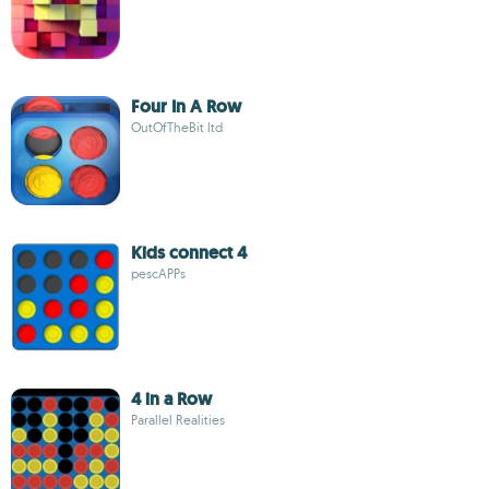
Four In A Row
OutOfTheBit ltd
Kids connect 4
pescAPPs
4 in a Row
Parallel Realities