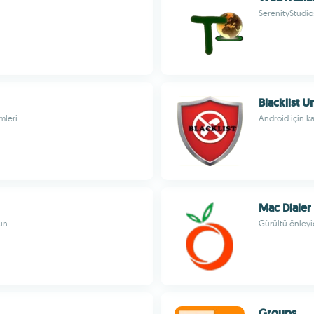
SerenityStudio
Blacklist 
mleri
Android için ka
Mac Dialer
run
Gürültü önleyic
Groups