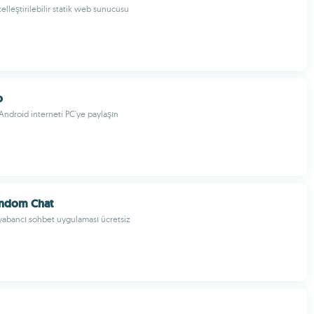
elleştirilebilir statik web sunucusu
o
ndroid interneti PC'ye paylaşın
ndom Chat
 yabancı sohbet uygulaması ücretsiz