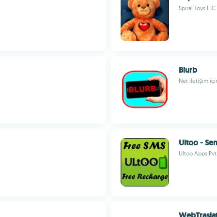
Spiral Toys LLC
Blurb
Net iletişim i
Ultoo - Se
Ultoo Apps Pvt.
WebTrasla