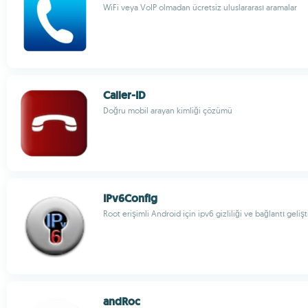
WiFi veya VoIP olmadan ücretsiz uluslararası aramalar
Caller-ID
Doğru mobil arayan kimliği çözümü
IPv6Config
Root erişimli Android için ipv6 gizliliği ve bağlantı geliş
andRoc