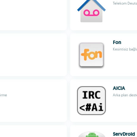
Telekom Deut
Fon
Kesintisiz bağl
AiCiA
tirme
Arka plan deste
ServDroid