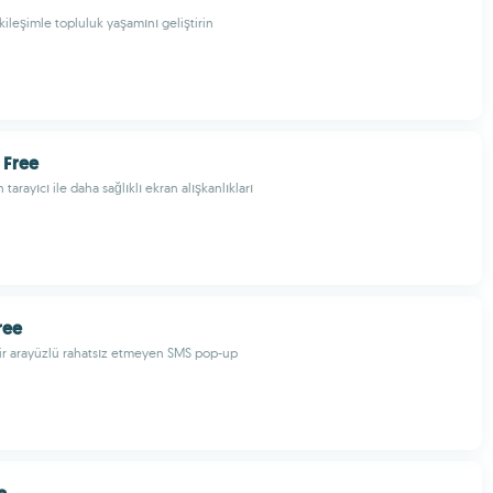
ileşimle topluluk yaşamını geliştirin
 Free
tarayıcı ile daha sağlıklı ekran alışkanlıkları
ree
ilir arayüzlü rahatsız etmeyen SMS pop-up