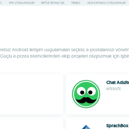
RO
VPN UYGULAMALARI
BATTLE ROYALE GD
TREBLO
AÇIK-KAYNAKLI UYGULAMALAR
ücretsiz Android iletişim uygulamaları seçkisi; e-postalarınızı yön
lü e-posta istemcilerinden ekip projeleri oluşturmak için işbirli
Chat Adult
INTERSITE
SprachBox