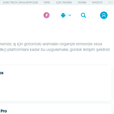
EURO TRUCK SIMULATOR 2026
WINK
ÇOK YAKINDA
ZOOBA
EMOCHI
YERE
etmenize, iş için görüntülü aramaları organize etmenize veya
kçi platformlara kadar bu uygulamalar, günlük iletişim şeklinizi
os
 Pro