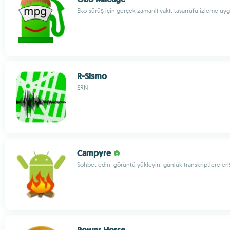
Eko-sürüş için gerçek zamanlı yakıt tasarrufu izleme uy
R-Sismo
ERN
Campyre
Sohbet edin, görüntü yükleyin, günlük transkriptlere eri