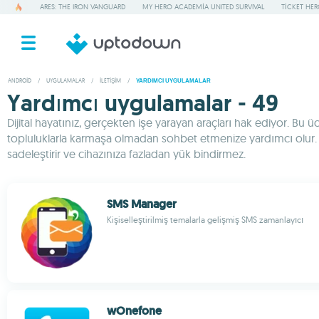
ARES: THE IRON VANGUARD
MY HERO ACADEMIA UNITED SURVIVAL
TICKET HE
ANDROID
/
UYGULAMALAR
/
İLETIŞIM
/
YARDIMCI UYGULAMALAR
Yardımcı uygulamalar - 49
Dijital hayatınız, gerçekten işe yarayan araçları hak ediyor. Bu 
topluluklarla karmaşa olmadan sohbet etmenize yardımcı olur. Güç
sadeleştirir ve cihazınıza fazladan yük bindirmez.
SMS Manager
Kişiselleştirilmiş temalarla gelişmiş SMS zamanlayıcı
wOnefone