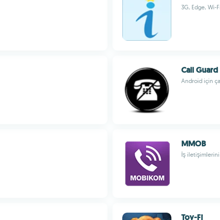
3G, Edge, Wi-F
Call Guard
Android için ç
MMOB
İş iletişimlerin
Toy-Fi