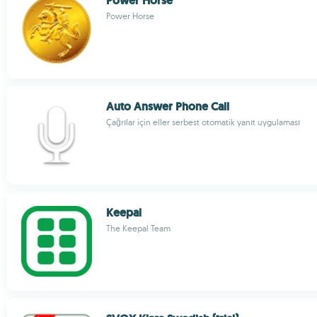
Power Horse
Power Horse
Auto Answer Phone Call
Çağrılar için eller serbest otomatik yanıt uygulaması
Keepal
The Keepal Team