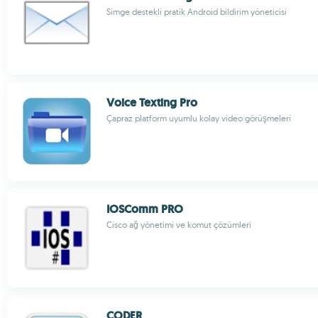
Simge destekli pratik Android bildirim yöneticisi
Voice Texting Pro
Çapraz platform uyumlu kolay video görüşmeleri
IOSComm PRO
Cisco ağ yönetimi ve komut çözümleri
CODER