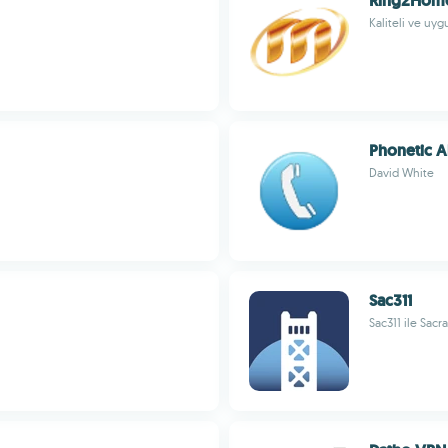
Ring2Hom
Kaliteli ve uyg
Phonetic A
David White
Sac311
Sac311 ile Sacr