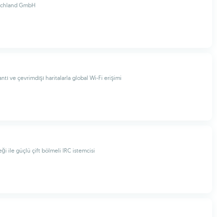
schland GmbH
antı ve çevrimdışı haritalarla global Wi-Fi erişimi
ği ile güçlü çift bölmeli IRC istemcisi