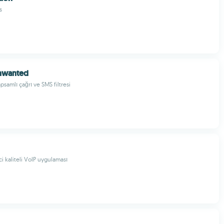
s
Unwanted
psamlı çağrı ve SMS filtresi
i kaliteli VoIP uygulaması