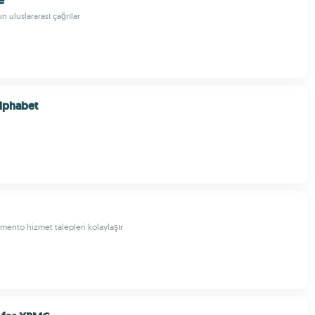
e
un uluslararası çağrılar
lphabet
amento hizmet talepleri kolaylaşır