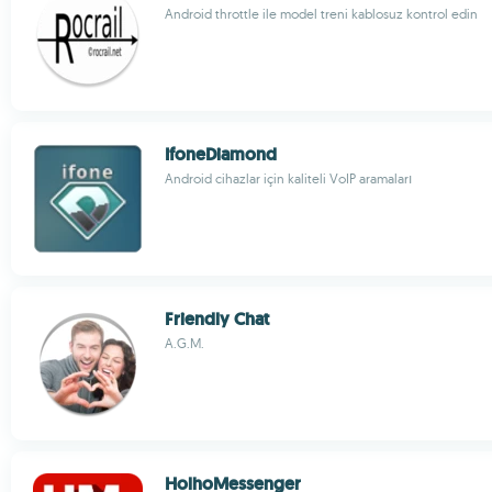
Android throttle ile model treni kablosuz kontrol edin
IfoneDiamond
Android cihazlar için kaliteli VoIP aramaları
Friendly Chat
A.G.M.
HolhoMessenger