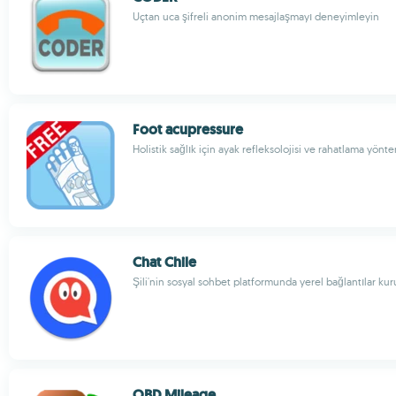
Uçtan uca şifreli anonim mesajlaşmayı deneyimleyin
Foot acupressure
Holistik sağlık için ayak refleksolojisi ve rahatlama yönte
Chat Chile
Şili'nin sosyal sohbet platformunda yerel bağlantılar ku
OBD Mileage