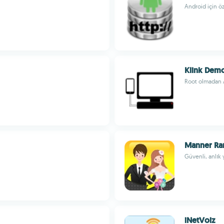
Android için öz
Klink Dem
Root olmadan A
Manner Ra
Güvenli, anlık
iNetVoiz