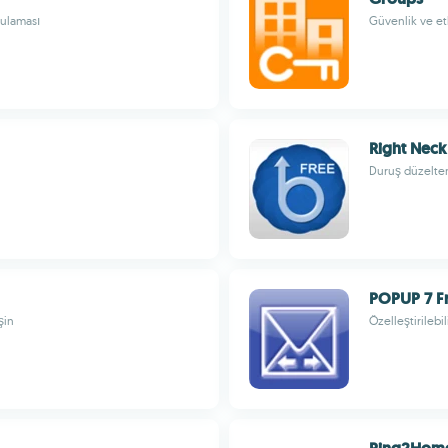
gulaması
Güvenlik ve etk
Right Neck
Duruş düzelten 
POPUP 7 F
şin
Özelleştirileb