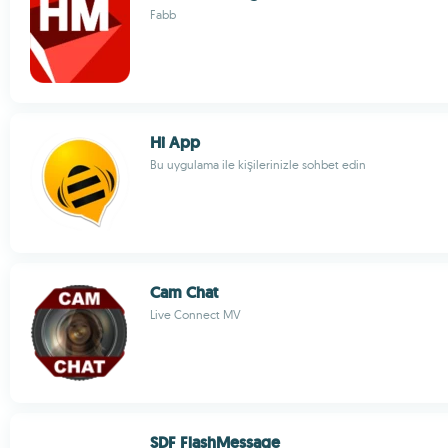
Fabb
Hi App
Bu uygulama ile kişilerinizle sohbet edin
Cam Chat
Live Connect MV
SDF FlashMessage