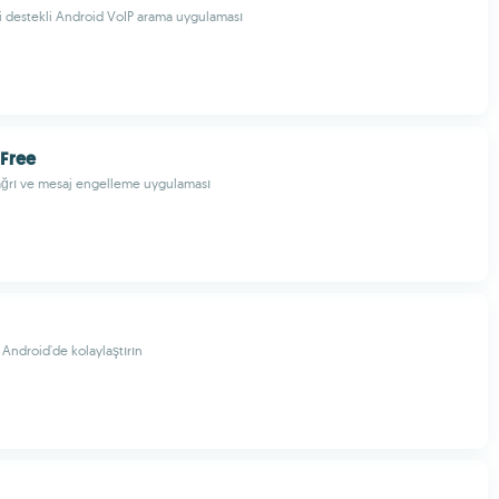
i destekli Android VoIP arama uygulaması
 Free
ağrı ve mesaj engelleme uygulaması
i Android'de kolaylaştırın