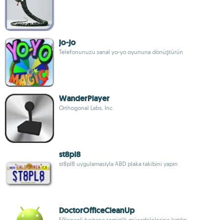
jo-jo
Telefonunuzu sanal yo-yo oyununa dönüştürün
WanderPlayer
Orthogonal Labs, Inc.
st8pl8
st8pl8 uygulamasıyla ABD plaka takibini yapın
DoctorOfficeCleanUp
Eğlenceli hastane temizlik mücadelelerine katılın