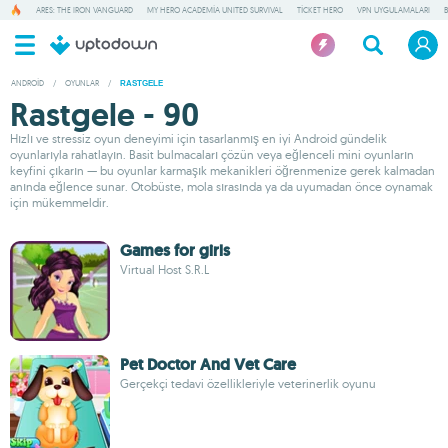
ARES: THE IRON VANGUARD
MY HERO ACADEMIA UNITED SURVIVAL
TICKET HERO
VPN UYGULAMALARI
ANDROID
/
OYUNLAR
/
RASTGELE
Rastgele - 90
Hızlı ve stressiz oyun deneyimi için tasarlanmış en iyi Android gündelik
oyunlarıyla rahatlayın. Basit bulmacaları çözün veya eğlenceli mini oyunların
keyfini çıkarın — bu oyunlar karmaşık mekanikleri öğrenmenize gerek kalmadan
anında eğlence sunar. Otobüste, mola sırasında ya da uyumadan önce oynamak
için mükemmeldir.
Games for girls
Virtual Host S.R.L
Pet Doctor And Vet Care
Gerçekçi tedavi özellikleriyle veterinerlik oyunu