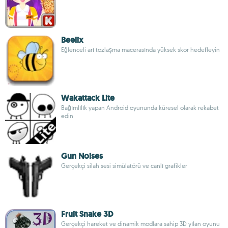
Beelix
Eğlenceli arı tozlaşma macerasında yüksek skor hedefleyin
Wakattack Lite
Bağımlılık yapan Android oyununda küresel olarak rekabet
edin
Gun Noises
Gerçekçi silah sesi simülatörü ve canlı grafikler
Fruit Snake 3D
Gerçekçi hareket ve dinamik modlara sahip 3D yılan oyunu