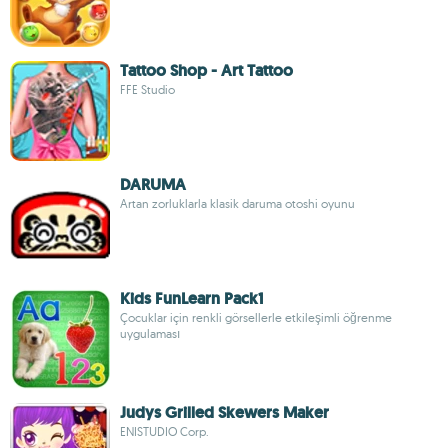
Tattoo Shop - Art Tattoo
FFE Studio
DARUMA
Artan zorluklarla klasik daruma otoshi oyunu
Kids FunLearn Pack1
Çocuklar için renkli görsellerle etkileşimli öğrenme
uygulaması
Judys Grilled Skewers Maker
ENISTUDIO Corp.