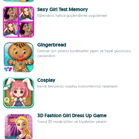
Sexy Girl Test Memory
Eğlendirici hafıza güçlendirme uygulaması
Gingerbread
Festival için yaratıcı kurabiyeler yapın ve hayal gücünüzü
canlandırın
Cosplay
Kendi benzersiz cosplay kostümlerinizi tasarlayın
3D Fashion Girl Dress Up Game
Trend 3D moda stilleri ve kıyafetler yaratın