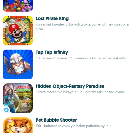
Lost Pirate King
Korsanları büyüleyici bir yolculukta yönlendirmek için yollar
çizin
Tap Tap Infinity
3D canavarlı tıklama RPG oyununda kahramanları yükseltin
Hidden Object-Fantasy Paradise
Çeşitli modlar ve hikayeler ile ücretsiz saklı nesne oyunu
Pet Bubble Shooter
100+ bulmaca seviyesiyle balon patlatma oyunu