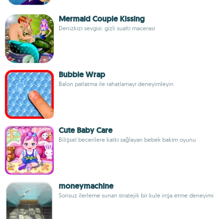
Mermaid Couple Kissing
Denizkızı sevgisi: gizli sualtı macerası
Bubble Wrap
Balon patlatma ile rahatlamayı deneyimleyin
Cute Baby Care
Bilişsel becerilere katkı sağlayan bebek bakım oyunu
moneymachine
Sonsuz ilerleme sunan stratejik bir kule inşa etme deneyimi