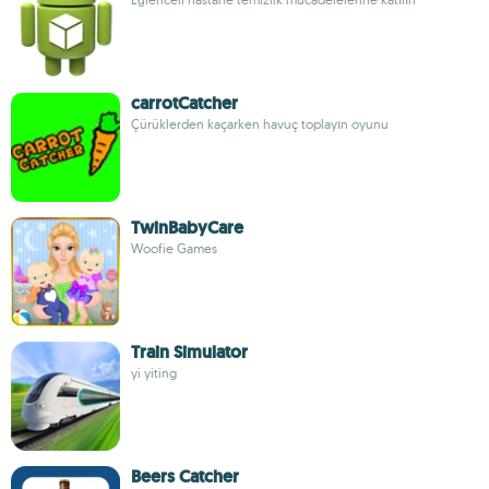
carrotCatcher
Çürüklerden kaçarken havuç toplayın oyunu
TwinBabyCare
Woofie Games
Train Simulator
yi yiting
Beers Catcher