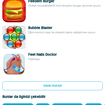
Feedem Burger
Global mücadelelerle hızlı tempolu burger çevirme oyunu
Bubble Blaster
Eğim-kontrol olayı ile stratejik balon eşleştirme oyunu
Feet Nails Doctor
FideApps
DAHA FAZLASI
Bunlar da ilginizi çekebilir