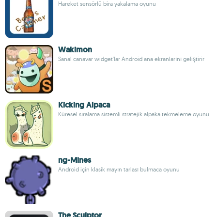
Hareket sensörlü bira yakalama oyunu
Wakimon
Sanal canavar widget'lar Android ana ekranlarını geliştirir
Kicking Alpaca
Küresel sıralama sistemli stratejik alpaka tekmeleme oyunu
ng-Mines
Android için klasik mayın tarlası bulmaca oyunu
The Sculptor