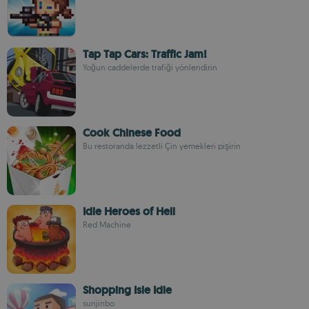
Tap Tap Cars: Traffic Jam!
Yoğun caddelerde trafiği yönlendirin
Cook Chinese Food
Bu restoranda lezzetli Çin yemekleri pişirin
Idle Heroes of Hell
Red Machine
Shopping Isle Idle
sunjinbo