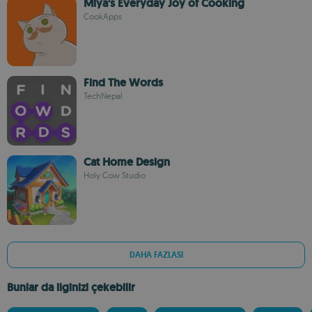
Miya's Everyday Joy of Cooking
CookApps
Find The Words
TechNepal
Cat Home Design
Holy Cow Studio
DAHA FAZLASI
Bunlar da ilginizi çekebilir