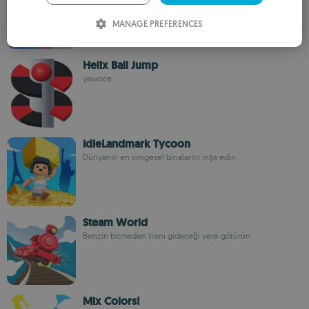
ITALIAN
MANAGE PREFERENCES
SPANISH
ROMANIAN
Helix Ball Jump
yawoce
IdleLandmark Tycoon
Dünyanın en simgesel binalarını inşa edin
Steam World
Benzin bitmeden treni gideceği yere götürün
Mix Colors!