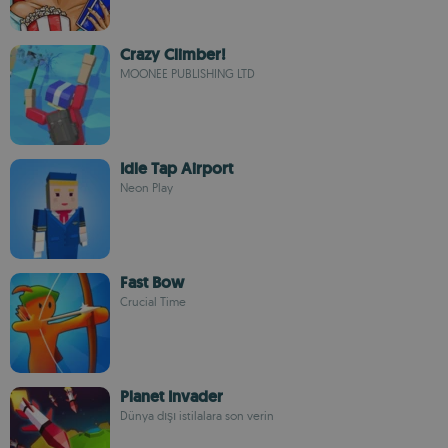
Crazy Climber!
MOONEE PUBLISHING LTD
Idle Tap Airport
Neon Play
Fast Bow
Crucial Time
Planet Invader
Dünya dışı istilalara son verin