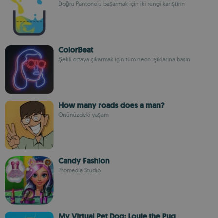
Doğru Pantone'u başarmak için iki rengi karıştırın
ColorBeat
Şekli ortaya çıkarmak için tüm neon ışıklarına basın
How many roads does a man?
Önünüzdeki yaşam
Candy Fashion
Promedia Studio
My Virtual Pet Dog: Louie the Pug