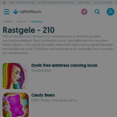
ARES: THE IRON VANGUARD
MY HERO ACADEMIA UNITED SURVIVAL
TICKET HERO
VPN UYGULAMALARI
ANDROID
/
OYUNLAR
/
RASTGELE
Rastgele - 210
Hızlı ve stressiz oyun deneyimi için tasarlanmış en iyi Android gündelik
oyunlarıyla rahatlayın. Basit bulmacaları çözün veya eğlenceli mini oyunların
keyfini çıkarın — bu oyunlar karmaşık mekanikleri öğrenmenize gerek kalmadan
anında eğlence sunar. Otobüste, mola sırasında ya da uyumadan önce oynamak
için mükemmeldir.
DyeIt: free antistress coloring book
GoodSoftTech
Candy Bears
EMRG Games- free games -girl g