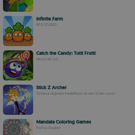
Infinite Farm
NFLY STUDIO
Catch the Candy: Tutti Frutti
HeroCraft Ltd.
Stick Z Archer
Tonlarca düşmanı hedefleyin ve tam 12'den vurun
Mandala Coloring Games
PixiFun Studios