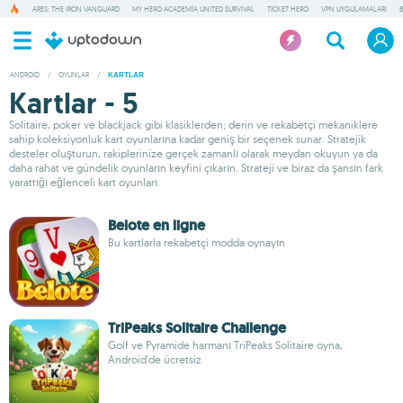
ARES: THE IRON VANGUARD
MY HERO ACADEMIA UNITED SURVIVAL
TICKET HERO
VPN UYGULAMALARI
ANDROID
/
OYUNLAR
/
KARTLAR
Kartlar - 5
Solitaire, poker ve blackjack gibi klasiklerden; derin ve rekabetçi mekaniklere
sahip koleksiyonluk kart oyunlarına kadar geniş bir seçenek sunar. Stratejik
desteler oluşturun, rakiplerinize gerçek zamanlı olarak meydan okuyun ya da
daha rahat ve gündelik oyunların keyfini çıkarın. Strateji ve biraz da şansın fark
yarattığı eğlenceli kart oyunları.
Belote en ligne
Bu kartlarla rekabetçi modda oynayın
TriPeaks Solitaire Challenge
Golf ve Pyramide harmanı TriPeaks Solitaire oyna,
Android'de ücretsiz