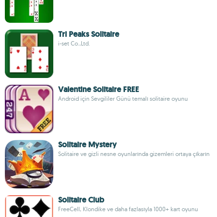
Tri Peaks Solitaire
i-set Co.,Ltd.
Valentine Solitaire FREE
Android için Sevgililer Günü temalı solitaire oyunu
Solitaire Mystery
Solitaire ve gizli nesne oyunlarında gizemleri ortaya çıkarın
Solitaire Club
FreeCell, Klondike ve daha fazlasıyla 1000+ kart oyunu