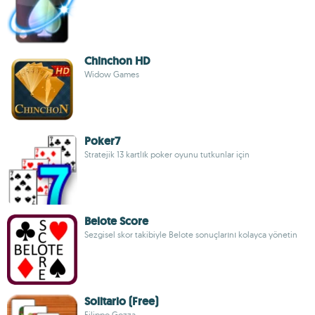
Chinchon HD
Widow Games
Poker7
Stratejik 13 kartlık poker oyunu tutkunlar için
Belote Score
Sezgisel skor takibiyle Belote sonuçlarını kolayca yönetin
Solitario (Free)
Filippo Gozza