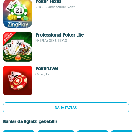
Poker Texas
VNG - Game Studio North
Professional Poker Lite
NETPLAY SOLUTIONS
PokerLive!
Octro, Inc.
DAHA FAZLASI
Bunlar da ilginizi çekebilir