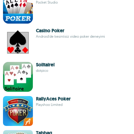
Pocket Studio
Casino Poker
Android'de kesintisiz video poker deneyimi
Solitaire!
dotpico
RallyAces Poker
Playshoo Limited
Tabbaq