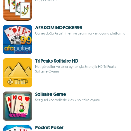
AFADOMINOPOKER99
Güneydoğu Asya'nın en iyi çevrimiçi kart oyunu platformu
TriPeaks Solitaire HD
Net görseller ve akıcı oynanışla Stratejik HD TriPeaks
Solitaire Oyunu
Solitaire Game
Sezgisel kontrollerle klasik solitaire oyunu
Pocket Poker