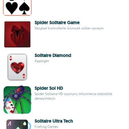
Spider Solitaire Game
Sezgisel kontrollerle örümcek soliter oynayın
Solitaire Diamond
Appitight
Spider Sol HD
Spider Solitaire HD oyununu milyonlarca istatistikle
deneyimleyin
Solitaire Ultra Tech
Firefrog Games