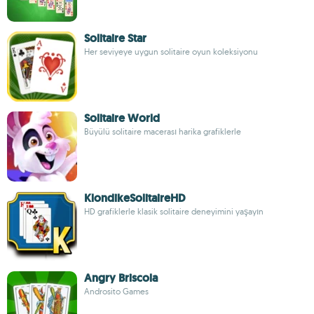
Solitaire Star
Her seviyeye uygun solitaire oyun koleksiyonu
Solitaire World
Büyülü solitaire macerası harika grafiklerle
KlondikeSolitaireHD
HD grafiklerle klasik solitaire deneyimini yaşayın
Angry Briscola
Androsito Games