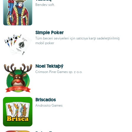
Bendev soft.
Simple Poker
Tüm beceri seviyeleri için satıcıya karşı sadeleştirilmiş
mobil poker
Noel Tektaþý
Crimson Pine Games sp. z o.o.
Briscados
Androsito Games