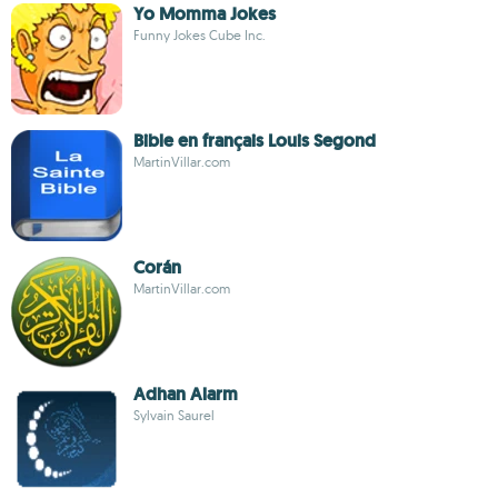
Yo Momma Jokes
Funny Jokes Cube Inc.
Bible en français Louis Segond
MartinVillar.com
Corán
MartinVillar.com
Adhan Alarm
Sylvain Saurel