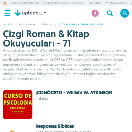
ARES: THE IRON VANGUARD
MY HERO ACADEMIA UNITED SURVIVAL
TICKET HERO
VPN UYGULAMALARI
ANDROID
/
UYGULAMALAR
/
VERIMLILIK
/
ÇIZGI ROMAN & KITAP OKUYUCULARI
Çizgi Roman & Kitap
Okuyucuları - 71
Android cihazınızı PDF, EPUB ve MOBI formatlarını destekleyen güçlü bir e-kitap
okuyucuya dönüştürün. İyi bir çizgi romanın illüstrasyonlarının keyfini çıkarmayı
tercih ediyorsanız, burada en iyi CBR ve CBZ dosya görüntüleyicilerini ve her
gün ücretsiz olarak en iyi manga ve webtoonları okuyabileceğiniz resmî
uygulamaları da bulabilirsiniz. Yazı tipi boyutunu özelleştirin, karanlık modu
etkinleştirin ve favori hikâyelerinizin keyfini internet bağlantısı olmadan,
istediğiniz yerde çıkarın.
¡CONÓCETE! - William W. ATKINSON
mafapps
Respostas Bíblicas
Rede Novo Tempo de Comunicação