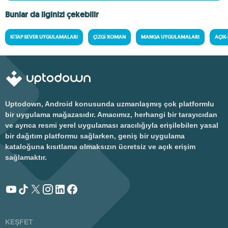
Bunlar da ilginizi çekebilir
KITAP SEVER UYGULAMALARI
ÇIZGI ROMAN
MANGA UYGULAMALARI
AÇIK
Uptodown, Android konusunda uzmanlaşmış çok platformlu
bir uygulama mağazasıdır. Amacımız, herhangi bir tarayıcıdan
ve ayrıca resmi yerel uygulaması aracılığıyla erişilebilen yasal
bir dağıtım platformu sağlarken, geniş bir uygulama
kataloğuna kısıtlama olmaksızın ücretsiz ve açık erişim
sağlamaktır.
KEŞFET