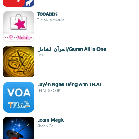
TopApps
T-Mobile Austria
القرآن الشامل/Quran All in One
HMH
Luyện Nghe Tiếng Anh TFLAT
TFLAT-GROUP
Learn Magic
Sheep Co