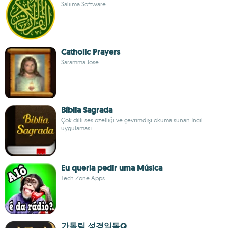
Saliima Software
Catholic Prayers
Saramma Jose
Bíblia Sagrada
Çok dilli ses özelliği ve çevrimdışı okuma sunan İncil
uygulaması
Eu queria pedir uma Música
Tech Zone Apps
가톨릭 성경일독Q