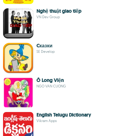
Nghệ thuật giao tiếp
VN Dev Group
Cказки
SE Develop
Ô Long Viện
NGO VAN CUONG
English Telugu Dictionary
Vikram Apps