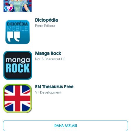
Diciopédia
Porto Editora
Manga Rock
Not A Basement US
EN Thesaurus Free
VP Development
DAHA FAZLASI