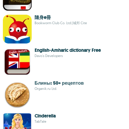
隨身e冊
Bookworm Club Co. Ltd.(城邦 Cite
English-Amharic dictionary Free
Davo's Developers
Блины: 50+ рецептов
Organik.ru Ltd.
Cinderella
TabTale