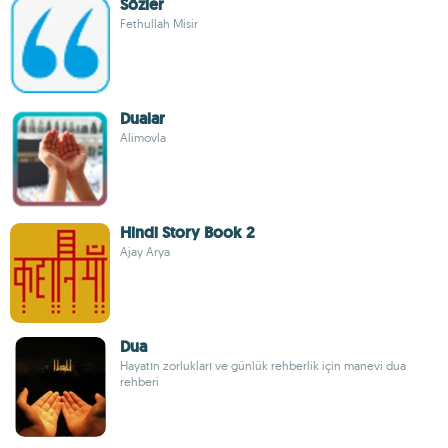
Sözler
Fethullah Misir
Dualar
Alimovla
Hindi Story Book 2
Ajay Arya
Dua
Hayatın zorlukları ve günlük rehberlik için manevi dua
rehberi