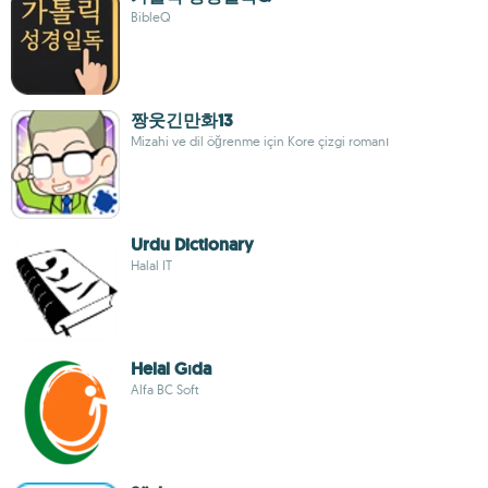
BibleQ
짱웃긴만화13
Mizahi ve dil öğrenme için Kore çizgi romanı
Urdu Dictionary
Halal IT
Helal Gıda
Alfa BC Soft