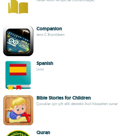
Companion
Jens C Brynildsen
Spanish
Livio
Bible Stories for Children
Çocuklar için çift dilli destekli İncil hikayeleri sunar
Quran