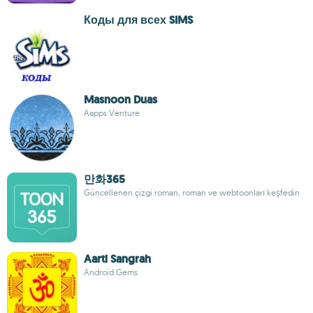
Коды для всех SIMS
Masnoon Duas
Aapps Venture
만화365
Güncellenen çizgi roman, roman ve webtoonları keşfedin
Aarti Sangrah
Android Gems