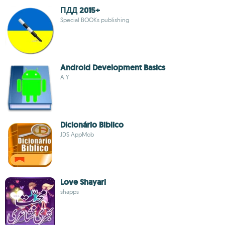
ПДД 2015+
Special BOOKs publishing
Android Development Basics
A.Y
Dicionário Biblico
JDS AppMob
Love Shayari
shapps