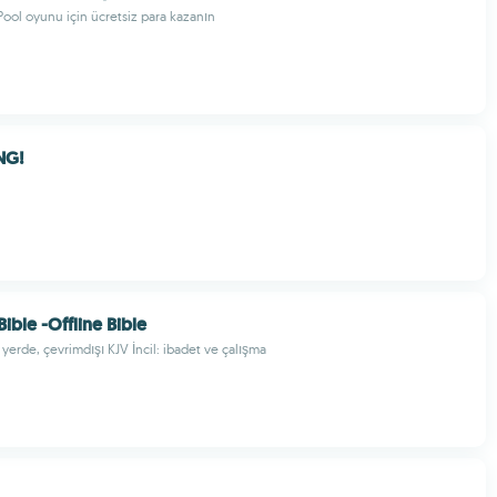
Pool oyunu için ücretsiz para kazanın
NG!
ible -Offline Bible
 yerde, çevrimdışı KJV İncil: ibadet ve çalışma