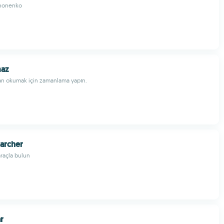
honenko
az
an okumak için zamanlama yapın.
archer
araçla bulun
r