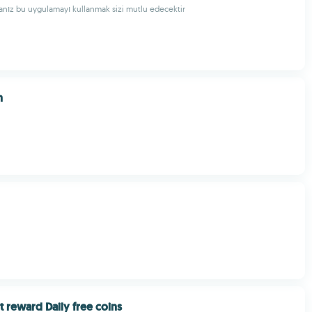
nız bu uygulamayı kullanmak sizi mutlu edecektir
n
t reward Daily free coins