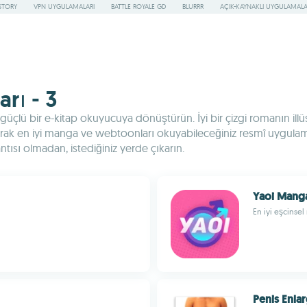
STORY
VPN UYGULAMALARI
BATTLE ROYALE GD
BLURRR
AÇIK-KAYNAKLI UYGULAMAL
rı - 3
üçlü bir e-kitap okuyucuya dönüştürün. İyi bir çizgi romanın illüs
rak en iyi manga ve webtoonları okuyabileceğiniz resmî uygulamaları
antısı olmadan, istediğiniz yerde çıkarın.
Yaoi Mang
En iyi eşcinse
Penis Enla