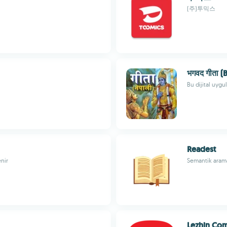
(주)투믹스
भगवद गीता 
Bu dijital uyg
Readest
nir
Semantik arama
Lezhin Com