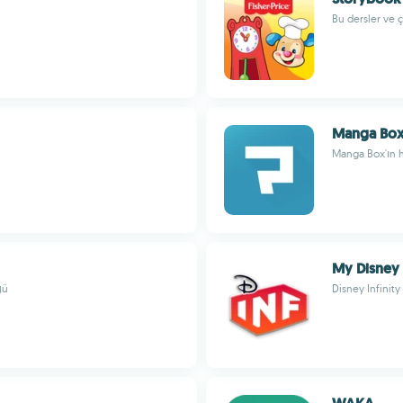
Bu dersler ve 
Manga Bo
Manga Box'ın ha
My Disney I
ğü
Disney Infinity