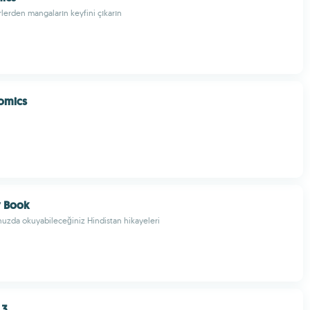
türlerden mangaların keyfini çıkarın
omics
y Book
unuzda okuyabileceğiniz Hindistan hikayeleri
 3