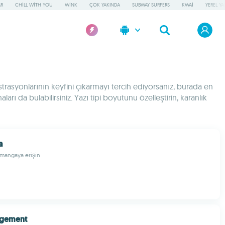
AR
CHILL WITH YOU
WINK
ÇOK YAKINDA
SUBWAY SURFERS
KWAI
YEREL Y
trasyonlarının keyfini çıkarmayı tercih ediyorsanız, burada en
 da bulabilirsiniz. Yazı tipi boyutunu özelleştirin, karanlık
a
l mangaya erişin
rgement