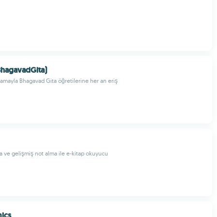
(BhagavadGita)
ulamayla Bhagavad Gita öğretilerine her an eriş
 ve gelişmiş not alma ile e-kitap okuyucu
ics