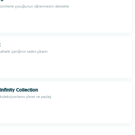
çizimlerle çocuğunun öğrenmesini destekle
x
ftalık içeriğinin tadını çıkarın
nfinity Collection
 koleksiyonlarını yönet ve paylaş