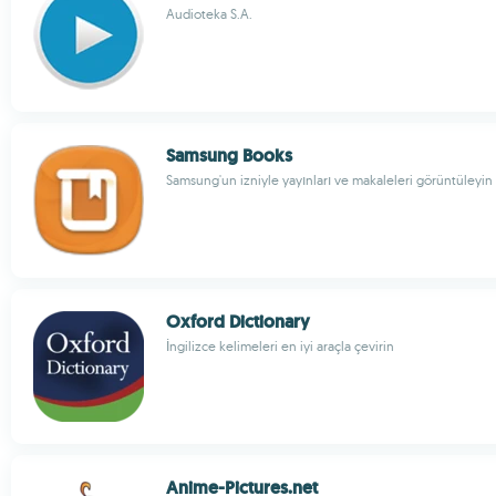
Audioteka S.A.
Samsung Books
Samsung'un izniyle yayınları ve makaleleri görüntüleyin
Oxford Dictionary
İngilizce kelimeleri en iyi araçla çevirin
Anime-Pictures.net