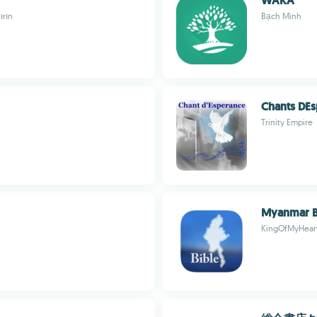
WAKA
ırın
Bạch Minh
Chants DE
Trinity Empire
Myanmar B
KingOfMyHear