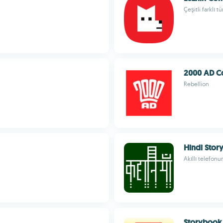
Çeşitli farklı 
2000 AD C
Rebellion
Hindi Stor
Akıllı telefon
Storybook