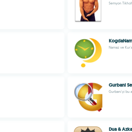
Semyon Tikho
KogdaNam
Namaz ve Kur'
Gurbani Se
Gurbani'yi bu 
Dua & Azka