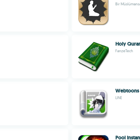
Bir Müslümansa
Holy Qura
FanzeTech
Webtoons
LINE
Pool instan