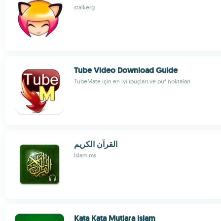
stalkerg
Tube Video Download Guide
TubeMate için en iyi ipuçları ve püf noktaları
القرآن الكريم
Islam.ms
Kata Kata Mutiara Islam