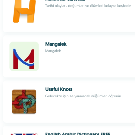
Tarihi olayları, doğumları ve ölümleri kolayca keşfedin
Mangalek
Mangalek
Useful Knots
Gelecekte işinize yarayacak düğümleri öğrenin
English Arabic Dictionary FREE