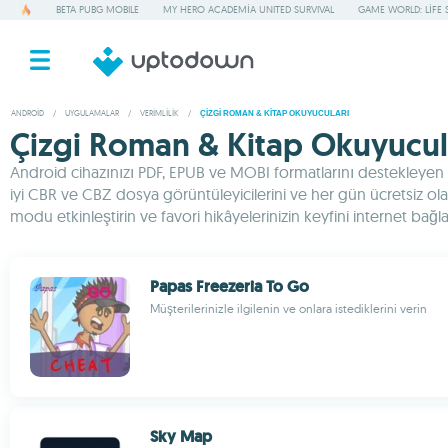
BETA PUBG MOBILE
MY HERO ACADEMIA UNITED SURVIVAL
GAME WORLD: LIFE 
ANDROID
/
UYGULAMALAR
/
VERIMLILIK
/
ÇIZGI ROMAN & KITAP OKUYUCULARI
Çizgi Roman & Kitap Okuyucula
Android cihazınızı PDF, EPUB ve MOBI formatlarını destekleyen g
iyi CBR ve CBZ dosya görüntüleyicilerini ve her gün ücretsiz ola
modu etkinleştirin ve favori hikâyelerinizin keyfini internet bağl
Papas Freezeria To Go
Müşterilerinizle ilgilenin ve onlara istediklerini verin
Sky Map