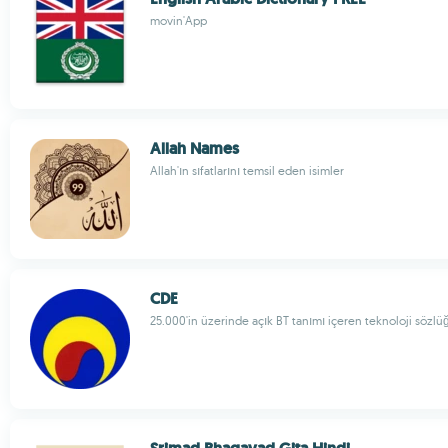
movin'App
Allah Names
Allah'ın sıfatlarını temsil eden isimler
CDE
25.000'in üzerinde açık BT tanımı içeren teknoloji sözlü