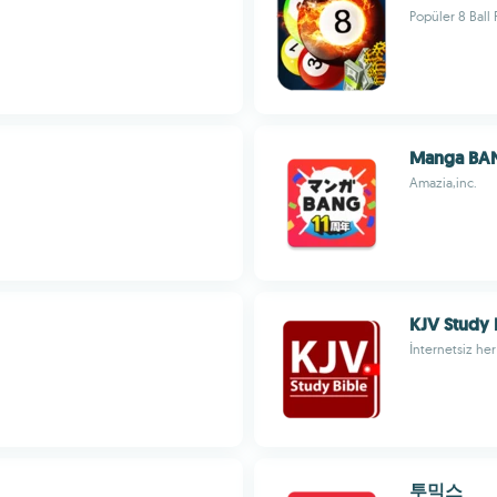
Popüler 8 Ball 
Manga BA
Amazia,inc.
KJV Study B
İnternetsiz her
투믹스