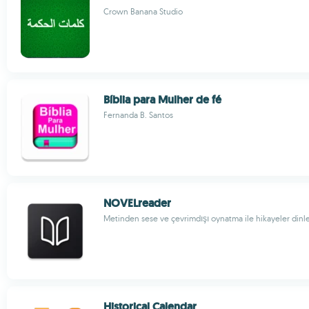
Crown Banana Studio
Bíblia para Mulher de fé
Fernanda B. Santos
NOVELreader
Metinden sese ve çevrimdışı oynatma ile hikayeler dinle
Historical Calendar