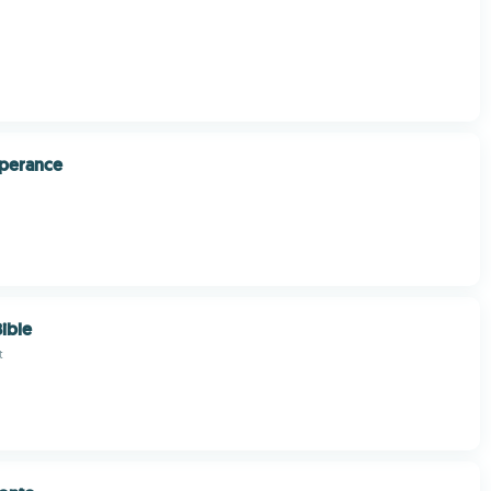
sperance
ible
t