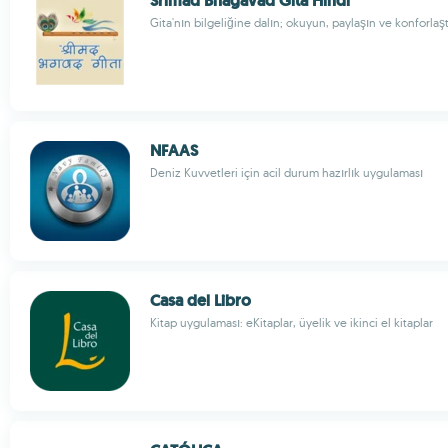
Srimad Bhagavad Gita Hindi
Gita'nın bilgeliğine dalın; okuyun, paylaşın ve konforlaşt
NFAAS
Deniz Kuvvetleri için acil durum hazırlık uygulaması
Casa del Libro
Kitap uygulaması: eKitaplar, üyelik ve ikinci el kitaplar