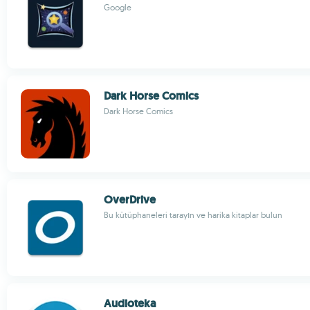
Google
Dark Horse Comics
Dark Horse Comics
OverDrive
Bu kütüphaneleri tarayın ve harika kitaplar bulun
Audioteka