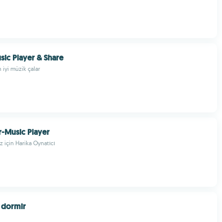
sic Player & Share
 iyi müzik çalar
-Music Player
z için Harika Oynatıcı
a dormir