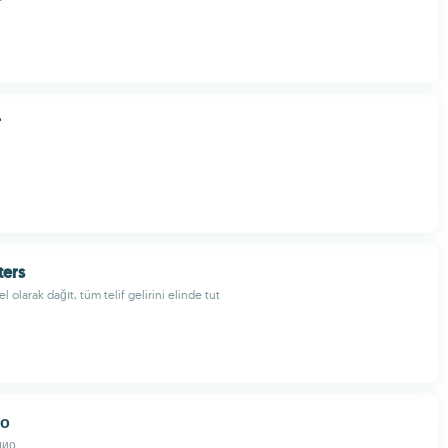
r
ters
l olarak dağıt, tüm telif gelirini elinde tut
ио
дио