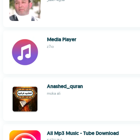
Media Player
z7io
Anashed_quran
moka ali
All Mp3 Music - Tube Download