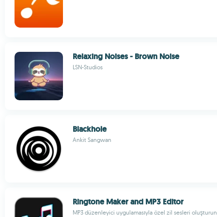
Relaxing Noises - Brown Noise
LSN-Studios
Blackhole
Ankit Sangwan
Ringtone Maker and MP3 Editor
MP3 düzenleyici uygulamasıyla özel zil sesleri oluşturun