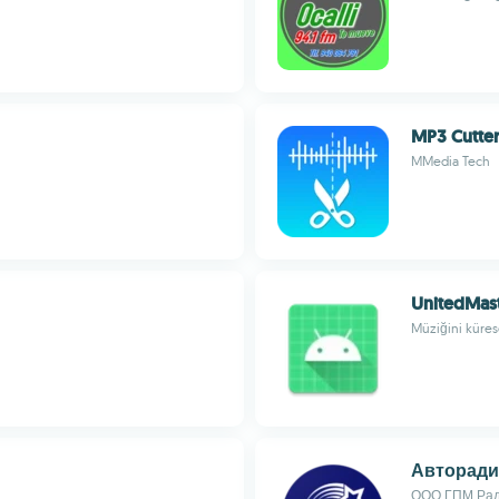
MP3 Cutte
MMedia Tech
UnitedMas
Müziğini kürese
Авторад
ООО ГПМ Ра