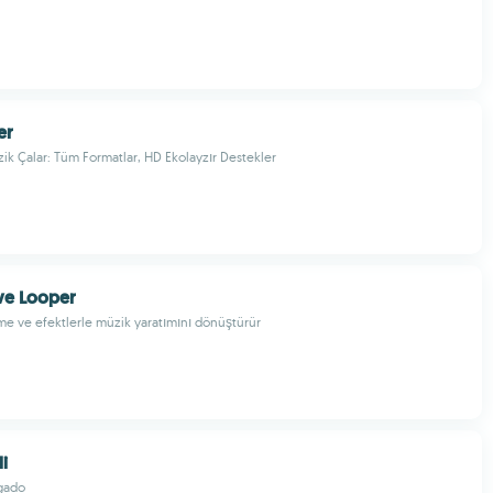
er
ik Çalar: Tüm Formatlar, HD Ekolayzır Destekler
ive Looper
e ve efektlerle müzik yaratımını dönüştürür
i
gado