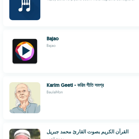
Bajao
Bajao
Karim Geeti - করিম গীতি সমগ্র
BaulaMon
القرآن الكريم بصوت القارئ محمد جبريل
مدونة العمر