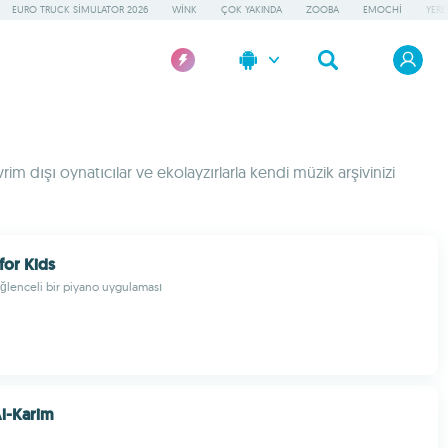
EURO TRUCK SIMULATOR 2026
WINK
ÇOK YAKINDA
ZOOBA
EMOCHI
YERE
rim dışı oynatıcılar ve ekolayzırlarla kendi müzik arşivinizi
for Kids
eğlenceli bir piyano uygulaması
l-Karim