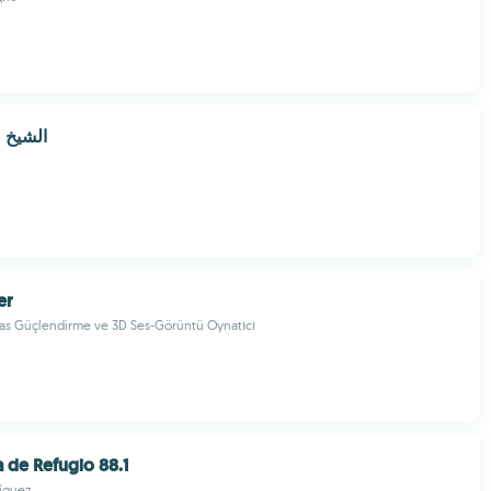
الشيخ 
er
Bas Güçlendirme ve 3D Ses-Görüntü Oynatıcı
a de Refugio 88.1
ríguez