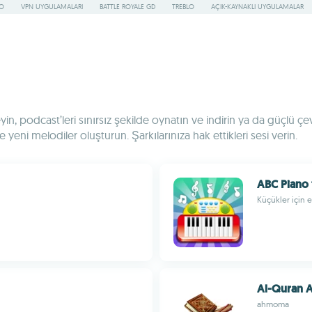
RO
VPN UYGULAMALARI
BATTLE ROYALE GD
TREBLO
AÇIK-KAYNAKLI UYGULAMALAR
in, podcast’leri sınırsız şekilde oynatın ve indirin ya da güçlü çev
 yeni melodiler oluşturun. Şarkılarınıza hak ettikleri sesi verin.
ABC Piano 
Küçükler için 
Al-Quran A
ahmoma