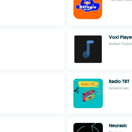
Voxi Playe
NoMark Publis
Radio TBT
sstreaminger
Neurasic