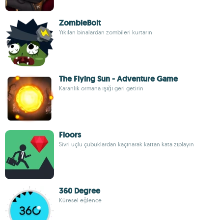
ZombieBolt
Yıkılan binalardan zombileri kurtarın
The Flying Sun - Adventure Game
Karanlık ormana ışığı geri getirin
Floors
Sivri uçlu çubuklardan kaçınarak kattan kata zıplayın
360 Degree
Küresel eğlence