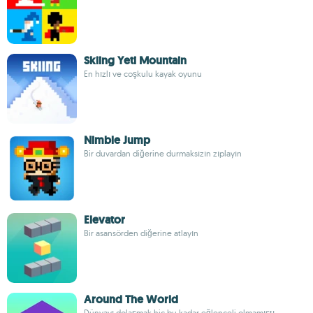
Skiing Yeti Mountain
En hızlı ve coşkulu kayak oyunu
Nimble Jump
Bir duvardan diğerine durmaksızın zıplayın
Elevator
Bir asansörden diğerine atlayın
Around The World
Dünyayı dolaşmak hiç bu kadar eğlenceli olmamıştı