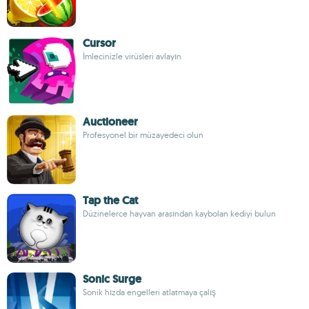
Cursor
İmlecinizle virüsleri avlayın
Auctioneer
Profesyonel bir müzayedeci olun
Tap the Cat
Düzinelerce hayvan arasından kaybolan kediyi bulun
Sonic Surge
Sonik hızda engelleri atlatmaya çalış