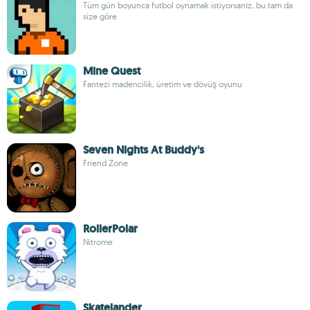
Tüm gün boyunca futbol oynamak istiyorsanız, bu tam da
size göre
Mine Quest
Fantezi madencilik, üretim ve dövüş oyunu
Seven Nights At Buddy's
Friend Zone
RollerPolar
Nitrome
Skatelander