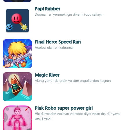
Papi Rubber
Düşmanları yenmek için dikenli topu sallayın
Final Hero: Speed Run
Acelesi olan bir kahraman
Magic River
Akıntı yönünde gidin ve tüm engellerden kaçının
Pink Robo super power girl
Hiç durmadan zıplayın ve robot diyarından dış dünyaya
geçiş yapın