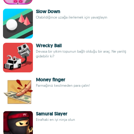
Slow Down
Olabildiğince uzağa ilerlemek için yavaşlayın
Wrecky Ball
Devasa bir yıkım topunun bağlı olduğu bir araç. Ne yanlış
gidebilir ki?
Money finger
Parmağınız kesilmeden para çalın!
Samurai Slayer
Etraftaki en iyi ninja olun