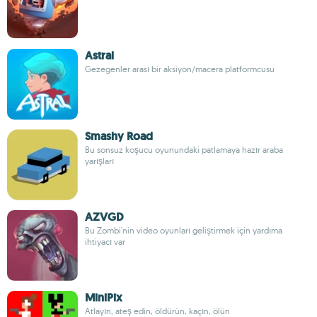
Astral
Gezegenler arası bir aksiyon/macera platformcusu
Smashy Road
Bu sonsuz koşucu oyunundaki patlamaya hazır araba
yarışları
AZVGD
Bu Zombi'nin video oyunları geliştirmek için yardıma
ihtiyacı var
MiniPix
Atlayın, ateş edin, öldürün, kaçın, ölün