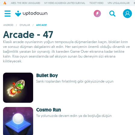
ARES: THE IRON VANGUARD
MY HERO ACADEMIA UNITED SURVIVAL
TICKET HERO
VPN UYGULAMALARI
ANDROID
/
OYUNLAR
/
ARCADE
Arcade - 47
Klasik arcade oyunlarının yoğun temposuyla düşmanlardan kaçın, blokları kırın
ve sonsuz düşman dalgalarını alt edin. Her saniyenin önemli olduğu dinamik ve
bağımlılık yaratan bir oynanış: ilk kareden Game Over ekranına kadar tetikte
kalın. Kısa oyun seanslarında saf aksiyon sunan bu deneyim sizi ekrana
kilitleyecek.
Bullet Boy
Sanki toplardan fırlatılmış gibi gökyüzünde uçun
Cosmo Run
Ya yolunuzda devam edin ya da boşluğa düşün