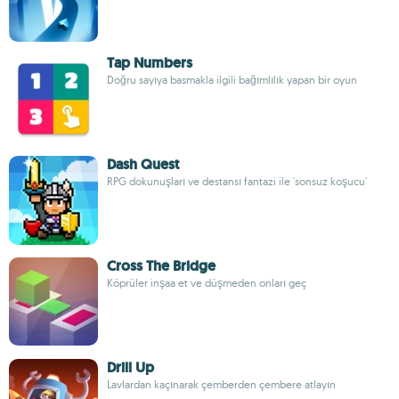
Tap Numbers
Doğru sayıya basmakla ilgili bağımlılık yapan bir oyun
Dash Quest
RPG dokunuşları ve destansı fantazi ile 'sonsuz koşucu'
Cross The Bridge
Köprüler inşaa et ve düşmeden onları geç
Drill Up
Lavlardan kaçınarak çemberden çembere atlayın