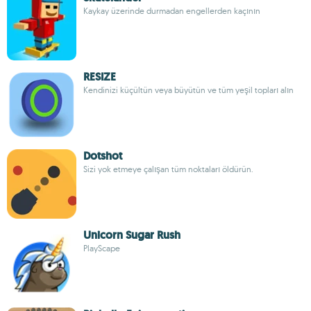
Kaykay üzerinde durmadan engellerden kaçının
RESIZE
Kendinizi küçültün veya büyütün ve tüm yeşil topları alın
Dotshot
Sizi yok etmeye çalışan tüm noktaları öldürün.
Unicorn Sugar Rush
PlayScape