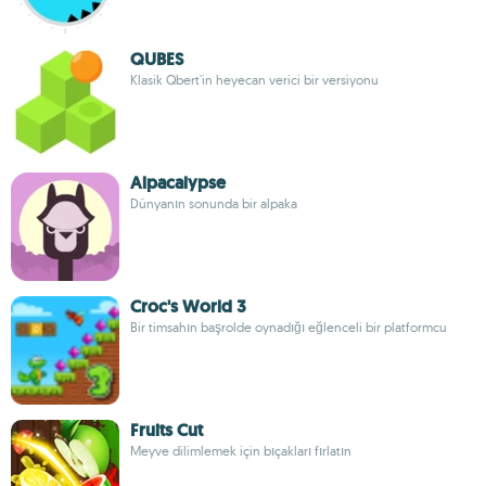
QUBES
Klasik Qbert'in heyecan verici bir versiyonu
Alpacalypse
Dünyanın sonunda bir alpaka
Croc's World 3
Bir timsahın başrolde oynadığı eğlenceli bir platformcu
Fruits Cut
Meyve dilimlemek için bıçakları fırlatın