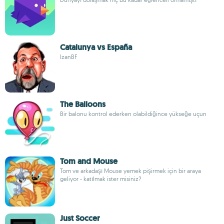
Catalunya vs España
IzanBF
The Balloons
Bir balonu kontrol ederken olabildiğince yükseğe uçun
Tom and Mouse
Tom ve arkadaşı Mouse yemek pişirmek için bir araya
geliyor - katılmak ister misiniz?
Just Soccer