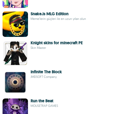
Snake.is MLG Edition
Meme'lerin güçleri ile en uzun yılan olun
Knight skins for minecraft PE
Skin Master
Infinite The Block
JMDSOFT Company
Run the Beat
MOUSETRAP GAMES