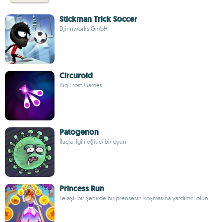
Stickman Trick Soccer
Djinnworks GmbH
Circuroid
Big Frost Games
Patogenon
İlaçla ilgili eğitici bir oyun
Princess Run
Telaşlı bir şehirde bir prensesin koşmasına yardımcı olun