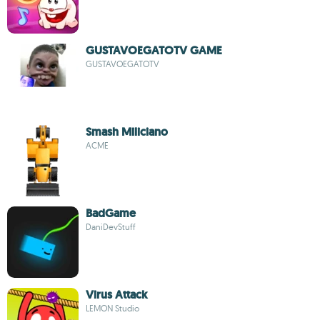
GUSTAVOEGATOTV GAME
GUSTAVOEGATOTV
Smash Miliciano
ACME
BadGame
DaniDevStuff
Virus Attack
LEMON Studio