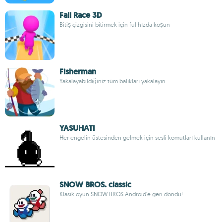
Fall Race 3D
Bitiş çizgisini bitirmek için ful hızda koşun
Fisherman
Yakalayabildiğiniz tüm balıkları yakalayın
YASUHATI
Her engelin üstesinden gelmek için sesli komutları kullanın
SNOW BROS. classic
Klasik oyun SNOW BROS Android'e geri döndü!