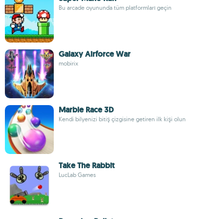
Bu arcade oyununda tüm platformları geçin
Galaxy Airforce War
mobirix
Marble Race 3D
Kendi bilyenizi bitiş çizgisine getiren ilk kişi olun
Take The Rabbit
LucLab Games