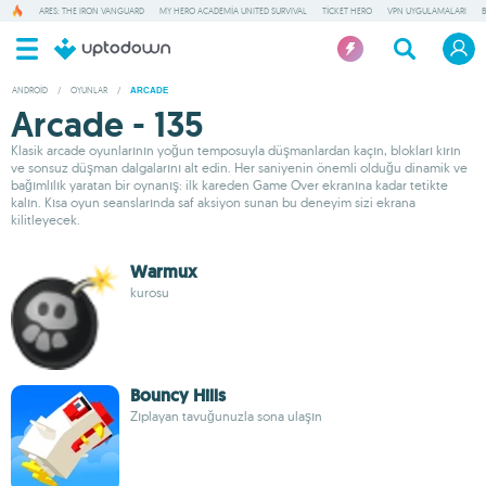
ARES: THE IRON VANGUARD
MY HERO ACADEMIA UNITED SURVIVAL
TICKET HERO
VPN UYGULAMALARI
ANDROID
/
OYUNLAR
/
ARCADE
Arcade - 135
Klasik arcade oyunlarının yoğun temposuyla düşmanlardan kaçın, blokları kırın
ve sonsuz düşman dalgalarını alt edin. Her saniyenin önemli olduğu dinamik ve
bağımlılık yaratan bir oynanış: ilk kareden Game Over ekranına kadar tetikte
kalın. Kısa oyun seanslarında saf aksiyon sunan bu deneyim sizi ekrana
kilitleyecek.
Warmux
kurosu
Bouncy Hills
Zıplayan tavuğunuzla sona ulaşın