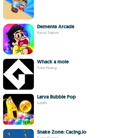
Demente Arcade
Raviol Station
Whack a mole
Yuke Huang
Larva Bubble Pop
tubaN
Snake Zone: Cacing.io
Suoss Games