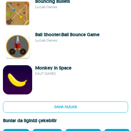
Bouncing Bullets
LucLab Games
Ball Shooter:Ball Bounce Game
LucLab Games
Monkey in Space
KALIT GAMES
DAHA FAZLASI
Bunlar da ilginizi çekebilir