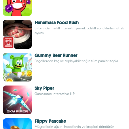
Hanamasa Food Rush
Birbirinden farklı interaktif yemek odaklı zorluklarla mutfak
oyunu
Gummy Bear Runner
Engellerden kaç ve toplayabileceğin tüm paraları topla
Sky Piper
Gamasome Interactive LLP
Flippy Pancake
Müşterilerin ağzını hedefleyin ve krepleri döndürün