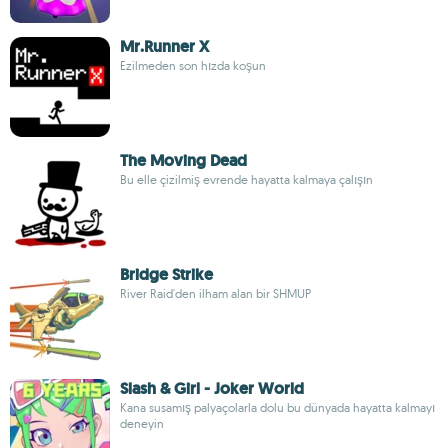
Mr.Runner X
Ezilmeden son hızda koşun
The Moving Dead
Bu elle çizilmiş evrende hayatta kalmaya çalışın
Bridge Strike
River Raid'den ilham alan bir SHMUP
Slash & Girl - Joker World
Kana susamış palyaçolarla dolu bu dünyada hayatta kalmayı
deneyin