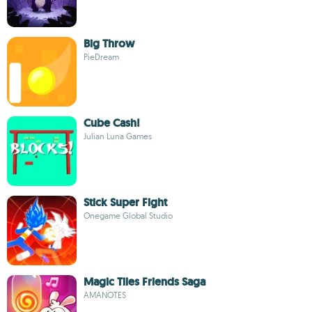
Big Throw
PieDream
Cube Cash!
Julian Luna Games
Stick Super Fight
Onegame Global Studio
Magic Tiles Friends Saga
AMANOTES