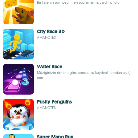
Bir farenin tüm peynirleri toplamasına yardımcı olun
City Race 3D
AMANOTES
Water Race
Müziğinizin ritmine göre sonsuz su kaydıraklarından aşağı
inin
Pushy Penguins
AMANOTES
Super Mano Run