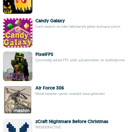
Candy Galaxy
Canlı tasarım ve lider tablolarıyla şeker bulmaca çözün
PixelFPS
Çevrimdışı piksel FPS, silah yükseltmeleri ve özelleştirme
Air Force 306
Moral kararları içeren stratejik hava görevleri
zCraft Nightmare Before Christmas
PRENDERACTIVE