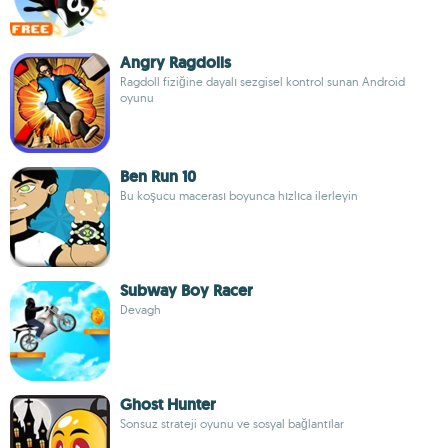
Angry Ragdolls
Ragdoll fiziğine dayalı sezgisel kontrol sunan Android
oyunu
Ben Run 10
Bu koşucu macerası boyunca hızlıca ilerleyin
Subway Boy Racer
Devagh
Ghost Hunter
Sonsuz strateji oyunu ve sosyal bağlantılar