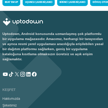
BEAT 'EM UP
ÜÇÜNCÜ ŞAHIS NIŞANCI
BIRINCI ŞAHIS NIŞANCI
DÖVÜŞ OYUN
Uptodown, Android konusunda uzmanlaşmış çok platformlu
bir uygulama mağazasıdır. Amacımız, herhangi bir tarayıcıdan
ve ayrıca resmi yerel uygulaması aracılığıyla erişilebilen yasal
bir dağıtım platformu sağlarken, geniş bir uygulama
kataloğuna kısıtlama olmaksızın ücretsiz ve açık erişim
sağlamaktır.
KEŞFET
Hakkımızda
Şirketimiz