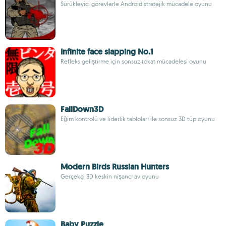
Sürükleyici görevlerle Android stratejik mücadele oyunu
Infinite face slapping No.1
Refleks geliştirme için sonsuz tokat mücadelesi oyunu
FallDown3D
Eğim kontrolü ve liderlik tabloları ile sonsuz 3D tüp oyunu
Modern Birds Russian Hunters
Gerçekçi 3D keskin nişancı av oyunu
Baby Puzzle