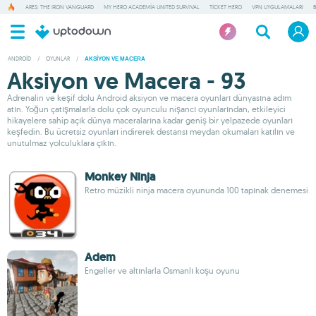
ARES: THE IRON VANGUARD
MY HERO ACADEMIA UNITED SURVIVAL
TICKET HERO
VPN UYGULAMALARI
ANDROID
/
OYUNLAR
/
AKSIYON VE MACERA
Aksiyon ve Macera - 93
Adrenalin ve keşif dolu Android aksiyon ve macera oyunları dünyasına adım
atın. Yoğun çatışmalarla dolu çok oyunculu nişancı oyunlarından, etkileyici
hikayelere sahip açık dünya maceralarına kadar geniş bir yelpazede oyunları
keşfedin. Bu ücretsiz oyunları indirerek destansı meydan okumaları katılın ve
unutulmaz yolculuklara çıkın.
Monkey Ninja
Retro müzikli ninja macera oyununda 100 tapınak denemesi
Adem
Engeller ve altınlarla Osmanlı koşu oyunu