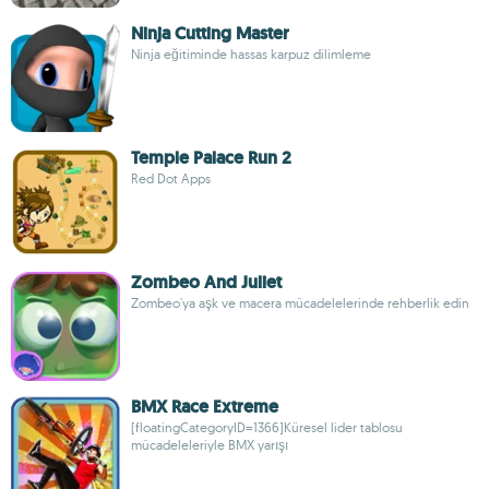
Ninja Cutting Master
Ninja eğitiminde hassas karpuz dilimleme
Temple Palace Run 2
Red Dot Apps
Zombeo And Juliet
Zombeo'ya aşk ve macera mücadelelerinde rehberlik edin
BMX Race Extreme
[floatingCategoryID=1366]Küresel lider tablosu
mücadeleleriyle BMX yarışı