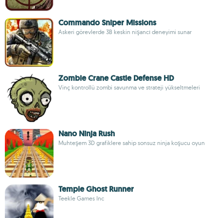
Commando Sniper Missions
Askeri görevlerde 3B keskin nişancı deneyimi sunar
Zombie Crane Castle Defense HD
Vinç kontrollü zombi savunma ve strateji yükseltmeleri
Nano Ninja Rush
Muhteşem 3D grafiklere sahip sonsuz ninja koşucu oyun
Temple Ghost Runner
Teekle Games Inc