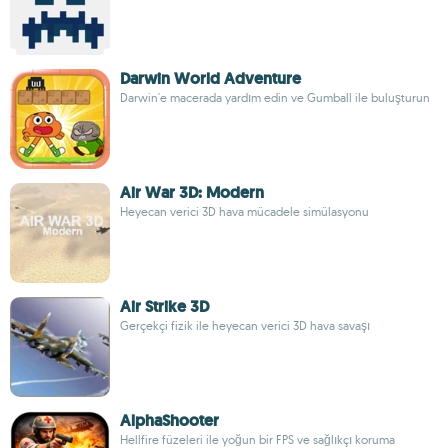
Darwin World Adventure
Darwin'e macerada yardım edin ve Gumball ile buluşturun
Air War 3D: Modern
Heyecan verici 3D hava mücadele simülasyonu
Air Strike 3D
Gerçekçi fizik ile heyecan verici 3D hava savaşı
AlphaShooter
Hellfire füzeleri ile yoğun bir FPS ve sağlıkçı koruma