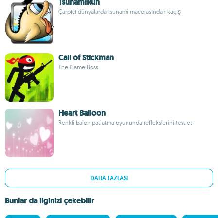
TsunamiRun
Çarpıcı dünyalarda tsunami macerasından kaçış
Call of Stickman
The Game Boss
Heart Balloon
Renkli balon patlatma oyununda reflekslerini test et
DAHA FAZLASI
Bunlar da ilginizi çekebilir