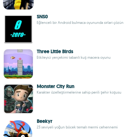
SNS0
Eğlenceli bir Android bulmaca oyununda sırları çözün
Three Little Birds
Etkileyici yerçekimi tabanlı kuş macera oyunu
Monster City Run
Karakter özelleştirmelerine sahip perili şehir koşusu
Beekyr
23 seviyeli yoğun böcek temalı mermi cehennemi