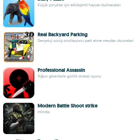
Küçük çocuklar için etkileşimli hayvan bulmacaları
Real Backyard Parking
Gerçekçi sürüş simülasyonu park etme meydan okumaları
Professional Assassin
Yoğun görevlerle gizlilik strateji oyunu
Modern Battle Shoot strike
mlindia