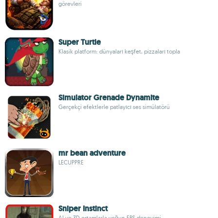
görevleri
Super Turtle
Klasik platform: dünyaları keşfet, pizzaları topla
Simulator Grenade Dynamite
Gerçekçi efektlerle patlayıcı ses simülatörü
mr bean adventure
LECUPPRE
Sniper Instinct
AI ve 3D ortamlarla yoğun FPS deneyimi