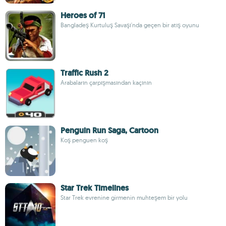
Heroes of 71
Bangladeş Kurtuluş Savaşı'nda geçen bir atış oyunu
Traffic Rush 2
Arabaların çarpışmasından kaçının
Penguin Run Saga, Cartoon
Koş penguen koş
Star Trek Timelines
Star Trek evrenine girmenin muhteşem bir yolu