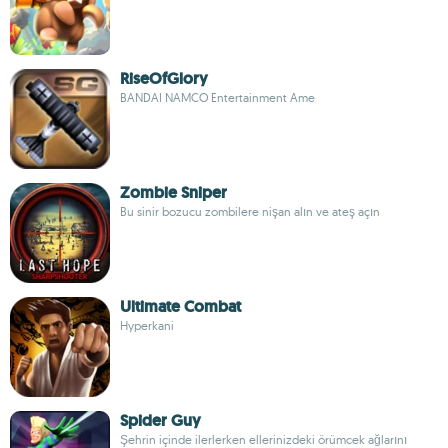
RiseOfGlory
BANDAI NAMCO Entertainment Ame
Zombie Sniper
Bu sinir bozucu zombilere nişan alın ve ateş açın
Ultimate Combat
Hyperkani
Spider Guy
Şehrin içinde ilerlerken ellerinizdeki örümcek ağlarını