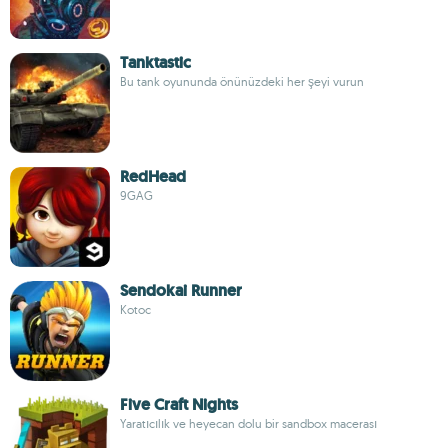
Tanktastic
Bu tank oyununda önünüzdeki her şeyi vurun
RedHead
9GAG
Sendokai Runner
Kotoc
Five Craft Nights
Yaratıcılık ve heyecan dolu bir sandbox macerası