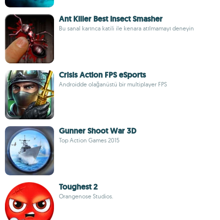
Ant Killer Best Insect Smasher
Bu sanal karınca katili ile kenara atılmamayı deneyin
Crisis Action FPS eSports
Androidde olağanüstü bir multiplayer FPS
Gunner Shoot War 3D
Top Action Games 2015
Toughest 2
Orangenose Studios.