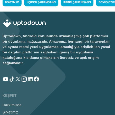
BEAT 'EM UP
ÜÇÜNCÜ ŞAHIS NIŞANCI
BIRINCI ŞAHIS NIŞANCI
DÖVÜŞ OYUN
Uptodown, Android konusunda uzmanlaşmış çok platformlu
bir uygulama mağazasıdır. Amacımız, herhangi bir tarayıcıdan
ve ayrıca resmi yerel uygulaması aracılığıyla erişilebilen yasal
bir dağıtım platformu sağlarken, geniş bir uygulama
kataloğuna kısıtlama olmaksızın ücretsiz ve açık erişim
sağlamaktır.
KEŞFET
Hakkımızda
Şirketimiz