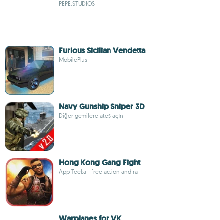
PEPE.STUDIOS
Furious Sicilian Vendetta
MobilePlus
Navy Gunship Sniper 3D
Diğer gemilere ateş açın
Hong Kong Gang Fight
App Teeka - free action and ra
Warplanes for VK