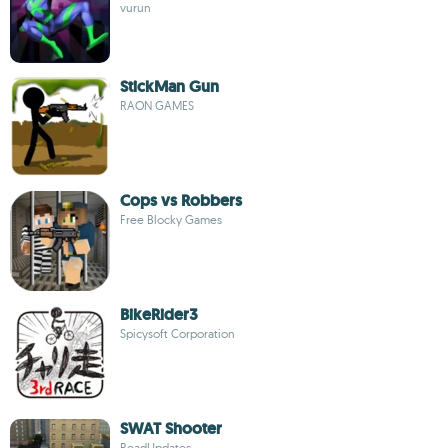
vurun
StickMan Gun
RAON GAMES
Cops vs Robbers
Free Blocky Games
BikeRider3
Spicysoft Corporation
SWAT Shooter
ReadUpdates