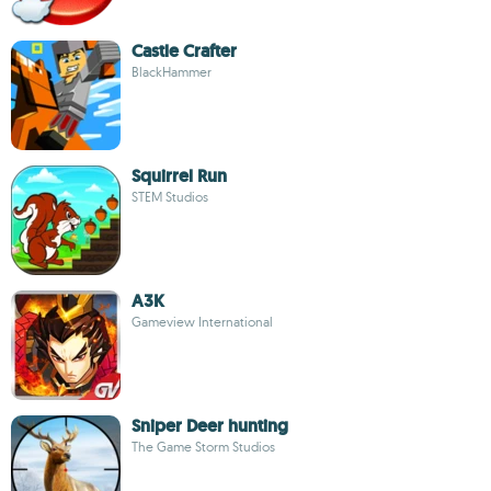
Castle Crafter
BlackHammer
Squirrel Run
STEM Studios
A3K
Gameview International
Sniper Deer hunting
The Game Storm Studios