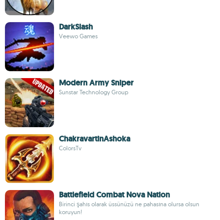
DarkSlash
Veewo Games
Modern Army Sniper
Sunstar Technology Group
ChakravartinAshoka
ColorsTv
Battlefield Combat Nova Nation
Birinci şahıs olarak üssünüzü ne pahasına olursa olsun
koruyun!