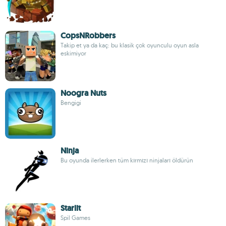
CopsNRobbers
Takip et ya da kaç: bu klasik çok oyunculu oyun asla
eskimiyor
Noogra Nuts
Bengigi
Ninja
Bu oyunda ilerlerken tüm kırmızı ninjaları öldürün
Starlit
Spil Games