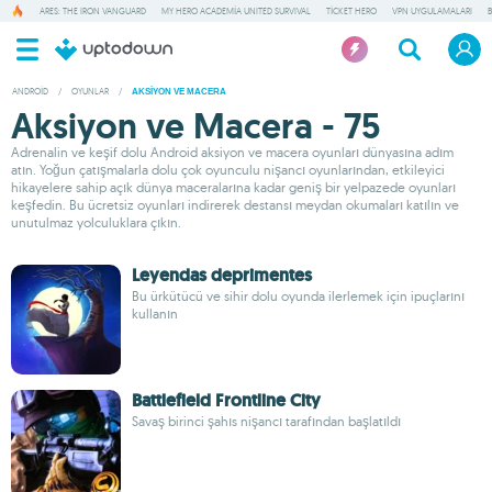
ARES: THE IRON VANGUARD
MY HERO ACADEMIA UNITED SURVIVAL
TICKET HERO
VPN UYGULAMALARI
ANDROID
/
OYUNLAR
/
AKSIYON VE MACERA
Aksiyon ve Macera - 75
Adrenalin ve keşif dolu Android aksiyon ve macera oyunları dünyasına adım
atın. Yoğun çatışmalarla dolu çok oyunculu nişancı oyunlarından, etkileyici
hikayelere sahip açık dünya maceralarına kadar geniş bir yelpazede oyunları
keşfedin. Bu ücretsiz oyunları indirerek destansı meydan okumaları katılın ve
unutulmaz yolculuklara çıkın.
Leyendas deprimentes
Bu ürkütücü ve sihir dolu oyunda ilerlemek için ipuçlarını
kullanın
Battlefield Frontline City
Savaş birinci şahıs nişancı tarafından başlatıldı