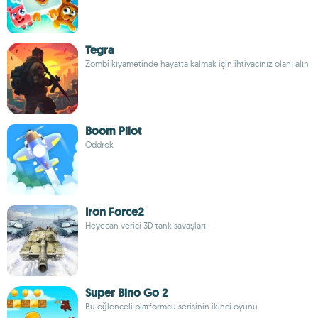
Tegra
Zombi kıyametinde hayatta kalmak için ihtiyacınız olanı alın
Boom Pilot
Oddrok
Iron Force2
Heyecan verici 3D tank savaşları
Super Bino Go 2
Bu eğlenceli platformcu serisinin ikinci oyunu