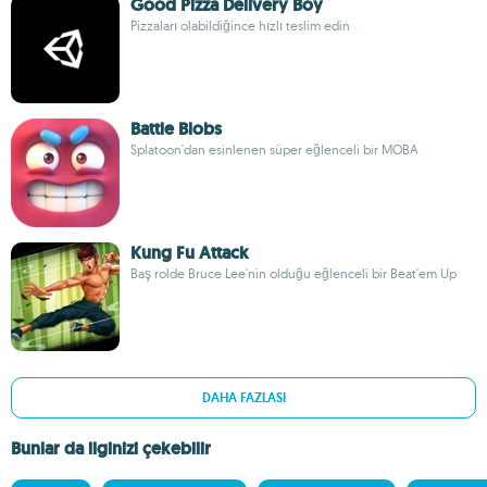
Good Pizza Delivery Boy
Pizzaları olabildiğince hızlı teslim edin
Battle Blobs
Splatoon'dan esinlenen süper eğlenceli bir MOBA
Kung Fu Attack
Baş rolde Bruce Lee'nin olduğu eğlenceli bir Beat'em Up
DAHA FAZLASI
Bunlar da ilginizi çekebilir