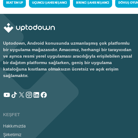
BEAT 'EM UP
ÜÇÜNCÜ ŞAHIS NIŞANCI
BIRINCI ŞAHIS NIŞANCI
DÖVÜŞ OYUN
Uptodown, Android konusunda uzmanlaşmış çok platformlu
bir uygulama mağazasıdır. Amacımız, herhangi bir tarayıcıdan
ve ayrıca resmi yerel uygulaması aracılığıyla erişilebilen yasal
bir dağıtım platformu sağlarken, geniş bir uygulama
kataloğuna kısıtlama olmaksızın ücretsiz ve açık erişim
sağlamaktır.
KEŞFET
Hakkımızda
Şirketimiz