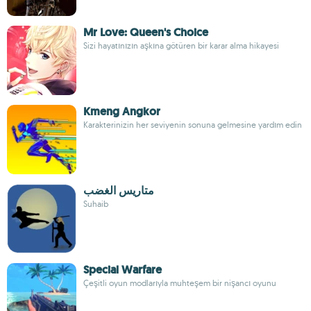
Mr Love: Queen's Choice
Sizi hayatınızın aşkına götüren bir karar alma hikayesi
Kmeng Angkor
Karakterinizin her seviyenin sonuna gelmesine yardım edin
متاريس الغضب
Suhaib
Special Warfare
Çeşitli oyun modlarıyla muhteşem bir nişancı oyunu