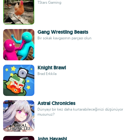
TStars Gaming
Gang Wrestling Beasts
Bir sokak kavgasının parçası olun
Knight Brawl
Brad Erkkila
Astral Chronicles
Dünyayı bir kez daha kurtarabileceğinizi düşünüyor
musunuz?
John Hayashi