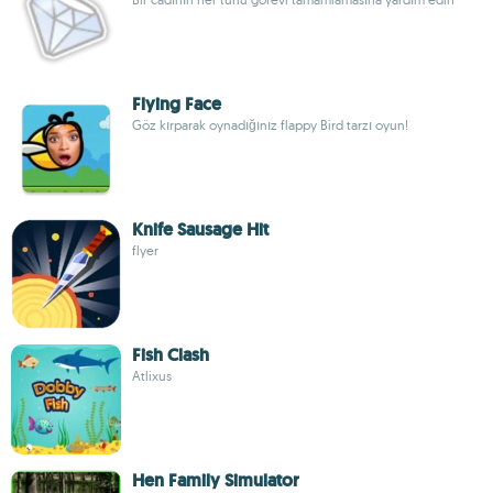
Flying Face
Göz kırparak oynadığınız flappy Bird tarzı oyun!
Knife Sausage Hit
flyer
Fish Clash
Atlixus
Hen Family Simulator