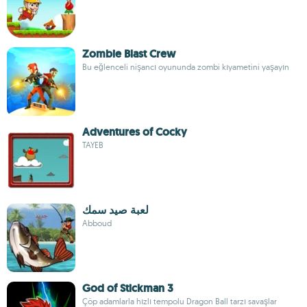
Zombie Blast Crew
Bu eğlenceli nişancı oyununda zombi kıyametini yaşayın
Adventures of Cocky
TAYEB
لعبة صيد سمك
Abboud
God of Stickman 3
Çöp adamlarla hızlı tempolu Dragon Ball tarzı savaşlar