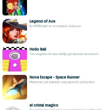
Legend of Ace
Bu MOBA'daki en iyi stratejiyi oluşturun
Hollo Ball
Tüm engelleri bir kara deliğe göndererek temizleyin!
Nova Escape - Space Runner
Meteorları yok ederken uzay geminizi yönlendirin
el cristal magico
Bir cadının her türlü görevi tamamlamasına yardım edin