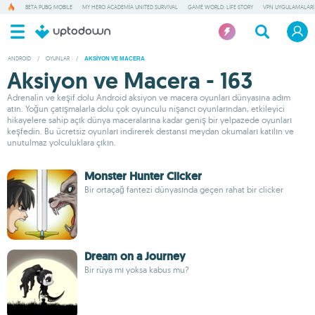
BETA PUBG MOBILE
MY HERO ACADEMIA UNITED SURVIVAL
GAME WORLD: LIFE STORY
VPN UYGULAMALARI
ANDROID
/
OYUNLAR
/
AKSIYON VE MACERA
Aksiyon ve Macera - 163
Adrenalin ve keşif dolu Android aksiyon ve macera oyunları dünyasına adım
atın. Yoğun çatışmalarla dolu çok oyunculu nişancı oyunlarından, etkileyici
hikayelere sahip açık dünya maceralarına kadar geniş bir yelpazede oyunları
keşfedin. Bu ücretsiz oyunları indirerek destansı meydan okumaları katılın ve
unutulmaz yolculuklara çıkın.
Monster Hunter Clicker
Bir ortaçağ fantezi dünyasında geçen rahat bir clicker
Dream on a Journey
Bir rüya mı yoksa kabus mu?