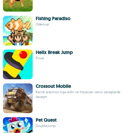
Fishing Paradiso
Odencat
Helix Break Jump
Prival
Crossout Mobile
Kendi aracınızı inşa edin ve heyecan verici savaşlarda
savaşın
Pet Quest
DoubleJump