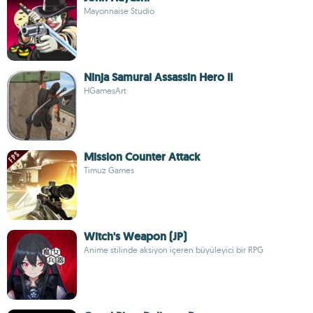
Mayonnaise Studio
Ninja Samurai Assassin Hero II
HGamesArt
Mission Counter Attack
Timuz Games
Witch's Weapon (JP)
Anime stilinde aksiyon içeren büyüleyici bir RPG