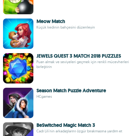
Meow Match
Küçük kedinin bahçesini düzenleyin
JEWELS QUEST 3 MATCH 2018 PUZZLES
Puan almak ve seviyeleri geçmek için renkli mücevherleri
birleştirin
Season Match Puzzle Adventure
HCgames
BeSwitched Magic Match 3
Cadı Lili'nin arkadaşlarını özgür bırakmasına yardım et