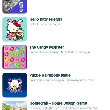
Hello Kitty Friends
Hello Kitty ile bir maç-3
The Candy Monster
Bu match 3 ile canavarınızı şekerlerle besleyin
Puzzle & Dragons Battle
Bu savaş ve bulmaca oyununda rakiplerinizi yenin
Homecraft - Home Design Game
Fayansları eşleştirin ve hayalinizdeki evi dekore edin!