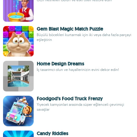
Gem Blast Magic Match Puzzle
Büyülü böcekleri kurtarmak için iki veya daha fazla parçayı
eşleştirin
Home Design Dreams
İç tasarımcı olun ve hayallerinizin evini dekor edin!
Foodgod's Food Truck Frenzy
Yiyecek kamyonları arasında süper eğlenceli çevrimiçi
savaşlar
Candy Riddles