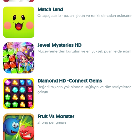
Match Land
Ortaçağa ait bir pazarı işletin ve renkli elmasları eşleştirin
Jewel Mysteries HD
Mücevherlerden kurtulun ve en yüksek puanı elde edin!
Diamond HD -Connect Gems
Değerli taşların yok olmasını sağlayın ve tüm seviyelerde
çalışın
Fruit Vs Monster
zhong pengmian