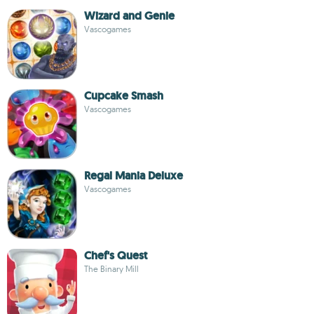
Wizard and Genie
Vascogames
Cupcake Smash
Vascogames
Regal Mania Deluxe
Vascogames
Chef's Quest
The Binary Mill