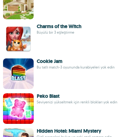
Charms of the Witch
Büyülü bir 3 eşleştirme
Cookie Jam
Bu tatlı match-3 oyununda kurabiyeleri yok edin
Peko Blast
Seviyenizi yükseltmek için renkli blokları yok edin
Hidden Hotel: Miami Mystery
Gizli nesneleri bulun ve eski oteli restore edin