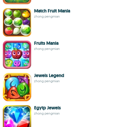
Match Fruit Mania
zhong pengmian
Fruits Mania
zhong pengmian
Jewels Legend
zhong pengmian
Egytp Jewels
zhong pengmian