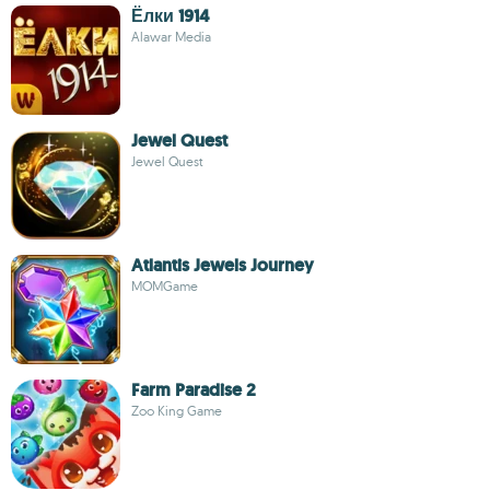
Ёлки 1914
Alawar Media
Jewel Quest
Jewel Quest
Atlantis Jewels Journey
MOMGame
Farm Paradise 2
Zoo King Game