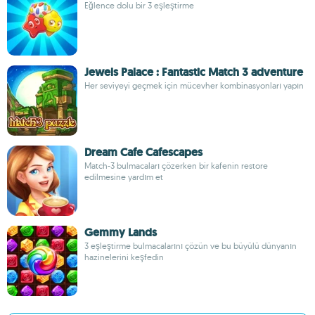
Eğlence dolu bir 3 eşleştirme
Jewels Palace : Fantastic Match 3 adventure
Her seviyeyi geçmek için mücevher kombinasyonları yapın
Dream Cafe Cafescapes
Match-3 bulmacaları çözerken bir kafenin restore
edilmesine yardım et
Gemmy Lands
3 eşleştirme bulmacalarını çözün ve bu büyülü dünyanın
hazinelerini keşfedin