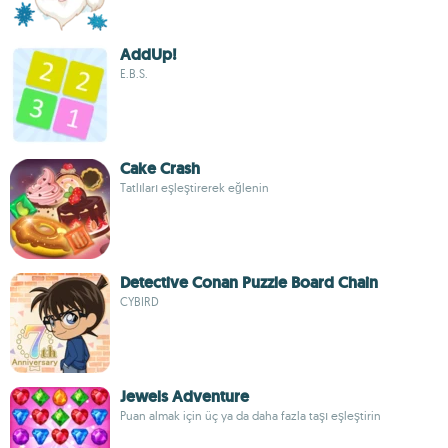
AddUp!
E.B.S.
Cake Crash
Tatlıları eşleştirerek eğlenin
Detective Conan Puzzle Board Chain
CYBIRD
Jewels Adventure
Puan almak için üç ya da daha fazla taşı eşleştirin