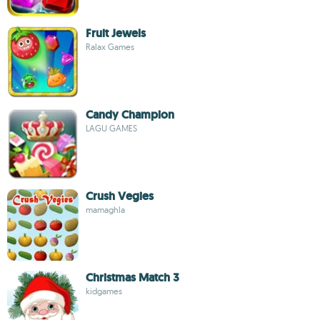
Fruit Jewels
Ralax Games
Candy Champion
LAGU GAMES
Crush Vegies
mamaghla
Christmas Match 3
kidgames