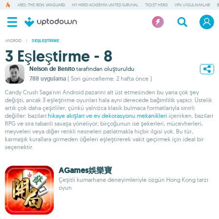
ARES: THE IRON VANGUARD
MY HERO ACADEMIA UNITED SURVIVAL
TICKET HERO
VPN UYGULAMALARI
ANDROID
/
3 EŞLEŞTIRME
3 Eşleştirme - 8
Nelson de Benito
tarafından oluşturuldu
788 uygulama
( Son güncelleme: 2 hafta önce )
Candy Crush Saga'nın Android pazarını alt üst etmesinden bu yana çok şey
değişti, ancak 3 eşleştirme oyunları hala aynı derecede bağımlılık yapıcı. Üstelik
artık çok daha çeşitliler; çünkü yalnızca klasik bulmaca formatlarıyla sınırlı
değiller: bazıları
hikaye akışları ve ev dekorasyonu mekanikleri
içerirken, bazıları
RPG ve sıra tabanlı savaşa yöneliyor; birçoğunun ise şekerleri, mücevherleri,
meyveleri veya diğer renkli nesneleri patlatmakla hiçbir ilgisi yok. Bu tür,
karmaşık kurallara girmeden öğeleri eşleştirerek vakit geçirmek için ideal bir
seçenektir.
AGames娛樂寶
Çeşitli kumarhane deneyimleriyle özgün Hong Kong tarzı
oyun