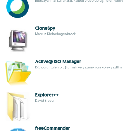
Bilgisayarınızı kullanarak kaliteli video görüşmeleri yapın
CloneSpy
Marcus Kleinehagenbrock
Active@ ISO Manager
ISO görüntüleri oluşturmak ve yazmak için kolay yazılım
Explorer++
David Erceg
freeCommander