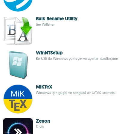
Bulk Rename Utility
Jim Willsher
WinNTSetup
Bir USB ile Windows yükleyin ve ayarları özelleştirin
MiKTeX
Windows için güçlü ve sezgisel bir LaTeX istemcisi
Zenon
Silvix