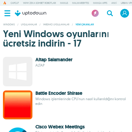
CAPCUT
YAPAY ZEKA SOHBET ROBOTLARI
MANUS
MALWAREBYTES
MANGA APPS
ANKI
URBAN VP
WINDOWS
/
UYGULAMALAR
/
YARDIMCI UYGULAMALAR
/
YENI ÇIKANLAR
Yeni Windows oyunlarını
ücretsiz indirin - 17
Altap Salamander
ALTAP
Battle Encoder Shirase
Windows işlemlerinde CPU'nun nasıl kullanıldığını kontrol
edin
Cisco Webex Meetings