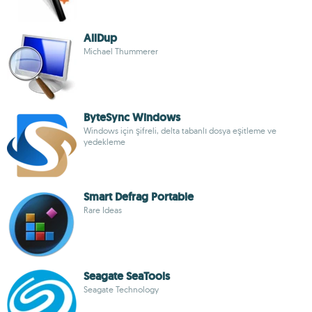
AllDup
Michael Thummerer
ByteSync Windows
Windows için şifreli, delta tabanlı dosya eşitleme ve
yedekleme
Smart Defrag Portable
Rare Ideas
Seagate SeaTools
Seagate Technology