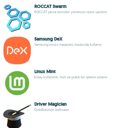
ROCCAT Swarm
ROCCAT çevre birimleri yöneticisi resmi yazılımı
Samsung DeX
Samsung'unuzu masaüstü modunda kullanın
Linux Mint
Kolay kullanımlı, hızlı ve pratik bir işletim sistemi
Driver Magician
GoldSolution Software