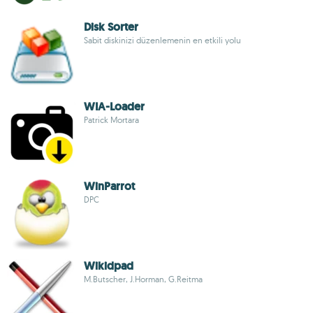
Disk Sorter
Sabit diskinizi düzenlemenin en etkili yolu
WIA-Loader
Patrick Mortara
WinParrot
DPC
Wikidpad
M.Butscher, J.Horman, G.Reitma