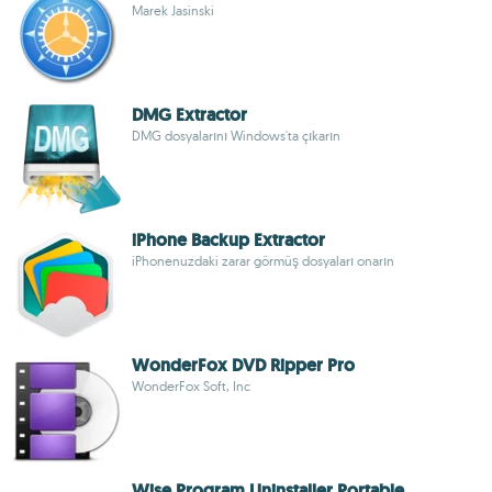
Marek Jasinski
DMG Extractor
DMG dosyalarını Windows'ta çıkarın
iPhone Backup Extractor
iPhonenuzdaki zarar görmüş dosyaları onarın
WonderFox DVD Ripper Pro
WonderFox Soft, Inc
Wise Program Uninstaller Portable