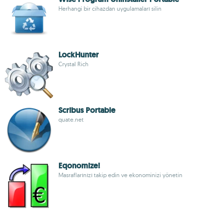
Herhangi bir cihazdan uygulamaları silin
LockHunter
Crystal Rich
Scribus Portable
quate.net
Eqonomize!
Masraflarınızı takip edin ve ekonominizi yönetin