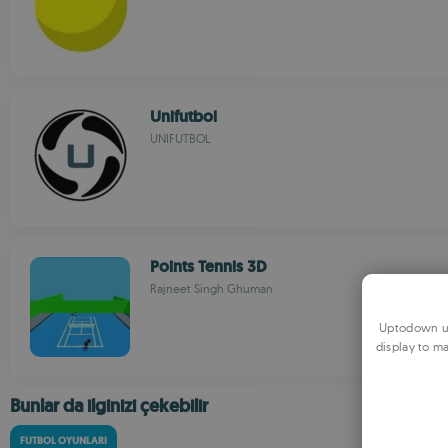
Unifutbol
UNIFUTBOL
Points Tennis 3D
Rajneet Singh Ghuman
Uptodown us
display to ma
Bunlar da ilginizi çekebilir
FUTBOL OYUNLARI