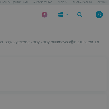
ÖRÜNTÜ OLUŞTURUCULARI
ANDROID STUDIO
SPOTIFY
FILIGRAN YAZILIMI
CRYSTALDI
unlar başka yerlerde kolay kolay bulamayacağınız türlerdir. En