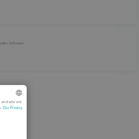
edev Software
t and ads we
s.
Our Privacy
NGLISH
RENCH
ERMAN