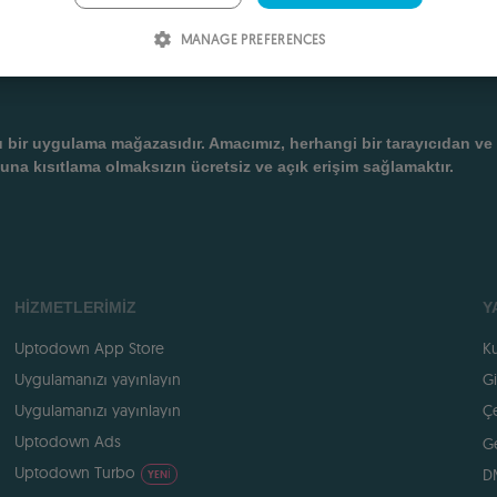
P
MANAGE PREFERENCES
I
S
R
 uygulama mağazasıdır. Amacımız, herhangi bir tarayıcıdan ve ayr
una kısıtlama olmaksızın ücretsiz ve açık erişim sağlamaktır.
HIZMETLERIMIZ
Y
Uptodown App Store
Ku
Uygulamanızı yayınlayın
Gi
Uygulamanızı yayınlayın
Çe
Uptodown Ads
Ge
Uptodown Turbo
D
YENI