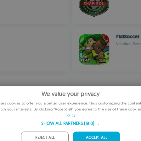
FlatSoccer
Vanelton Gam
We value your privacy
es cookies to offer you a better user experience, thus customizing the conten
tch your interests. By clicking “Accept all” you agree to the use of these cookie
E
Policy
F
SHOW ALL PARTNERS
(1910) →
G
REJECT ALL
ACCEPT ALL