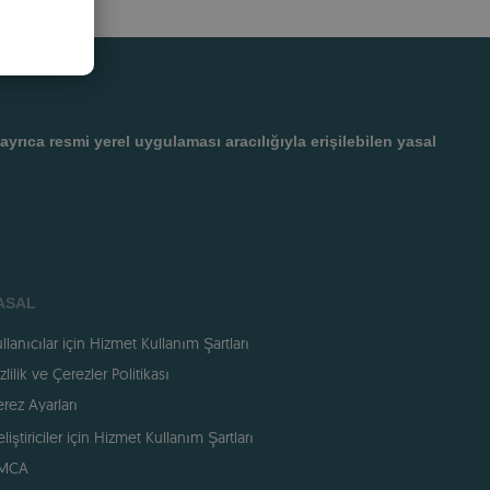
ORTUGUESE
TALIAN
PANISH
OMANIAN
ıca resmi yerel uygulaması aracılığıyla erişilebilen yasal
ASAL
llanıcılar için Hizmet Kullanım Şartları
zlilik ve Çerezler Politikası
rez Ayarları
liştiriciler için Hizmet Kullanım Şartları
MCA