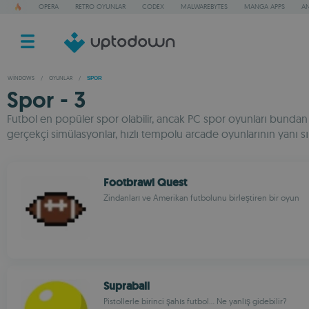
OPERA
RETRO OYUNLAR
CODEX
MALWAREBYTES
MANGA APPS
AN
WINDOWS
/
OYUNLAR
/
SPOR
Spor - 3
Futbol en popüler spor olabilir, ancak PC spor oyunları bundan ço
gerçekçi simülasyonlar, hızlı tempolu arcade oyunlarının yanı sıra
Footbrawl Quest
Zindanları ve Amerikan futbolunu birleştiren bir oyun
Supraball
Pistollerle birinci şahıs futbol... Ne yanlış gidebilir?