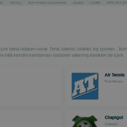
KI
PROTEUS
AÇIK KAYNAKLI UYGULAMALAR
OLLAMA
CALIBRE
YAPAY ZEKA G
k daha fazlasını sunar. Tenis, bilardo, bisiklet, kış sporları... B
 hâlâ kendini kanıtlamayı sürdüren yıllanmış klasikleri de içerir.
Air Tennis
Pixel Barons
Chapigol
chapigol