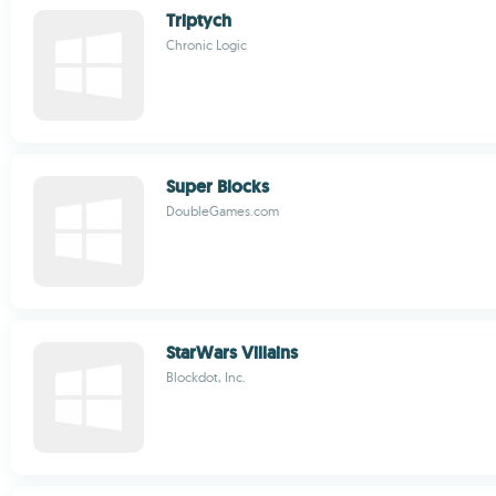
Triptych
Chronic Logic
Super Blocks
DoubleGames.com
StarWars Villains
Blockdot, Inc.