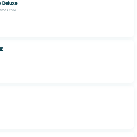
o Deluxe
ames.com
ME