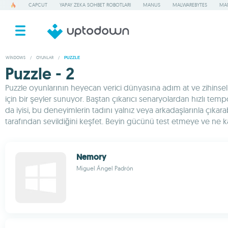
CAPCUT
YAPAY ZEKA SOHBET ROBOTLARI
MANUS
MALWAREBYTES
MA
WINDOWS
/
OYUNLAR
/
PUZZLE
Puzzle - 2
Puzzle oyunlarının heyecan verici dünyasına adım at ve zihinse
için bir şeyler sunuyor. Baştan çıkarıcı senaryolardan hızlı te
da iyisi, bu deneyimlerin tadını yalnız veya arkadaşlarınla çı
tarafından sevildiğini keşfet. Beyin gücünü test etmeye ve ne k
Nemory
Miguel Ángel Padrón