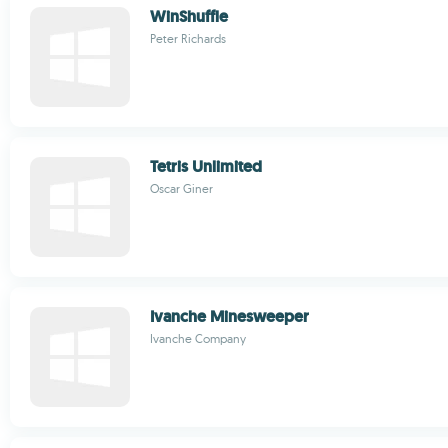
WinShuffle
Peter Richards
Tetris Unlimited
Oscar Giner
Ivanche Minesweeper
Ivanche Company