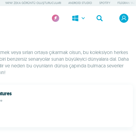
YAPAY ZEKA GÖRÜNTÜ OLUŞTURUCULARI
ANDROID STUDIO
SPOTIFY
FILIGRAN YAZI
zmek veya sırları ortaya çıkarmak olsun, bu koleksiyon herkes
biri benzersiz senaryolar sunan büyüleyici dünyalara dal. Daha
indir ve neden bu oyunların dünya çapında bulmaca severler
ın!
tures
re