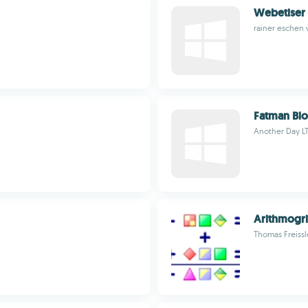
Webetiser
rainer eschen
Fatman Blo
Another Day L
Arithmogr
Thomas Freissl