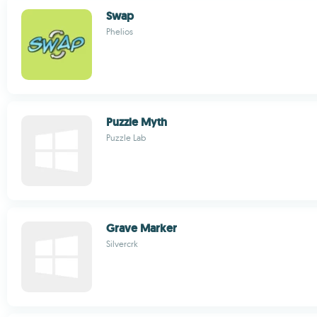
Swap
Phelios
Puzzle Myth
Puzzle Lab
Grave Marker
Silvercrk