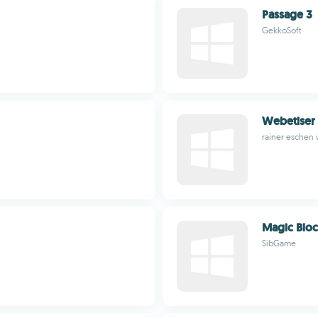
Passage 3
GekkoSoft
Webetiser 
rainer eschen
Magic Blo
SibGame