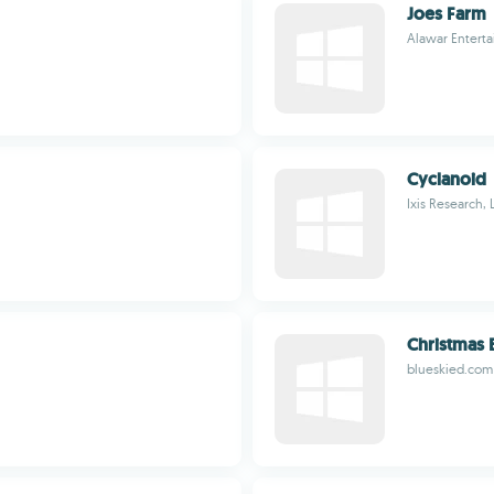
Joes Farm
Alawar Entert
Cyclanoid
Ixis Research, 
Christmas
blueskied.com