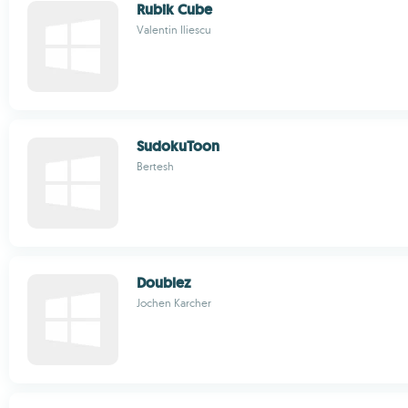
Rubik Cube
Valentin Iliescu
SudokuToon
Bertesh
Doublez
Jochen Karcher