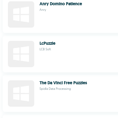
Anry Domino Patience
Anry
LcPuzzle
LCB Soft
The Da Vinci Free Puzzles
Spidla Data Processing