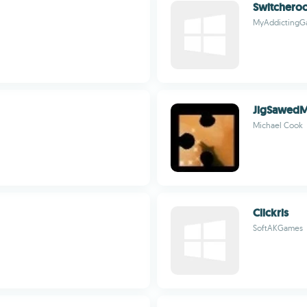
Switchero
MyAddictingG
JigSawed
Michael Cook
Clickris
SoftAKGames