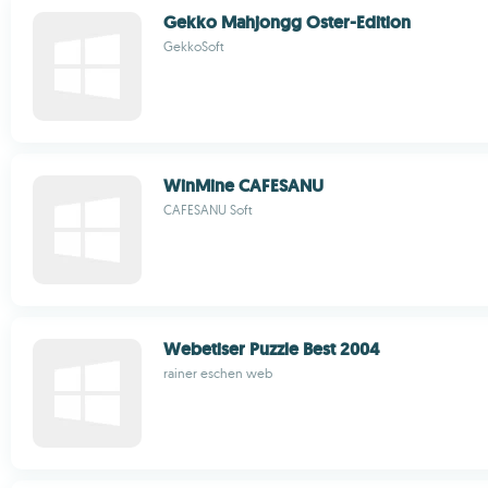
Gekko Mahjongg Oster-Edition
GekkoSoft
WinMine CAFESANU
CAFESANU Soft
Webetiser Puzzle Best 2004
rainer eschen web