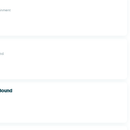
ainment
Ltd.
 Bound