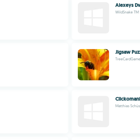
Alexeys D
WildSnake TM 
Jigsaw Puzz
TreeCardGam
Clickoman
Matthias Schüs