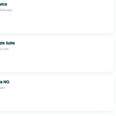
wice
Software
le Suite
es.com
ia NG
sler