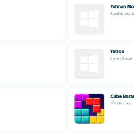
Fatman Bl
Another Day L
Tetron
Bynary Space
Cube Bust
Miniclip.com