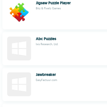
Jigsaw Puzzle Player
Bitz & Pixelz Games
Abc Puzzles
Ixis Research, Ltd.
Jawbreaker
EasyFactuur.com