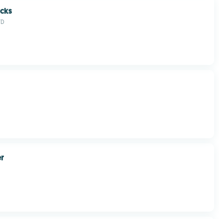
ocks
TD
er