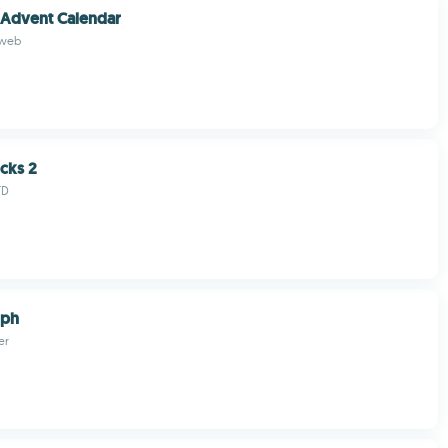
 Advent Calendar
 web
cks 2
TD
iph
er