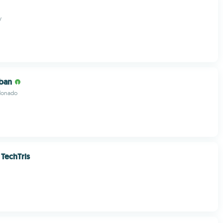
y
ban
donado
 TechTris