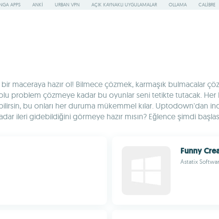
NGA APPS
ANKI
URBAN VPN
AÇIK KAYNAKLI UYGULAMALAR
OLLAMA
CALIBRE
l bir maceraya hazır ol! Bilmece çözmek, karmaşık bulmacalar çö
mpolu problem çözmeye kadar bu oyunlar seni tetikte tutacak. Her 
karabilirsin, bu onları her duruma mükemmel kılar. Uptodown'dan 
adar ileri gidebildiğini görmeye hazır mısın? Eğlence şimdi başlas
Funny Crea
Astatix Softwa