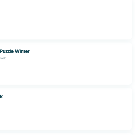
Puzzle Winter
 web
ck