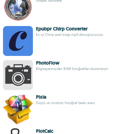
Simple Software
Epubpr Chirp Converter
En iyi Chirp sesli kitap mp3 dönüştürücüsü
PhotoFlow
Bilgisayarınızdan RAW fotoğrafları düzenleyin
Pixia
Güçlü ve ücretsiz fotoğraf baskı aracı
PlotCalc