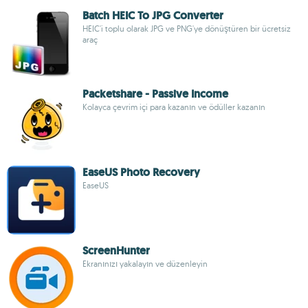
Batch HEIC To JPG Converter
HEIC'i toplu olarak JPG ve PNG'ye dönüştüren bir ücretsiz
araç
Packetshare - Passive Income
Kolayca çevrim içi para kazanın ve ödüller kazanın
EaseUS Photo Recovery
EaseUS
ScreenHunter
Ekranınızı yakalayın ve düzenleyin