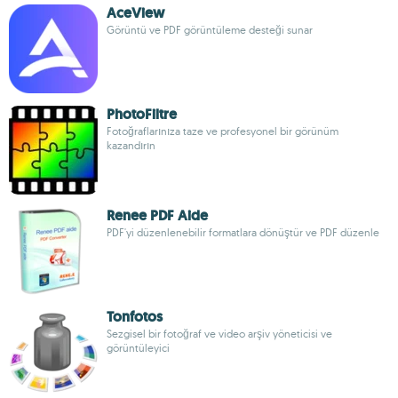
AceView
Görüntü ve PDF görüntüleme desteği sunar
PhotoFiltre
Fotoğraflarınıza taze ve profesyonel bir görünüm
kazandırın
Renee PDF Aide
PDF'yi düzenlenebilir formatlara dönüştür ve PDF düzenle
Tonfotos
Sezgisel bir fotoğraf ve video arşiv yöneticisi ve
görüntüleyici