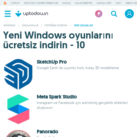
CAPCUT
YAPAY ZEKA SOHBET ROBOTLARI
MANUS
MALWAREBYTES
MANGA APPS
ANKI
URBAN VP
WINDOWS
/
UYGULAMALAR
/
FOTOĞRAF & DIZAYN
/
YENI ÇIKANLAR
Yeni Windows oyunlarını
ücretsiz indirin - 10
SketchUp Pro
Google Earth ile uyumlu hızlı, kolay 3D modelleme
Meta Spark Studio
Instagram ve Facebook için arttırılmış gerçeklik efektleri
oluşturun
Panorado