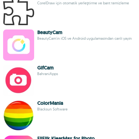
CorelDraw için otomatik yerleştirme ve bant temizleme
BeautyCam
BeautyCam'in iOS ve Android uygulamasından canlı yayın
GifCam
BahraniApps
ColorMania
Blacksun Software
FliFlik KlearMax for Photo