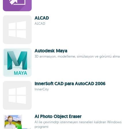
ALCAD
ALCAD
Autodesk Maya
3D animasyon, modelleme, simülasyon ve görüntü alma
InnerSoft CAD para AutoCAD 2006
InnerCity
AI Photo Object Eraser
AI ile çevrimdışı istenmeyen nesneleri kaldıran Windows
programı