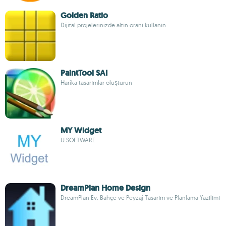
Golden Ratio
Dijital projelerinizde altın oranı kullanın
PaintTool SAI
Harika tasarımlar oluşturun
MY Widget
U SOFTWARE
DreamPlan Home Design
DreamPlan Ev, Bahçe ve Peyzaj Tasarım ve Planlama Yazılımı