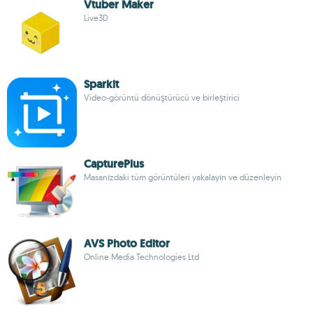
Vtuber Maker
Live3D
Sparkit
Video-görüntü dönüştürücü ve birleştirici
CapturePlus
Masanızdaki tüm görüntüleri yakalayın ve düzenleyin
AVS Photo Editor
Online Media Technologies Ltd