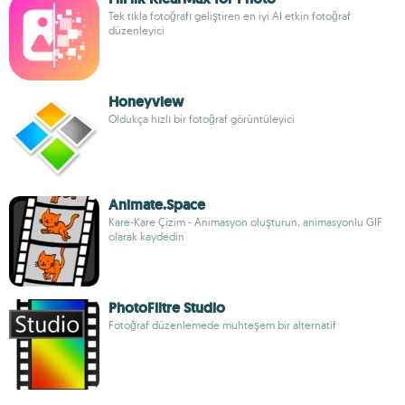
Tek tıkla fotoğrafı geliştiren en iyi AI etkin fotoğraf
düzenleyici
Honeyview
Oldukça hızlı bir fotoğraf görüntüleyici
Animate.Space
Kare-Kare Çizim - Animasyon oluşturun, animasyonlu GIF
olarak kaydedin
PhotoFiltre Studio
Fotoğraf düzenlemede muhteşem bir alternatif