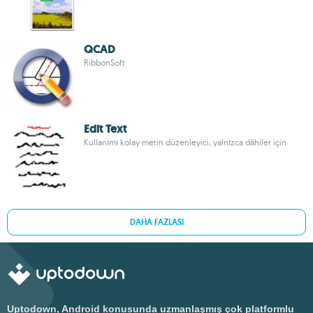
QCAD
RibbonSoft
Edit Text
Kullanımı kolay metin düzenleyici, yalnızca dâhiler için
DAHA FAZLASI
Uptodown, Android konusunda uzmanlaşmış çok platformlu