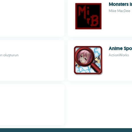
Monsters i
Mike MacDee
Anime Spot
rı oluşturun
ActionWorks