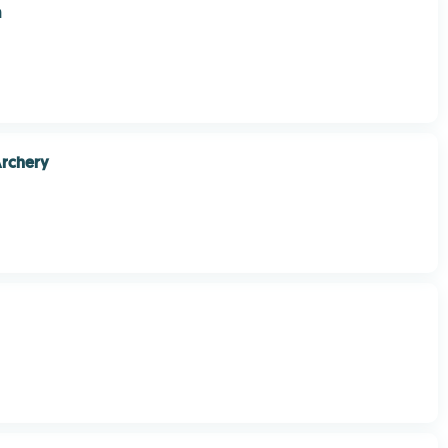
a
Archery