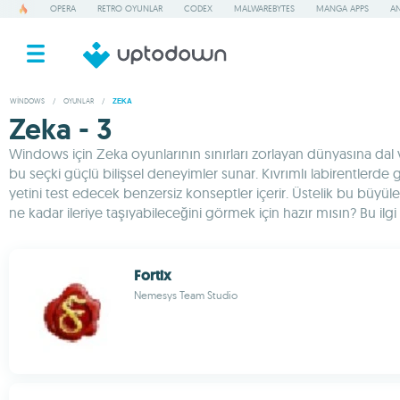
OPERA
RETRO OYUNLAR
CODEX
MALWAREBYTES
MANGA APPS
AN
WINDOWS
/
OYUNLAR
/
ZEKA
Zeka - 3
Windows için Zeka oyunlarının sınırları zorlayan dünyasına dal 
bu seçki güçlü bilişsel deneyimler sunar. Kıvrımlı labirentlerde
yetini test edecek benzersiz konseptler içerir. Üstelik bu büyül
ne kadar ileriye taşıyabileceğini görmek için hazır mısın? Bu ilg
Fortix
Nemesys Team Studio