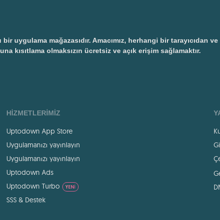
 uygulama mağazasıdır. Amacımız, herhangi bir tarayıcıdan ve ayr
una kısıtlama olmaksızın ücretsiz ve açık erişim sağlamaktır.
HIZMETLERIMIZ
Y
Uptodown App Store
Ku
Uygulamanızı yayınlayın
Gi
Uygulamanızı yayınlayın
Çe
Uptodown Ads
Ge
Uptodown Turbo
D
YENI
SSS & Destek