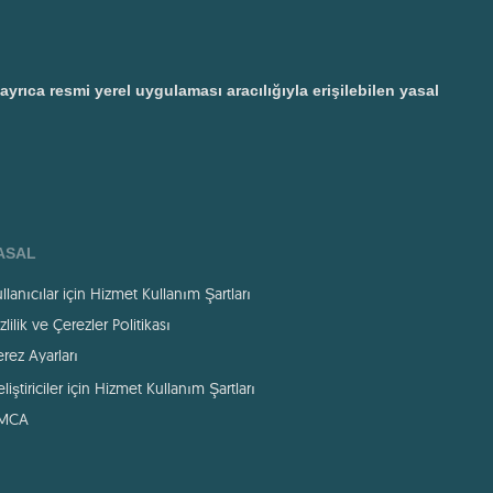
ıca resmi yerel uygulaması aracılığıyla erişilebilen yasal
ASAL
llanıcılar için Hizmet Kullanım Şartları
zlilik ve Çerezler Politikası
rez Ayarları
liştiriciler için Hizmet Kullanım Şartları
MCA