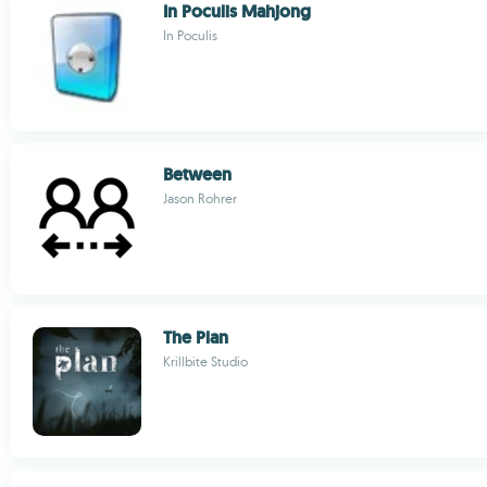
In Poculis Mahjong
In Poculis
Between
Jason Rohrer
The Plan
Krillbite Studio