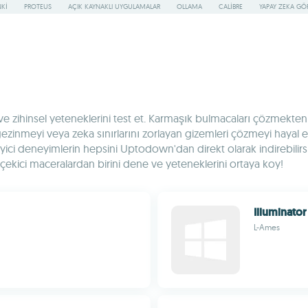
KI
PROTEUS
AÇIK KAYNAKLI UYGULAMALAR
OLLAMA
CALIBRE
YAPAY ZEKA G
ve zihinsel yeteneklerini test et. Karmaşık bulmacaları çözmekte
 gezinmeyi veya zeka sınırlarını zorlayan gizemleri çözmeyi hayal
eyici deneyimlerin hepsini Uptodown'dan direkt olarak indirebilirs
i çekici maceralardan birini dene ve yeteneklerini ortaya koy!
Illuminator
L-Ames