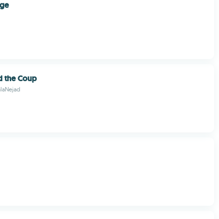
age
d the Coup
alaNejad