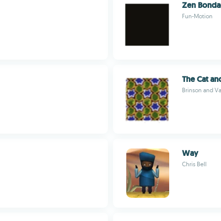
Zen Bond
Fun-Motion
The Cat an
Brinson and V
Way
Chris Bell