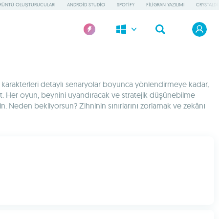
ÖRÜNTÜ OLUŞTURUCULARI
ANDROID STUDIO
SPOTIFY
FILIGRAN YAZILIMI
CRYSTALDI
n karakterleri detaylı senaryolar boyunca yönlendirmeye kadar,
 et. Her oyun, beynini uyandıracak ve stratejik düşünebilme
in. Neden bekliyorsun? Zihninin sınırlarını zorlamak ve zekânı