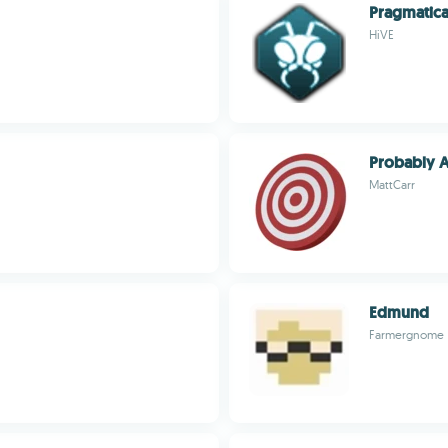
Pragmatic
HiVE
Probably 
MattCarr
Edmund
Farmergnome