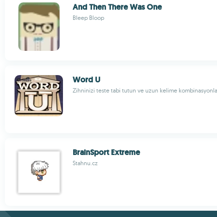
And Then There Was One
Bleep Bloop
Word U
Zihninizi teste tabi tutun ve uzun kelime kombinasyonla
BrainSport Extreme
Stahnu.cz