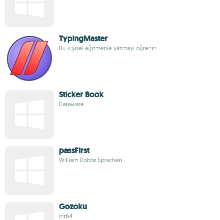
TypingMaster
Bu kişisel eğitmenle yazmayı öğrenin
Sticker Book
Dataware
passFirst
William Dobbs Sprachen
Gozoku
int64