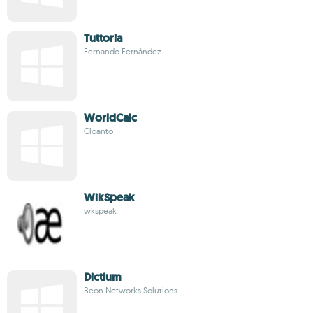
Tuttoria
Fernando Fernández
WorldCalc
Cloanto
WikSpeak
wkspeak
Dictium
Beon Networks Solutions