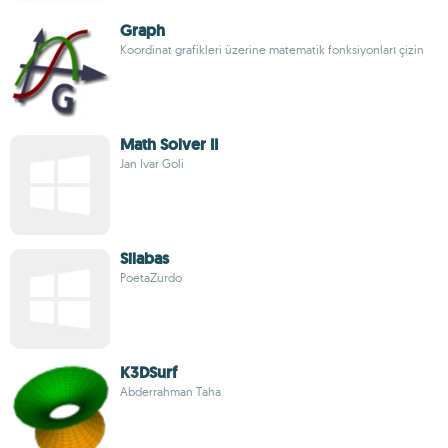
Graph
Koordinat grafikleri üzerine matematik fonksiyonları çizin
Math Solver II
Jan Ivar Goli
Silabas
PoetaZurdo
K3DSurf
Abderrahman Taha