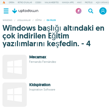
OPERA
RETRO OYUNLAR
CODEX
MALWAREBYTES
MANGA APPS
ANKI
PROTEUS
AÇIK KAYNAKL
WINDOWS
/
UYGULAMALAR
/
EĞITIM
/
EN IYILER
Windows başlığı altındaki en
çok indirilen Eğitim
yazılımlarını keşfedin. - 4
Mecamax
Fernando Fernández
Kidspiration
Inspiration Software