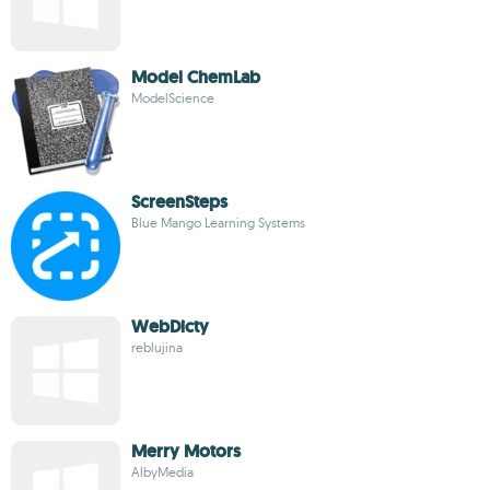
Model ChemLab
ModelScience
ScreenSteps
Blue Mango Learning Systems
WebDicty
reblujina
Merry Motors
AlbyMedia