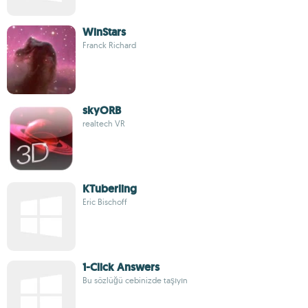
WinStars
Franck Richard
skyORB
realtech VR
KTuberling
Eric Bischoff
1-Click Answers
Bu sözlüğü cebinizde taşıyın