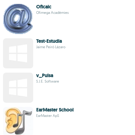
Oficalc
Ofimega Acadèmies
Test-Estudia
Jaime Peiró Lázaro
v_Pulsa
S.J.E. Software
EarMaster School
EarMaster ApS