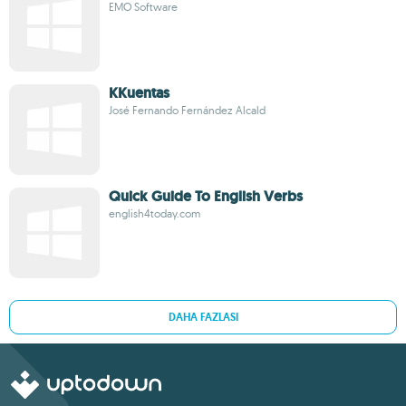
EMO Software
KKuentas
José Fernando Fernández Alcald
Quick Guide To English Verbs
english4today.com
DAHA FAZLASI