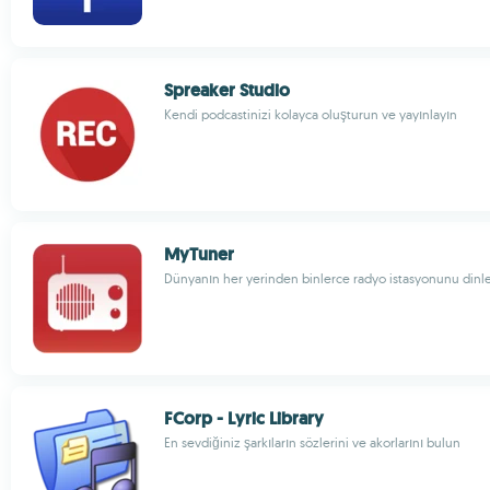
Spreaker Studio
Kendi podcastinizi kolayca oluşturun ve yayınlayın
MyTuner
Dünyanın her yerinden binlerce radyo istasyonunu dinl
FCorp - Lyric Library
En sevdiğiniz şarkıların sözlerini ve akorlarını bulun