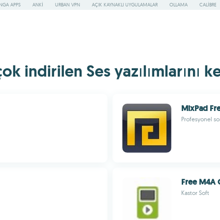
NGA APPS
ANKI
URBAN VPN
AÇIK KAYNAKLI UYGULAMALAR
OLLAMA
CALIBRE
k indirilen Ses yazılımlarını ke
MixPad Fre
Profesyonel so
Free M4A 
Kastor Soft