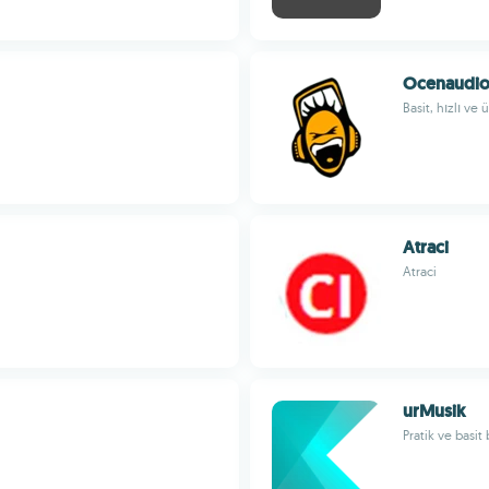
Ocenaudi
Basit, hızlı ve
Atraci
Atraci
urMusik
Pratik ve basit 