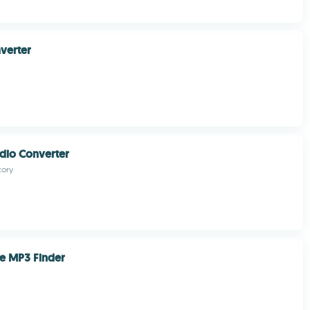
verter
dio Converter
tory
te MP3 Finder