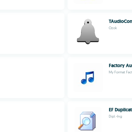
TAudioCon
Ozok
Factory Au
My Format Fac
EF Duplica
Dipl.-Ing