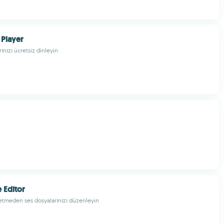
 Player
rınızı ücretsiz dinleyin
 Editor
betmeden ses dosyalarınızı düzenleyin