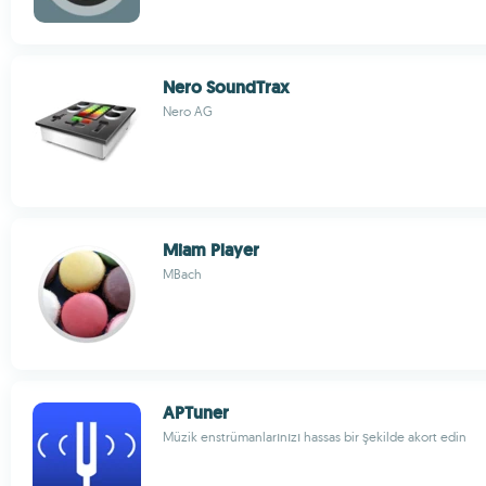
Nero SoundTrax
Nero AG
Miam Player
MBach
APTuner
Müzik enstrümanlarınızı hassas bir şekilde akort edin