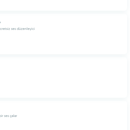
o
 ücretsiz ses düzenleyici
bir ses çalar