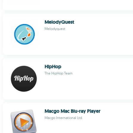
MelodyQuest
Melodyquest
HipHop
The HipHop Team
Macgo Mac Blu-ray Player
Macgo International Ltd.