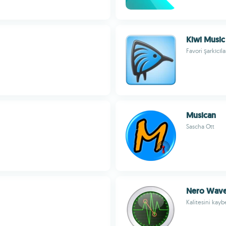
Kiwi Music
Favori şarkıcıla
Musican
Sascha Ott
Nero Wave
Kalitesini kay