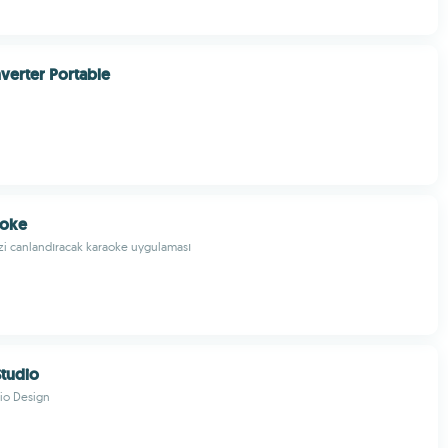
erter Portable
aoke
izi canlandıracak karaoke uygulaması
Studio
io Design