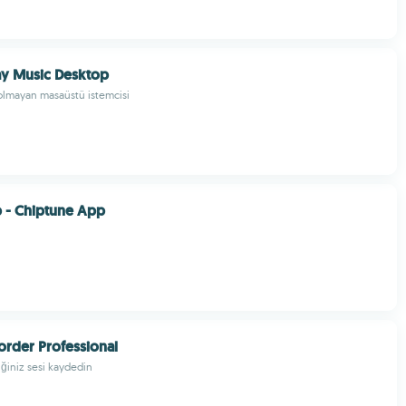
ay Music Desktop
 olmayan masaüstü istemcisi
- Chiptune App
rder Professional
iğiniz sesi kaydedin