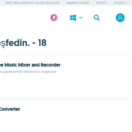
YAPAY ZEKA GÖRÜNTÜ OLUŞTURUCULARI
ANDROID STUDIO
SPOTIFY
FILIGRAN YAZI
şfedin. - 18
e Music Mixer and Recorder
nuçlarla kendi mikslerinizi oluşturun
Converter