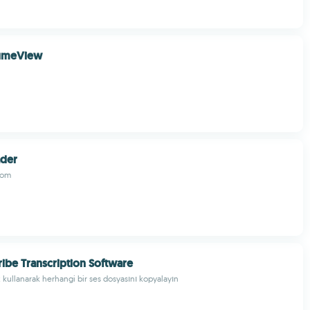
umeView
ader
com
ribe Transcription Software
z kullanarak herhangi bir ses dosyasını kopyalayın