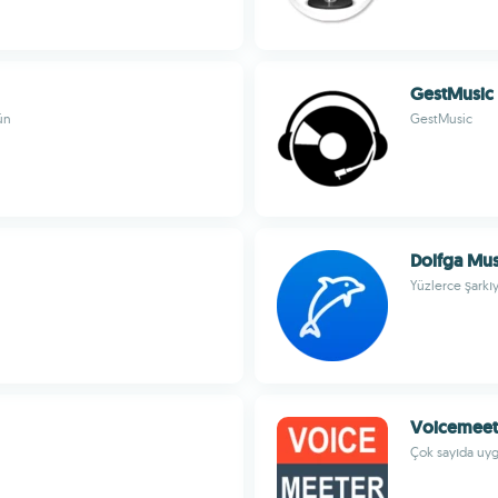
GestMusic
ün
GestMusic
Dolfga Mus
Yüzlerce şarkıy
Voicemeet
Çok sayıda uyg