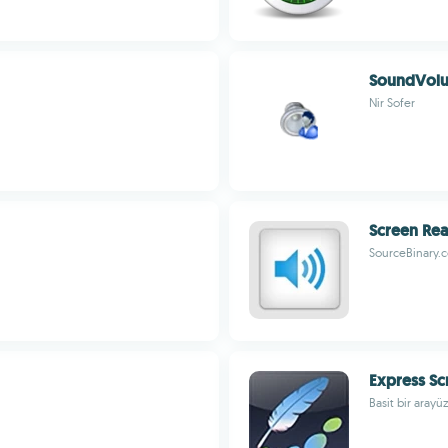
SoundVol
Nir Sofer
Screen Re
SourceBinary.
Express Sc
Basit bir arayü