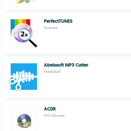
PerfectTUNES
Illustrate
Abelssoft MP3 Cutter
AbbelsSoft
ACDR
FMJ Software