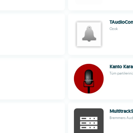
TAudioConv
Ozok
Kanto Kar
Tüm partilerin
Multitrack
Bremmers Aud