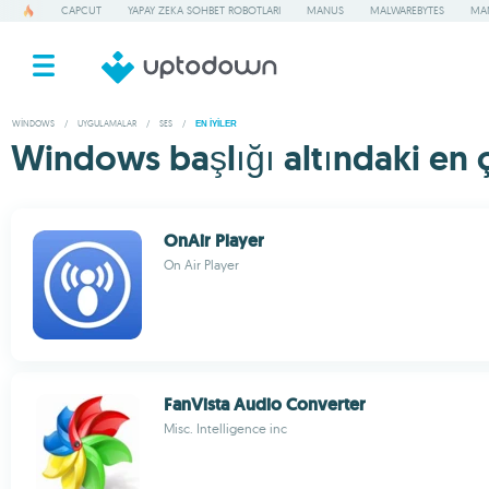
CAPCUT
YAPAY ZEKA SOHBET ROBOTLARI
MANUS
MALWAREBYTES
MA
WINDOWS
/
UYGULAMALAR
/
SES
/
EN IYILER
Windows başlığı altındaki en ço
OnAir Player
On Air Player
FanVista Audio Converter
Misc. Intelligence inc