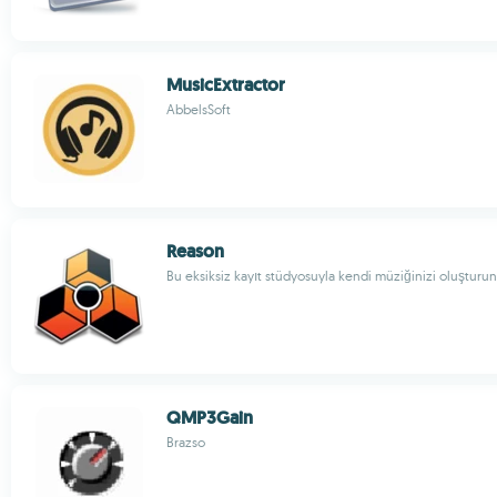
MusicExtractor
AbbelsSoft
Reason
Bu eksiksiz kayıt stüdyosuyla kendi müziğinizi oluşturun
QMP3Gain
Brazso