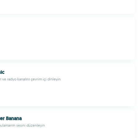
ic
ı ve radyo kanalını çevrim içi dinleyin
er Banana
ulamanın sesini düzenleyin