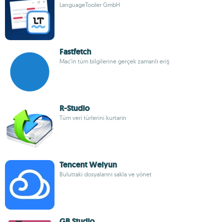
LanguageTooler GmbH
Fastfetch
Mac’in tüm bilgilerine gerçek zamanlı eriş
R-Studio
Tüm veri türlerini kurtarın
Tencent Weiyun
Buluttaki dosyalarını sakla ve yönet
GB Studio