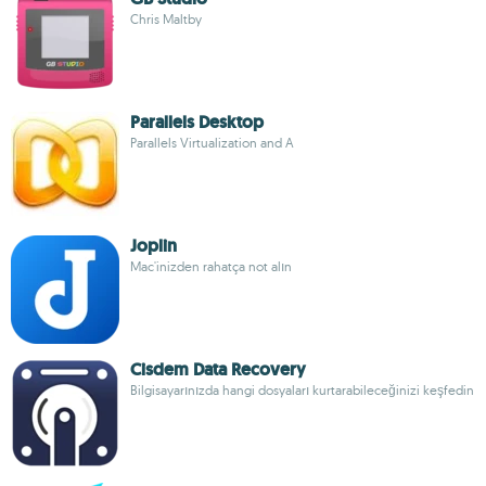
Chris Maltby
Parallels Desktop
Parallels Virtualization and A
Joplin
Mac'inizden rahatça not alın
Cisdem Data Recovery
Bilgisayarınızda hangi dosyaları kurtarabileceğinizi keşfedin