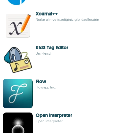
Xournal++
Notlar alın ve istediğiniz gibi özelleştirin
Kid3 Tag Editor
Urs Fleisch
Flow
Flowapp Inc.
Open Interpreter
Open Interpreter