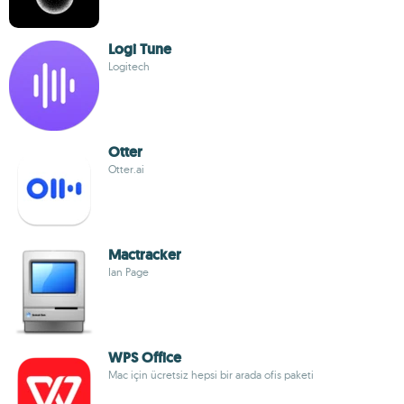
Logi Tune
Logitech
Otter
Otter.ai
Mactracker
Ian Page
WPS Office
Mac için ücretsiz hepsi bir arada ofis paketi