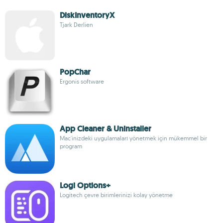
DiskInventoryX
Tjark Derlien
PopChar
Ergonis software
App Cleaner & Uninstaller
Mac'inizdeki uygulamaları yönetmek için mükemmel bir
program
Logi Options+
Logitech çevre birimlerinizi kolay yönetme