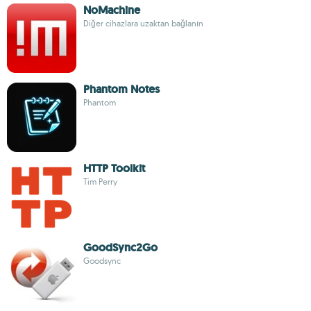
NoMachine
Diğer cihazlara uzaktan bağlanın
Phantom Notes
Phantom
HTTP Toolkit
Tim Perry
GoodSync2Go
Goodsync