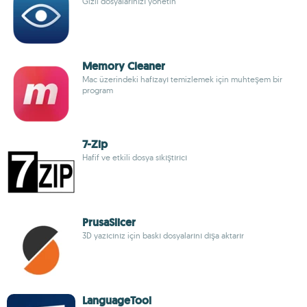
Gizli dosyalarınızı yönetin
Memory Cleaner
Mac üzerindeki hafızayı temizlemek için muhteşem bir
program
7-Zip
Hafif ve etkili dosya sıkıştırıcı
PrusaSlicer
3D yazıcınız için baskı dosyalarını dışa aktarır
LanguageTool