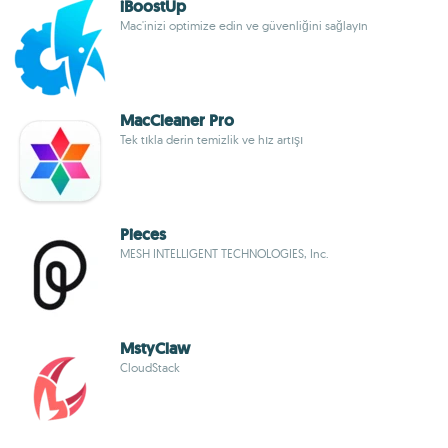
iBoostUp
Mac'inizi optimize edin ve güvenliğini sağlayın
MacCleaner Pro
Tek tıkla derin temizlik ve hız artışı
Pieces
MESH INTELLIGENT TECHNOLOGIES, Inc.
MstyClaw
CloudStack