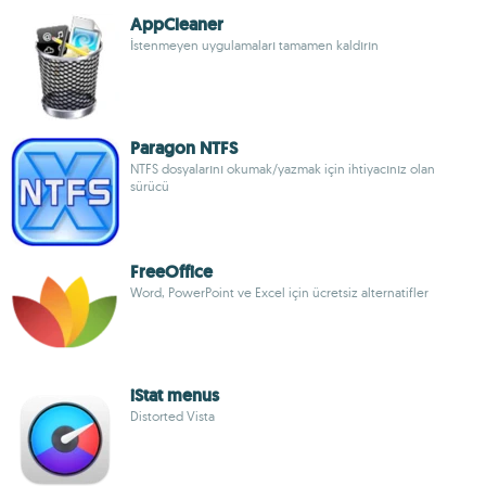
AppCleaner
İstenmeyen uygulamaları tamamen kaldırın
Paragon NTFS
NTFS dosyalarını okumak/yazmak için ihtiyacınız olan
sürücü
FreeOffice
Word, PowerPoint ve Excel için ücretsiz alternatifler
iStat menus
Distorted Vista