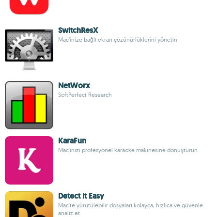
SwitchResX
Mac’inize bağlı ekran çözünürlüklerini yönetin
NetWorx
SoftPerfect Research
KaraFun
Mac'inizi profesyonel karaoke makinesine dönüştürün
Detect It Easy
Mac'te yürütülebilir dosyaları kolayca, hızlıca ve güvenle
analiz et