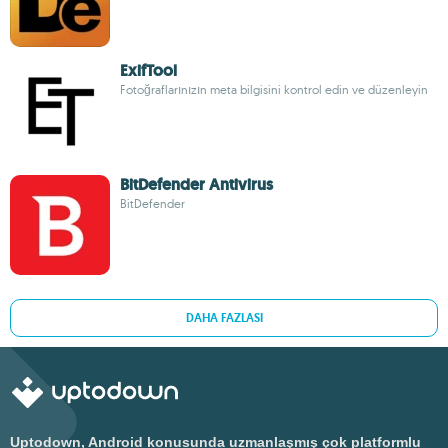
ExifTool
Fotoğraflarınızın meta bilgisini kontrol edin ve düzenleyin
BitDefender Antivirus
BitDefender
DAHA FAZLASI
Uptodown, Android konusunda uzmanlaşmış çok platformlu