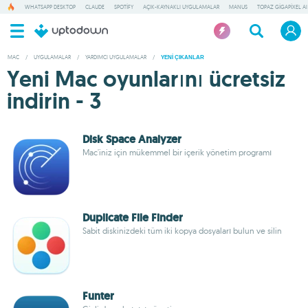
WHATSAPP DESKTOP
CLAUDE
SPOTIFY
AÇIK-KAYNAKLI UYGULAMALAR
MANUS
TOPAZ GIGAPIXEL AI
MAC
/
UYGULAMALAR
/
YARDIMCI UYGULAMALAR
/
YENI ÇIKANLAR
Yeni Mac oyunlarını ücretsiz
indirin - 3
Disk Space Analyzer
Mac'iniz için mükemmel bir içerik yönetim programı
Duplicate File Finder
Sabit diskinizdeki tüm iki kopya dosyaları bulun ve silin
Funter