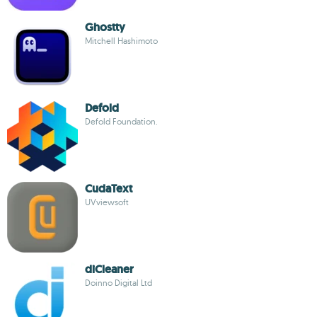
Ghostty
Mitchell Hashimoto
Defold
Defold Foundation.
CudaText
UVviewsoft
diCleaner
Doinno Digital Ltd