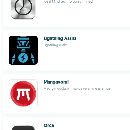
Ideal Mind technologies limited.
Lightning Assist
Lightning Assist
Mangayomi
Mac için güçlü bir manga ve anime istemcisi
Orca