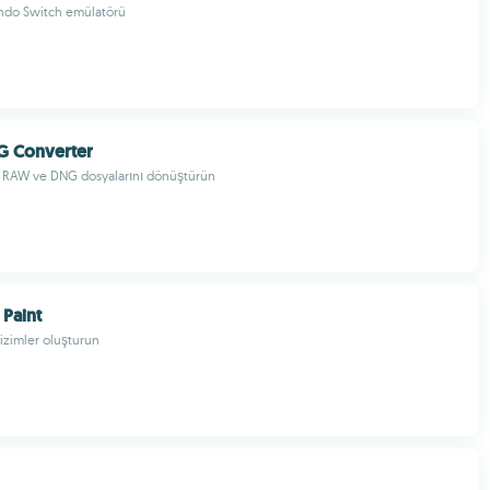
endo Switch emülatörü
 Converter
 RAW ve DNG dosyalarını dönüştürün
 Paint
çizimler oluşturun