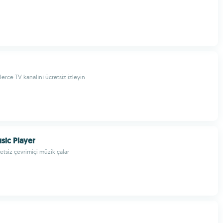
erce TV kanalını ücretsiz izleyin
sic Player
etsiz çevrimiçi müzik çalar