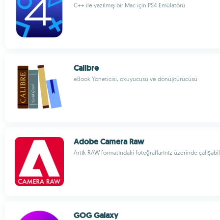
C++ ile yazılmış bir Mac için PS4 Emülatörü
Calibre
eBook Yöneticisi, okuyucusu ve dönüştürücüsü
Adobe Camera Raw
Artık RAW formatındaki fotoğraflarınız üzerinde çalışabil
GOG Galaxy