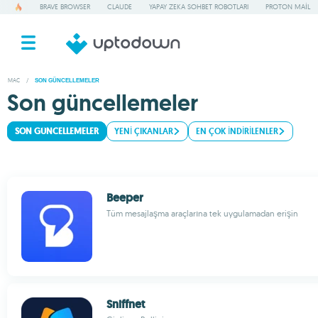
BRAVE BROWSER
CLAUDE
YAPAY ZEKA SOHBET ROBOTLARI
PROTON MAIL
MAC
/
SON GÜNCELLEMELER
Son güncellemeler
SON GÜNCELLEMELER
YENI ÇIKANLAR
EN ÇOK INDIRILENLER
Beeper
Tüm mesajlaşma araçlarına tek uygulamadan erişin
Sniffnet