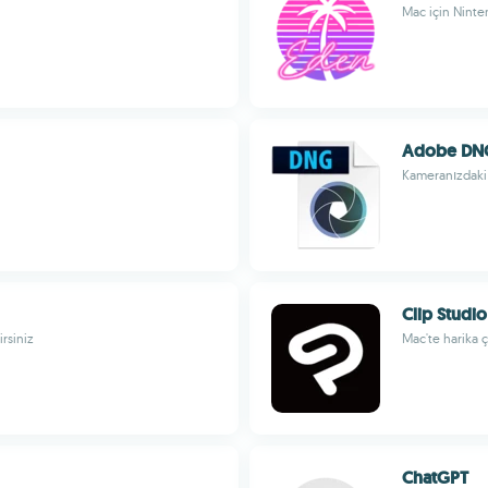
Mac için Nint
Adobe DNG
Kameranızdaki
Clip Studio
irsiniz
Mac'te harika 
ChatGPT