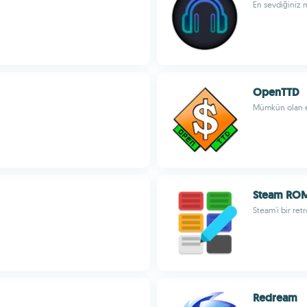
En sevdiğiniz m
OpenTTD
Mümkün olan en
Steam RO
Steam'i bir re
Redream