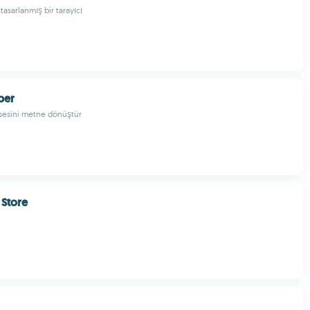
tasarlanmış bir tarayıcı
per
sesini metne dönüştür
Store