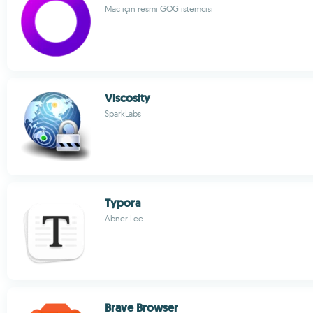
Mac için resmi GOG istemcisi
Viscosity
SparkLabs
Typora
Abner Lee
Brave Browser