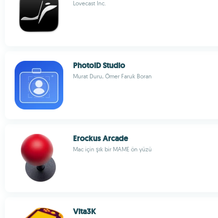
Lovecast Inc.
PhotoID Studio
Murat Duru, Ömer Faruk Boran
Erockus Arcade
Mac için şık bir MAME ön yüzü
Vita3K