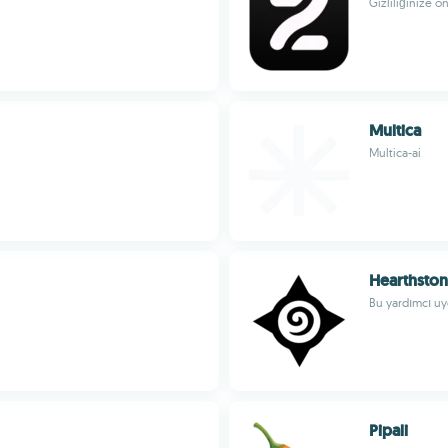
Gizliliğinize ö
Multica
Multica-ai
Hearthston
Bu yardımcı uy
Pipali