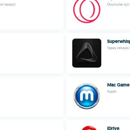
ir tarayıcı
Oyuncular için 
Superwhis
Yapay zekayla 
Mac Game 
Apple
iDrive