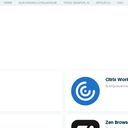
HERDR
AÇIK-KAYNAKLI UYGULAMALAR
TOPAZ GIGAPIXEL AI
GITHUB CLI
OSU!
Citrix Wor
İş bilgisayarın
Zen Brows