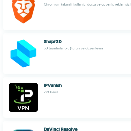
Chromium tabanlı, kullanıcı dostu ve güvenli, reklamsız b
Shapr3D
3D tasarımlar oluşturun ve düzenleyin
IPVanish
Ziff Davis
DaVinci Resolve