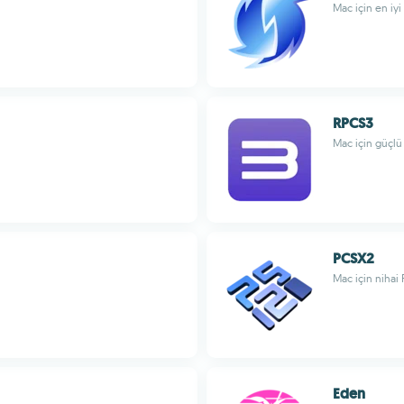
Mac için en iy
RPCS3
Mac için güçlü 
PCSX2
Mac için nihai
Eden