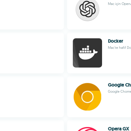
Mac için Open
Docker
Mac'te hafif Do
Google Ch
Google Chome'u
Opera GX