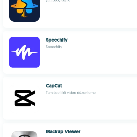
Giuliano Bellini
Speechify
Speechify
CapCut
Tam özellikli video düzenleme
iBackup Viewer