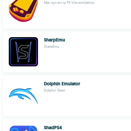
Mac için en iyi PS Vita emülatörü
SharpEmu
SharpEmu
Dolphin Emulator
Dolphin Team
ShadPS4