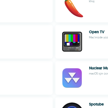
khoj
Open TV
Mac'inizde yüzl
Nuclear Mu
macOS için ücr
Spotube