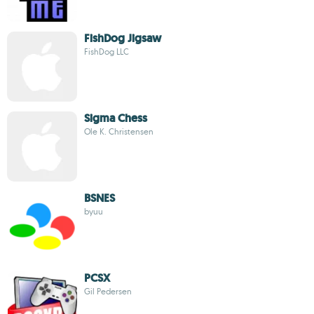
FishDog Jigsaw
FishDog LLC
Sigma Chess
Ole K. Christensen
BSNES
byuu
PCSX
Gil Pedersen