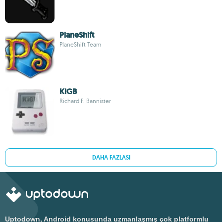
PlaneShift
PlaneShift Team
KiGB
Richard F. Bannister
DAHA FAZLASI
Uptodown, Android konusunda uzmanlaşmış çok platformlu