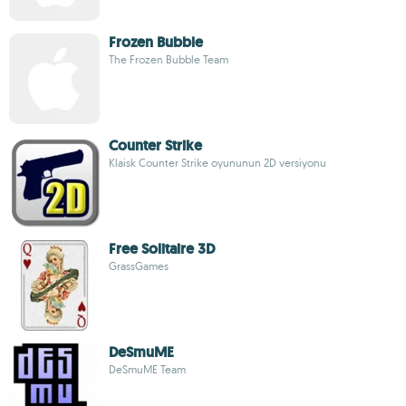
Frozen Bubble
The Frozen Bubble Team
Counter Strike
Klaisk Counter Strike oyununun 2D versiyonu
Free Solitaire 3D
GrassGames
DeSmuME
DeSmuME Team