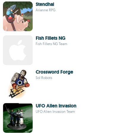
Stendhal
Arianne RPG
Fish Fillets NG
Fish Fillets NG Team
Crossword Forge
Sol Robots
UFO Alien Invasion
UFO Alien Invasion Team