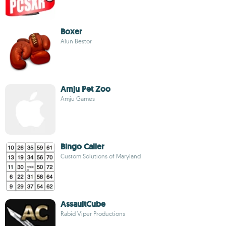
Boxer
Alun Bestor
Amju Pet Zoo
Amju Games
Bingo Caller
Custom Solutions of Maryland
AssaultCube
Rabid Viper Productions