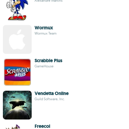
Alexandre Martins
Wormux
Wormux Team
Scrabble Plus
GameHouse
Vendetta Online
Guild Software, Inc.
Freecol