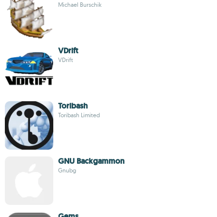
Michael Burschik
VDrift
VDrift
Toribash
Toribash Limited
GNU Backgammon
Gnubg
Gems