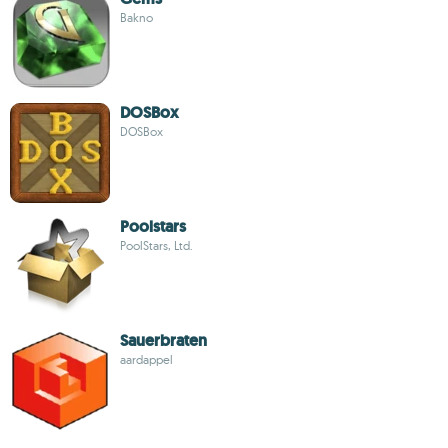
Bakno
DOSBox
DOSBox
Poolstars
PoolStars, Ltd.
Sauerbraten
aardappel