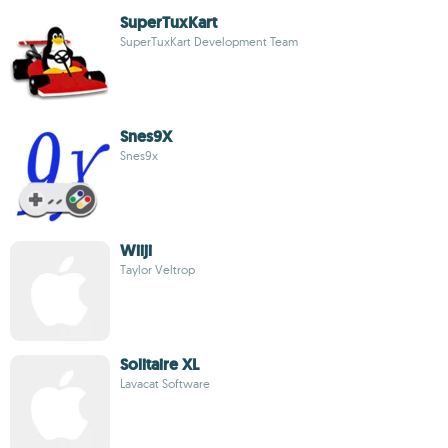
SuperTuxKart
SuperTuxKart Development Team
Snes9X
Snes9x
Wiiji
Taylor Veltrop
Solitaire XL
Lavacat Software