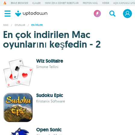
BRAVE BROWSER
CLAUDE
YAPAY ZEKA SOHBET ROBOTLARI
PROTON MAIL
HERDR
AÇIK-KAYNAKLI UY
MAC
/
OYUNLAR
/
EN IYILER
En çok indirilen Mac
oyunlarını keşfedin - 2
Wiz Solitaire
Simone Tellini
Sudoku Epic
Kristanix Software
Open Sonic