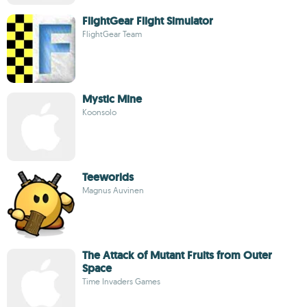
FlightGear Flight Simulator
FlightGear Team
Mystic Mine
Koonsolo
Teeworlds
Magnus Auvinen
The Attack of Mutant Fruits from Outer
Space
Time Invaders Games