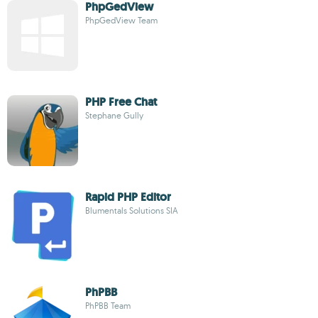
PhpGedView
PhpGedView Team
PHP Free Chat
Stephane Gully
Rapid PHP Editor
Blumentals Solutions SIA
PhPBB
PhPBB Team