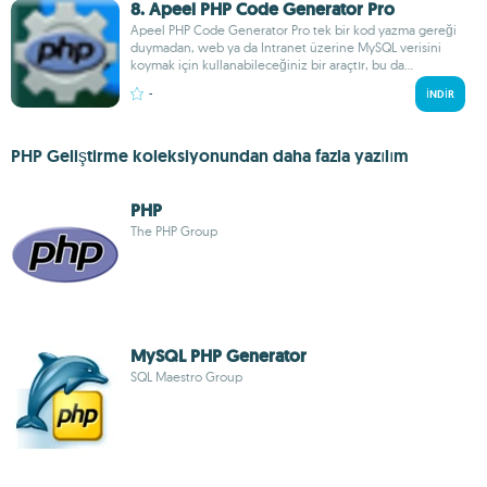
8. Apeel PHP Code Generator Pro
Apeel PHP Code Generator Pro tek bir kod yazma gereği
duymadan, web ya da Intranet üzerine MySQL verisini
koymak için kullanabileceğiniz bir araçtır, bu da...
-
İNDIR
PHP Geliştirme koleksiyonundan daha fazla yazılım
PHP
The PHP Group
MySQL PHP Generator
SQL Maestro Group