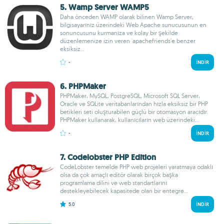
5. Wamp Server WAMP5
Daha önceden WAMP olarak bilinen Wamp Server,
bilgisayarınız üzerindeki Web Apache sunucusunun en
sonuncusunu kurmanıza ve kolay bir şekilde
düzenlemenize izin veren 'apachefriends'e benzer
eksiksiz...
-
İNDIR
6. PHPMaker
PHPMaker, MySQL, PostgreSQL, Microsoft SQL Server,
Oracle ve SQLite veritabanlarından hızla eksiksiz bir PHP
betikleri seti oluşturabilen güçlü bir otomasyon aracıdır.
PHPMaker kullanarak, kullanıcıların web üzerindeki...
-
İNDIR
7. Codelobster PHP Edition
CodeLobster temelde PHP web projeleri yaratmaya odaklı
olsa da çok amaçlı editör olarak birçok başka
programlama dilini ve web standartlarını
destekleyebilecek kapasitede olan bir entegre...
5.0
İNDIR