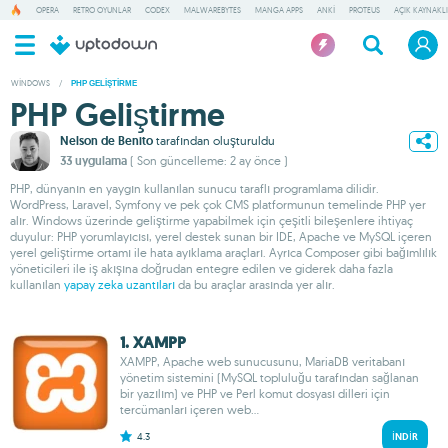
OPERA
RETRO OYUNLAR
CODEX
MALWAREBYTES
MANGA APPS
ANKI
PROTEUS
AÇIK KAYNAKL
WINDOWS
/
PHP GELIŞTIRME
PHP Geliştirme
Nelson de Benito
tarafından oluşturuldu
33 uygulama
( Son güncelleme: 2 ay önce )
PHP, dünyanın en yaygın kullanılan sunucu taraflı programlama dilidir.
WordPress, Laravel, Symfony ve pek çok CMS platformunun temelinde PHP yer
alır. Windows üzerinde geliştirme yapabilmek için çeşitli bileşenlere ihtiyaç
duyulur: PHP yorumlayıcısı, yerel destek sunan bir IDE, Apache ve MySQL içeren
yerel geliştirme ortamı ile hata ayıklama araçları. Ayrıca Composer gibi bağımlılık
yöneticileri ile iş akışına doğrudan entegre edilen ve giderek daha fazla
kullanılan
yapay zeka uzantıları
da bu araçlar arasında yer alır.
1. XAMPP
XAMPP, Apache web sunucusunu, MariaDB veritabanı
yönetim sistemini (MySQL topluluğu tarafından sağlanan
bir yazılım) ve PHP ve Perl komut dosyası dilleri için
tercümanları içeren web...
4.3
İNDIR