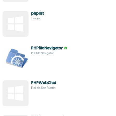
phplist
Tincan
PHPfileNavigator
PHPfileNavigator
PHPWebChat
Eloi de San Martin