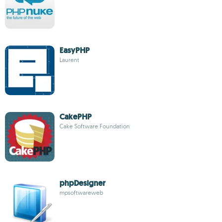
EasyPHP
Laurent
CakePHP
Cake Software Foundation
phpDesigner
mpsoftwareweb