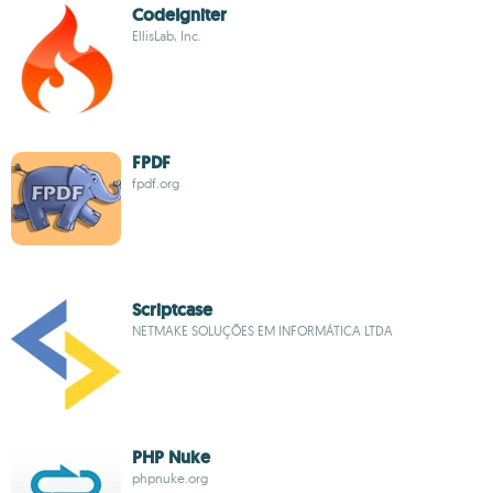
CodeIgniter
EllisLab, Inc.
FPDF
fpdf.org
Scriptcase
NETMAKE SOLUÇÕES EM INFORMÁTICA LTDA
PHP Nuke
phpnuke.org