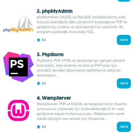
2. phpMyAdmin
phpMyAdmin, MySQL ve MariaDB veritabanlarının web
arayüzü aracılığıyla idari yönetimini kolaylaştıran PHP ile
geliştirilmiş ücretsiz ve açık kaynaklı bir yazılımdır. Bu
program sayesinde, konsoldan SQL...
5.0
İNDIR
3. PhpStorm
PhpStorm; PHP, HTML ve JavaScript için gerçek zamanlı
kod analizi, hata önleme ve Java ve PHP kodu için
otomatik yeniden düzenleme özelliklerine sahip bir
düzenleyici...
5.0
İNDIR
4. WampServer
WampServer, PHP ve MySQL veritabanları ile bir Apache
sunucusunu yüklemek için kullanabileceğiniz bir web
geliştirme araçları koleksiyonudur. Websitenizin yerel
olarak işleyişini test etmek için ihtiyacınız...
5.0
İNDIR