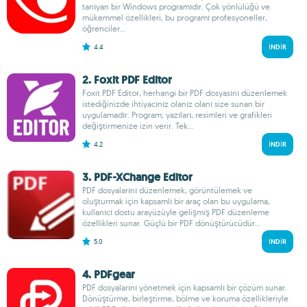
tanıyan bir Windows programıdır. Çok yönlülüğü ve
mükemmel özellikleri, bu programı profesyoneller,
öğrenciler...
4.4
İNDIR
2. Foxit PDF Editor
Foxit PDF Editor, herhangi bir PDF dosyasını düzenlemek
istediğinizde ihtiyacınız olanız olanı size sunan bir
uygulamadır. Program; yazıları, resimleri ve grafikleri
değiştirmenize izin verir. Tek...
4.2
İNDIR
3. PDF-XChange Editor
PDF dosyalarını düzenlemek, görüntülemek ve
oluşturmak için kapsamlı bir araç olan bu uygulama,
kullanıcı dostu arayüzüyle gelişmiş PDF düzenleme
özellikleri sunar. Güçlü bir PDF dönüştürücüdür...
5.0
İNDIR
4. PDFgear
PDF dosyalarını yönetmek için kapsamlı bir çözüm sunar.
Dönüştürme, birleştirme, bölme ve koruma özellikleriyle