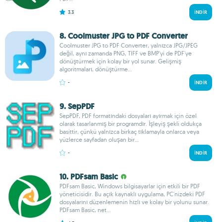
3.3
İNDIR
8. Coolmuster JPG to PDF Converter
Coolmuster JPG to PDF Converter, yalnızca JPG/JPEG
değil, aynı zamanda PNG, TIFF ve BMP'yi de PDF'ye
dönüştürmek için kolay bir yol sunar. Gelişmiş
algoritmaları, dönüştürme...
-
İNDIR
9. SepPDF
SepPDF, PDF formatındaki dosyaları ayırmak için özel
olarak tasarlanmış bir programdır. İşleyiş şekli oldukça
basittir, çünkü yalnızca birkaç tıklamayla onlarca veya
yüzlerce sayfadan oluşan bir...
-
İNDIR
10. PDFsam Basic
PDFsam Basic, Windows bilgisayarlar için etkili bir PDF
yöneticisidir. Bu açık kaynaklı uygulama, PC'nizdeki PDF
dosyalarını düzenlemenin hızlı ve kolay bir yolunu sunar.
PDFsam Basic, net...