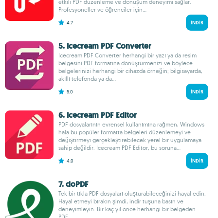
etkili PDF düzenleme ve dönüşüm deneyimi sağlar.
Profesyoneller ve öğrenciler için...
4.7
İNDIR
5. Icecream PDF Converter
Icecream PDF Converter herhangi bir yazı ya da resim
belgesini PDF formatına dönüştürmenizi ve böylece
belgelerinizi herhangi bir cihazda örneğin; bilgisayarda,
akıllı telefonda ya da...
5.0
İNDIR
6. Icecream PDF Editor
PDF dosyalarının evrensel kullanımına rağmen, Windows
hala bu popüler formatta belgeleri düzenlemeyi ve
değiştirmeyi gerçekleştirebilecek yerel bir uygulamaya
sahip değildir. Icecream PDF Editor, bu soruna...
4.0
İNDIR
7. doPDF
Tek bir tıkla PDF dosyaları oluşturabileceğinizi hayal edin.
Hayal etmeyi bırakın şimdi, indir tuşuna basın ve
deneyimleyin. Bir kaç yıl önce herhangi bir belgeden
PDF...