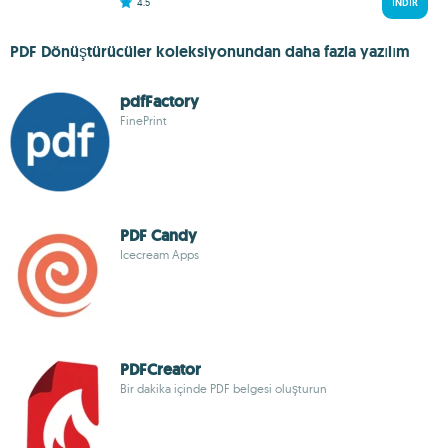
4.5
İNDIR
PDF Dönüştürücüler koleksiyonundan daha fazla yazılım
pdfFactory
FinePrint
PDF Candy
Icecream Apps
PDFCreator
Bir dakika içinde PDF belgesi oluşturun