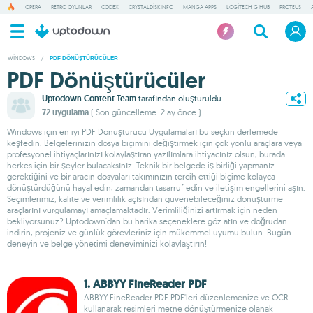
OPERA
RETRO OYUNLAR
CODEX
CRYSTALDISKINFO
MANGA APPS
LOGITECH G HUB
PROTEUS
WINDOWS
/
PDF DÖNÜŞTÜRÜCÜLER
PDF Dönüştürücüler
Uptodown Content Team
tarafından oluşturuldu
72 uygulama
( Son güncelleme: 2 ay önce )
Windows için en iyi PDF Dönüştürücü Uygulamaları bu seçkin derlemede
keşfedin. Belgelerinizin dosya biçimini değiştirmek için çok yönlü araçlara veya
profesyonel ihtiyaçlarınızı kolaylaştıran yazılımlara ihtiyacınız olsun, burada
herkes için bir şeyler bulacaksınız. Teknik bir belgede iş birliği yapmanız
gerektiğini ve bir aracın dosyaları takımınızın tercih ettiği biçime kolayca
dönüştürdüğünü hayal edin, zamandan tasarruf edin ve iletişim engellerini aşın.
Seçimlerimiz, kalite ve verimlilik açısından güvenebileceğiniz dönüştürme
araçlarını vurgulamayı amaçlamaktadır. Verimliliğinizi artırmak için neden
bekliyorsunuz? Uptodown'dan bu harika seçeneklere göz atın ve doğrudan
indirin, projeniz ve günlük görevleriniz için mükemmel uyumu bulun. Bugün
deneyin ve belge yönetimi deneyiminizi kolaylaştırın!
1. ABBYY FineReader PDF
ABBYY FineReader PDF PDF'leri düzenlemenize ve OCR
kullanarak resimleri metne dönüştürmenize olanak