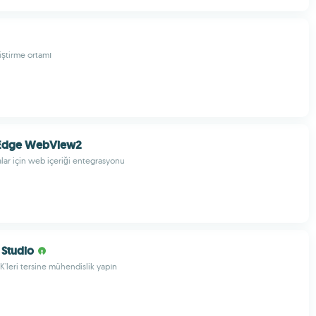
iştirme ortamı
 Edge WebView2
lar için web içeriği entegrasyonu
 Studio
'leri tersine mühendislik yapın