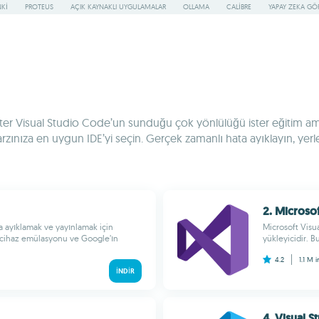
KI
PROTEUS
AÇIK KAYNAKLI UYGULAMALAR
OLLAMA
CALIBRE
YAPAY ZEKA G
ın. İster Visual Studio Code’un sunduğu çok yönlülüğü ister eğitim am
rzınıza en uygun IDE’yi seçin. Gerçek zamanlı hata ayıklayın, yerle
2. Microsof
a ayıklamak ve yayınlamak için
Microsoft Visua
, cihaz emülasyonu ve Google’ın
yükleyicidir. B
4.2
1.1 M
i
İNDIR
4. Visual 