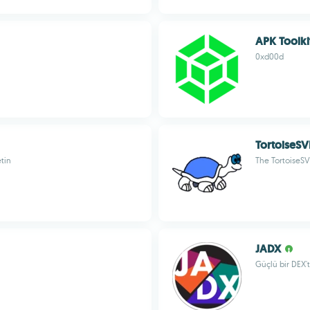
APK Toolki
0xd00d
TortoiseS
tin
The TortoiseS
JADX
Güçlü bir DEX't