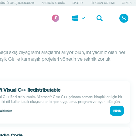
ÖRÜNTÜ OLUŞTURUCULARI
ANDROID STUDIO
SPOTIFY
FILIGRAN YAZILIMI
CRYSTALDI
açlı akış diyagramı araçlarını arıyor olun, ihtiyacınız olan her
şik Git ile karmaşık projeleri yönetin ve teknik zorluk
t Visual C++ Redistributable
l C++ Redistributable, Microsoft C ve C++ çalışma zamanı kitaplıkları için bir
u iki dil kullanılarak oluşturulan birçok uygulama, program ve oyun, düzgün...
ndirilenler
İNDIR
Studio Code