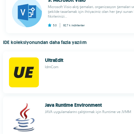
9. Microsoft Visio
Microsoft Visio akış şemaları, organizasyon şemaları ve
şekilde tasarlamak için ihtiyacınız olan her şeyi sunan 
fikirlerinizi...
5.0
92.7 k
indirilenler
IDE koleksiyonundan daha fazla yazılım
UltraEdit
IdmCom
Java Runtime Environment
JAVA uygulamalarını çalıştırmak için Runtime ve JVMM