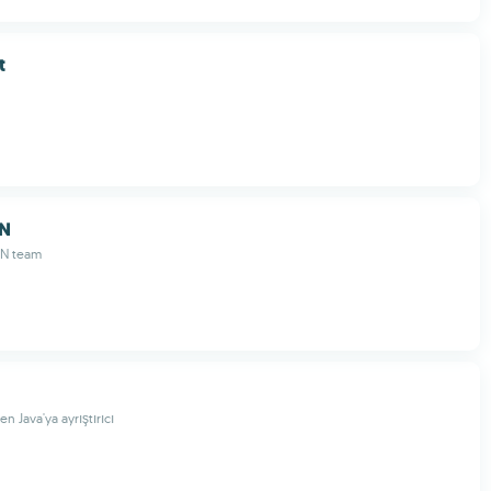
t
VN
VN team
en Java'ya ayrıştırıcı