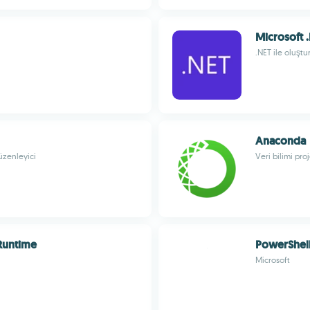
Microsoft 
.NET ile oluşt
Anaconda
üzenleyici
Veri bilimi pro
Runtime
PowerShel
Microsoft