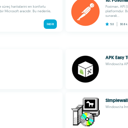
10. Postma
 süreç haritalarını en konforlu
Postman, API (
bir Microsoft aracıdır. Bu nedenle,
platformdur. Bu
sunarak...
İNDIR
5.0
30.6 
APK Easy T
Windows'ta APK
Simplewall
Windows'ta İnt