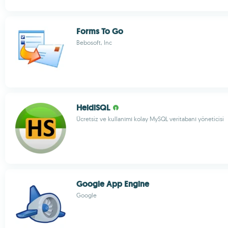
Forms To Go
Bebosoft, Inc
HeidiSQL
Ücretsiz ve kullanımı kolay MySQL veritabanı yöneticisi
Google App Engine
Google