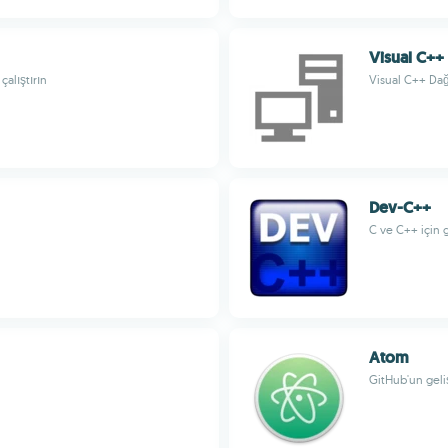
Visual C++
alıştırın
Visual C++ Dağ
Dev-C++
C ve C++ için 
Atom
GitHub'un geliş