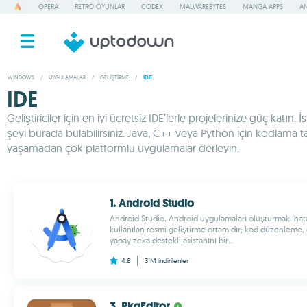
OPERA
RETRO OYUNLAR
CODEX
MALWAREBYTES
MANGA APPS
AN
WINDOWS
/
UYGULAMALAR
/
GELIŞTIRME
/
IDE
IDE
Geliştiriciler için en iyi ücretsiz IDE’lerle projelerinize güç kat
şeyi burada bulabilirsiniz. Java, C++ veya Python için kodlama ta
yaşamadan çok platformlu uygulamalar derleyin.
1. Android Studio
Android Studio, Android uygulamaları oluşturmak, hat
kullanılan resmi geliştirme ortamıdır; kod düzenleme
yapay zeka destekli asistanını bir...
4.8
3 M
indirilenler
3. PkgEditor