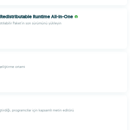
 Redistributable Runtime All-in-One
ıtılabilir Paket'in son sürümünü yükleyin
geliştirme ortamı
tirdiği, programcılar için kapsamlı metin editörü