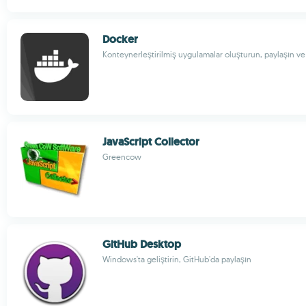
Docker
Konteynerleştirilmiş uygulamalar oluşturun, paylaşın ve ç
JavaScript Collector
Greencow
GitHub Desktop
Windows'ta geliştirin, GitHub'da paylaşın