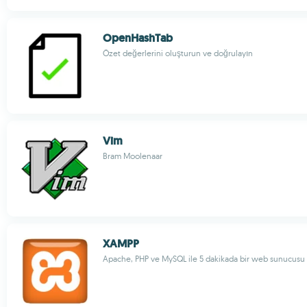
OpenHashTab
Özet değerlerini oluşturun ve doğrulayın
Vim
Bram Moolenaar
XAMPP
Apache, PHP ve MySQL ile 5 dakikada bir web sunucusu