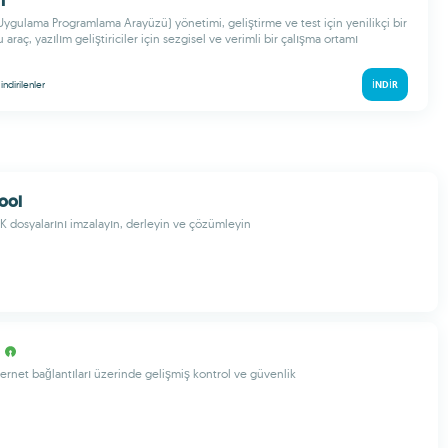
n
Uygulama Programlama Arayüzü) yönetimi, geliştirme ve test için yenilikçi bir
 araç, yazılım geliştiriciler için sezgisel ve verimli bir çalışma ortamı
k
indirilenler
İNDIR
ool
 dosyalarını imzalayın, derleyin ve çözümleyin
ernet bağlantıları üzerinde gelişmiş kontrol ve güvenlik