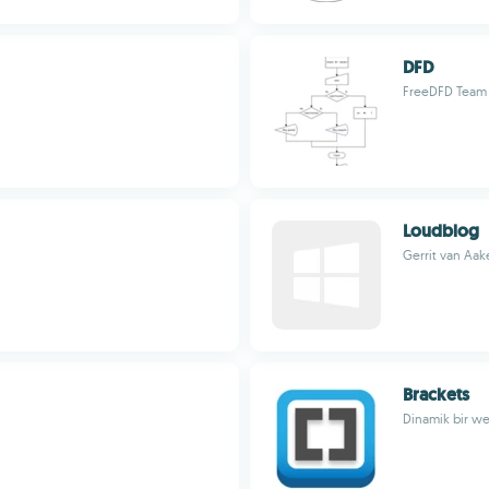
DFD
FreeDFD Team
Loudblog
Gerrit van Aak
Brackets
Dinamik bir we