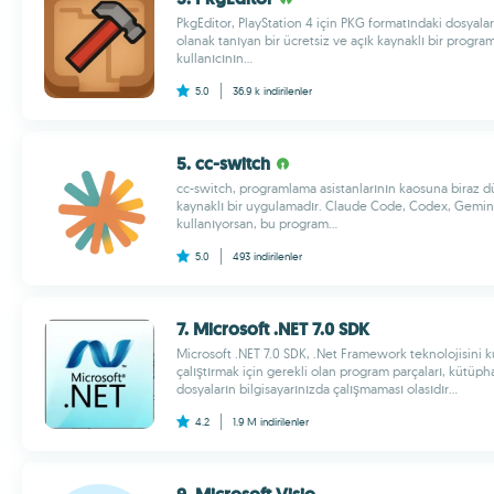
PkgEditor, PlayStation 4 için PKG formatındaki dosya
olanak tanıyan bir ücretsiz ve açık kaynaklı bir progra
kullanıcının...
5.0
36.9 k
indirilenler
5. cc-switch
cc-switch, programlama asistanlarının kaosuna biraz d
kaynaklı bir uygulamadır. Claude Code, Codex, Gemini
kullanıyorsan, bu program...
5.0
493
indirilenler
7. Microsoft .NET 7.0 SDK
Microsoft .NET 7.0 SDK, .Net Framework teknolojisini 
çalıştırmak için gerekli olan program parçaları, kütüph
dosyaların bilgisayarınızda çalışmaması olasıdır...
4.2
1.9 M
indirilenler