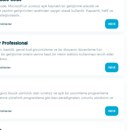
ode, Microsoft'un ücretsiz açık kaynaklı bir geliştirme aracıdır ve
yazılım geliştiricileri tarafından yaygın olarak kullanılır. Kapsamlı, hafif ve
eştirilebilir...
indirilenler
İNDIR
r Professional
ici, basitlik, genel kod görüntüleme ve bir dosyanın düzenleme hızı
bir geliştirme ortamı yerine basit bir metin editörü kullanmayı tercih eder.
ows...
ndirilenler
İNDIR
gücü büyük yönlülük olan ücretsiz ve açık bir yorumlama programlama
 nesne yönelimli programlama gibi bazı paradigmaları, zorunlu sözdizimi ve
.
indirilenler
İNDIR