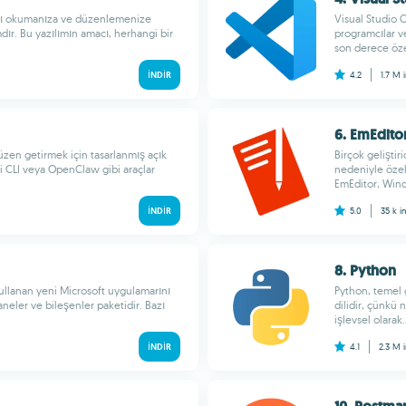
ları okumanıza ve düzenlemenize
Visual Studio C
mdır. Bu yazılımın amacı, herhangi bir
programcılar ve 
son derece özell
İNDIR
4.2
1.7 M
6. EmEdito
üzen getirmek için tasarlanmış açık
Birçok geliştir
 CLI veya OpenClaw gibi araçlar
nedeniyle özel 
EmEditor, Wind
İNDIR
5.0
35 k
i
8. Python
kullanan yeni Microsoft uygulamarını
Python, temel 
aneler ve bileşenler paketidir. Bazı
dilidir, çünkü
işlevsel olarak..
İNDIR
4.1
2.3 M