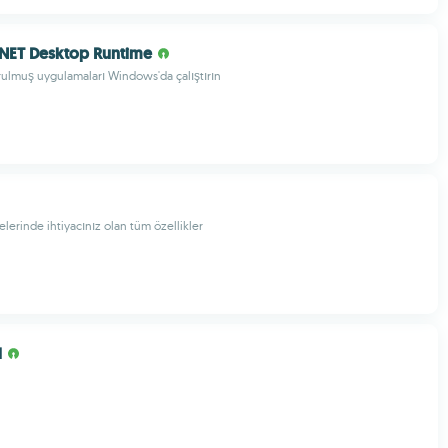
.NET Desktop Runtime
urulmuş uygulamaları Windows'da çalıştırın
jelerinde ihtiyacınız olan tüm özellikler
l