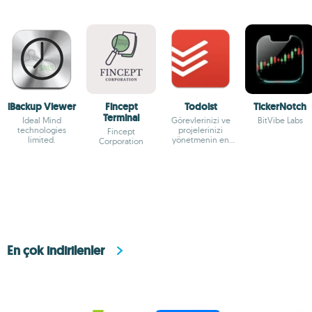
iBackup Viewer
Fincept
Todoist
TickerNotch
Terminal
Ideal Mind
Görevlerinizi ve
BitVibe Labs
technologies
projelerinizi
Fincept
limited.
yönetmenin en
Corporation
kolay yolu
En çok indirilenler