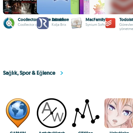
Coollector Movie Database
Jabref
MacFamilyTree
Todois
Coollector.com
Kolja Brix
Synium Software
Görevleri
yönetme
Sağlık, Spor & Eğlence