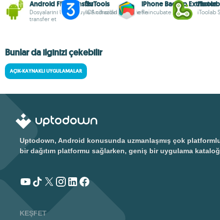
Android File Transfer
3uTools
iPhone Backup Extractor
iToola
Dosyalarını USB yoluyla Android'den Mac'e
iOS cihazlarınızı yönetin
Reincubate Ltd.
iToolab 
transfer et
Bunlar da ilginizi çekebilir
AÇIK-KAYNAKLI UYGULAMALAR
Uptodown, Android konusunda uzmanlaşmış çok platformlu bir
bir dağıtım platformu sağlarken, geniş bir uygulama kataloğ
KEŞFET