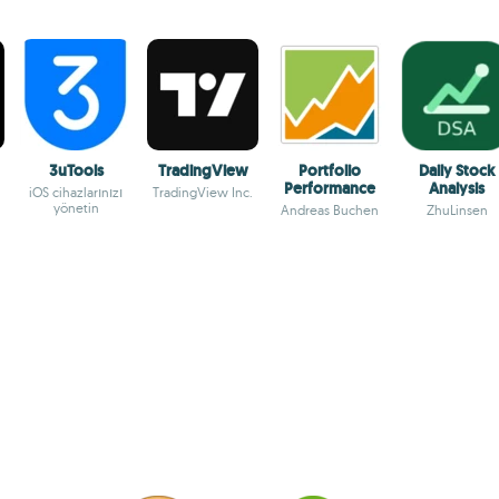
3uTools
TradingView
Portfolio
Daily Stock
Performance
Analysis
iOS cihazlarınızı
TradingView Inc.
yönetin
Andreas Buchen
ZhuLinsen