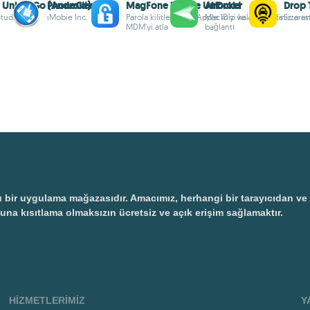
b UnlockGo (Android)
PhoneClean
MagFone iPhone Unlocker
AirDroid
Drop 
Studio
iMobie Inc.
Parola kilitlerini aç, Apple ID’yi kaldır, iOS’ta
Mac'iniz ve Android'iniz aras
Size en
MDM’yi atla
bağlantı
 uygulama mağazasıdır. Amacımız, herhangi bir tarayıcıdan ve ayr
una kısıtlama olmaksızın ücretsiz ve açık erişim sağlamaktır.
HIZMETLERIMIZ
Y