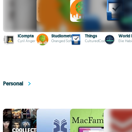
iCompta
Studiometry
Things
World 
Cyril Anger
Oranged Software
CulturedCode
Elie Hab
Personal