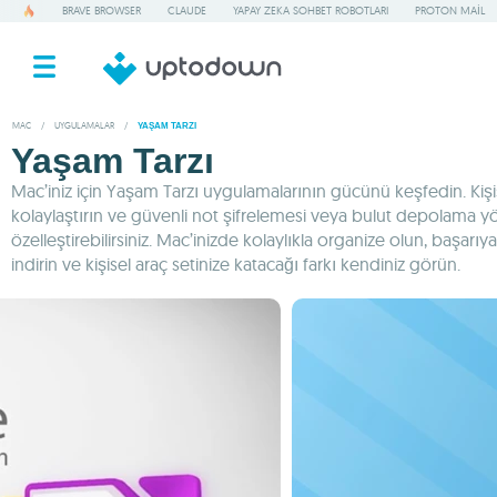
BRAVE BROWSER
CLAUDE
YAPAY ZEKA SOHBET ROBOTLARI
PROTON MAIL
MAC
/
UYGULAMALAR
/
YAŞAM TARZI
Yaşam Tarzı
Mac’iniz için Yaşam Tarzı uygulamalarının gücünü keşfedin. Kişi
kolaylaştırın ve güvenli not şifrelemesi veya bulut depolama yöneti
özelleştirebilirsiniz. Mac’inizde kolaylıkla organize olun, başar
indirin ve kişisel araç setinize katacağı farkı kendiniz görün.