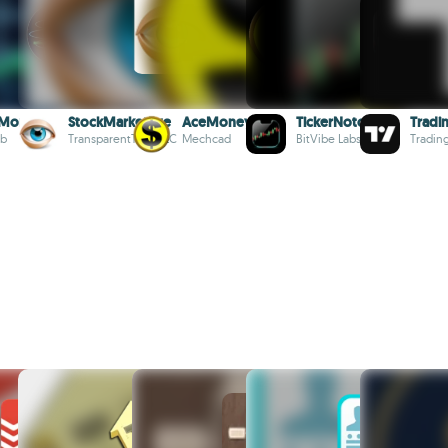
Monitor
StockMarketEye
AceMoney
TickerNotch
Tradi
ib
TransparentTech LLC
Mechcad
BitVibe Labs
Tradin