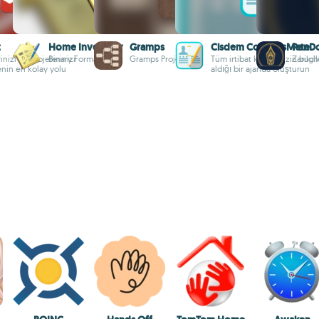
t
Home Inventory
Gramps
Cisdem ContactsMate
PenD
nizi ve projelerinizi
Binary Formations
Gramps Project
Tüm irtibat kişilerinizin bilgi
Zaruch
nin en kolay yolu
aldığı bir ajanda oluşturun