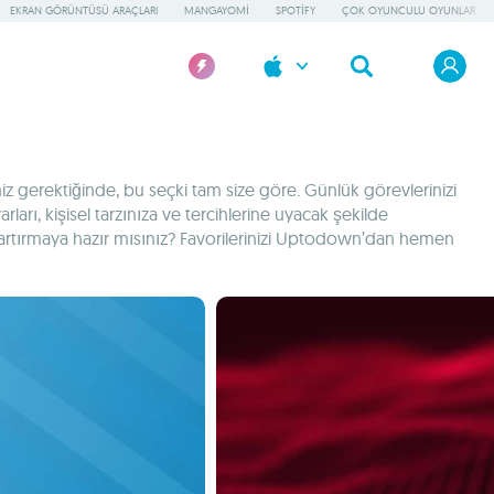
EKRAN GÖRÜNTÜSÜ ARAÇLARI
MANGAYOMI
SPOTIFY
ÇOK OYUNCULU OYUNLAR
z gerektiğinde, bu seçki tam size göre. Günlük görevlerinizi
rları, kişisel tarzınıza ve tercihlerine uyacak şekilde
izi artırmaya hazır mısınız? Favorilerinizi Uptodown’dan hemen