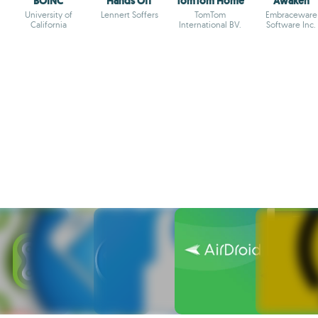
BOINC
Hands Off
TomTom Home
Awaken
University of
Lennert Soffers
TomTom
Embraceware
California
International BV.
Software Inc.