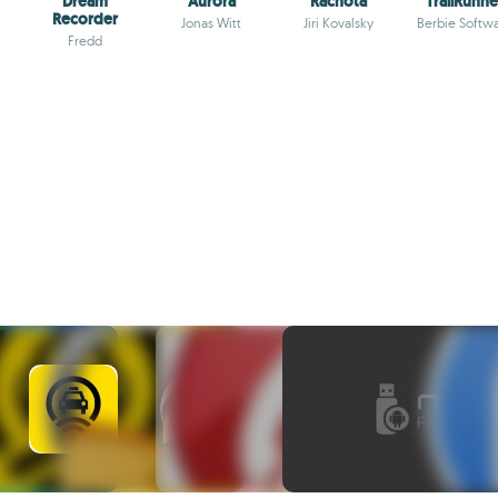
Dream
Aurora
Rachota
TrailRunne
Recorder
Jonas Witt
Jiri Kovalsky
Berbie Softw
Fredd