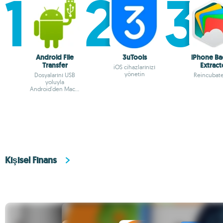
Android File
3uTools
iPhone Ba
Transfer
Extract
iOS cihazlarınızı
yönetin
Dosyalarını USB
Reincubate
yoluyla
Android'den Mac'e
transfer et
Kişisel Finans