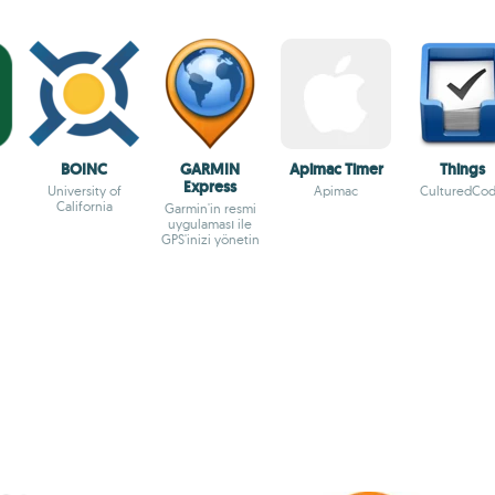
BOINC
GARMIN
Apimac Timer
Things
Express
University of
Apimac
CulturedCo
California
Garmin'in resmi
uygulaması ile
GPS'inizi yönetin