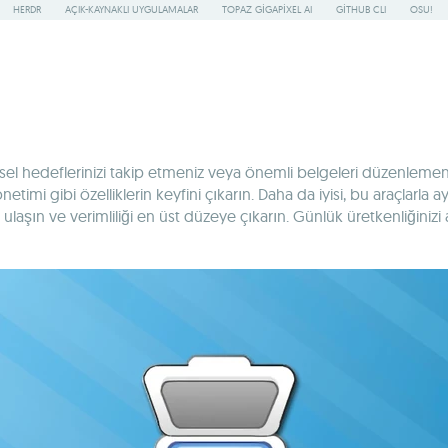
HERDR
AÇIK-KAYNAKLI UYGULAMALAR
TOPAZ GIGAPIXEL AI
GITHUB CLI
OSU!
sel hedeflerinizi takip etmeniz veya önemli belgeleri düzenlemeni
mi gibi özelliklerin keyfini çıkarın. Daha da iyisi, bu araçlarla aya
ıya ulaşın ve verimliliği en üst düzeye çıkarın. Günlük üretkenliğin