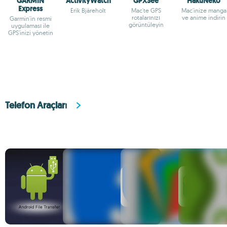
GARMIN
ActivityWatch
GPXSee
HakuNeko
Express
Erik Bjäreholt
Mac'te GPS
Mac'inize manga
rotalarınızı
ve anime indirin
Garmin'in resmi
görüntüleyin
uygulaması ile
GPS'inizi yönetin
Telefon Araçları