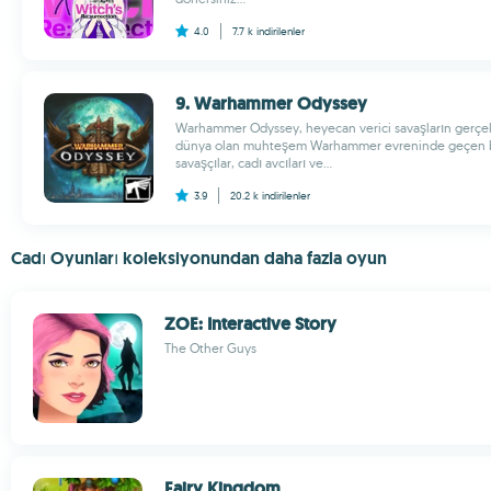
4.0
7.7 k
indirilenler
9. Warhammer Odyssey
Warhammer Odyssey, heyecan verici savaşların gerçekl
dünya olan muhteşem Warhammer evreninde geçen b
savaşçılar, cadı avcıları ve...
3.9
20.2 k
indirilenler
Cadı Oyunları koleksiyonundan daha fazla oyun
ZOE: Interactive Story
The Other Guys
Fairy Kingdom