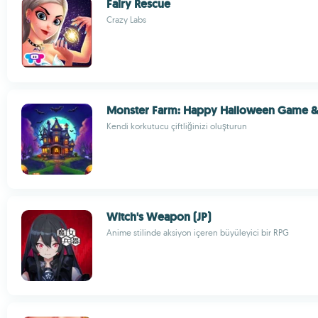
Fairy Rescue
Crazy Labs
Monster Farm: Happy Halloween Game & 
Kendi korkutucu çiftliğinizi oluşturun
Witch's Weapon (JP)
Anime stilinde aksiyon içeren büyüleyici bir RPG