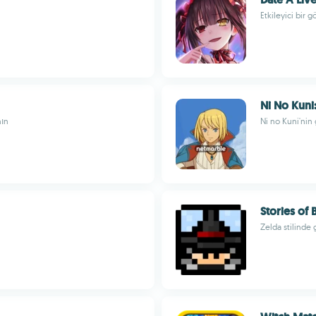
Etkileyici bir
Ni No Kuni
nın
Ni no Kuni'nin
Stories of
Zelda stilinde