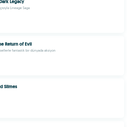
 Dark Legacy
açısıyla Lineage Saga
The Return of Evil
llerle fantastik bir dünyada aksiyon
d Slimes