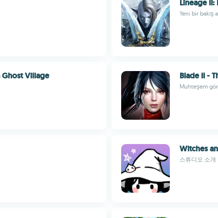
Lineage II:
Yeni bir bakış 
Ghost Village
Blade II - 
Muhteşem görse
Witches an
스튜디오 소개