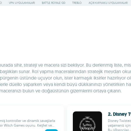
RO
VPN UYGULAMALARI
BATTLE ROYALE GD
TREBLO
AÇIK-KAYNAKLI UYGULAMALAR
rada sihir, strateji ve macera sizi bekliyor. Bu derlenmiş liste, m
başlıkları sunar. Rol yapma maceralarından stratejik meydan okumal
süpürgenin üstünde uçuyor olun, ister karmaşık iksirler hazırlıyor
yücülerle düello yaparken veya kendi büyü dükkanınızı yönetirken
ü maceranızı bulun ve doğaüstünün gizemlerini ortaya çıkarın.
2. Disney
miş kontroller ve dinamik savaşlarla
Disney Twisted-
bir Witch Games oyunu. Keşfet ve...
yaşamanız için
Bu öğrenciler, 