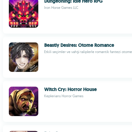
Dungeoning: Idle Hero RPG
Iron Horse Games LLC
Beastly Desires: Otome Romance
Etkili seçimler ve vahşi taliplerle romantik fantezi oto
Witch Cry: Horror House
Keplerians Horror Games