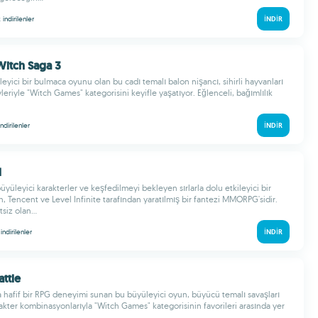
k
indirilenler
İNDIR
Witch Saga 3
eyici bir bulmaca oyunu olan bu cadı temalı balon nişancı, sihirli hayvanları
eriyle "Witch Games" kategorisini keyifle yaşatıyor. Eğlenceli, bağımlılık
indirilenler
İNDIR
d
 büyüleyici karakterler ve keşfedilmeyi bekleyen sırlarla dolu etkileyici bir
, Tencent ve Level Infinite tarafından yaratılmış bir fantezi MMORPG'sidir.
iz olan...
k
indirilenler
İNDIR
attle
 hafif bir RPG deneyimi sunan bu büyüleyici oyun, büyücü temalı savaşları
rakter kombinasyonlarıyla "Witch Games" kategorisinin favorileri arasında yer
..