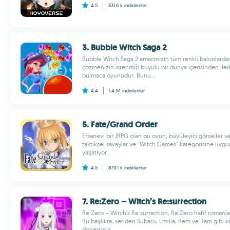
4.5
331.6 k
indirilenler
3. Bubble Witch Saga 2
Bubble Witch Saga 2 amacınızın tüm renkli balonlardan
çözmenizin istendiği büyülü bir dünya içerisinden ile
bulmaca oyunudur. Bunu...
4.4
1.4 M
indirilenler
5. Fate/Grand Order
Efsanevi bir JRPG olan bu oyun, büyüleyici görseller ve
taktiksel savaşlar ve "Witch Games" kategorisine uyg
yaşatıyor...
4.5
879.1 k
indirilenler
7. Re:Zero – Witch’s Re:surrection
Re:Zero – Witch’s Re:surrection, Re:Zero hafif romanlar
Bu başlıkta, seriden Subaru, Emilia, Rem ve Ram gibi k
dönersiniz...