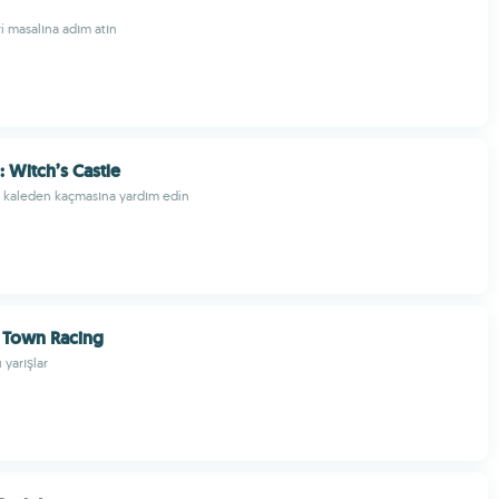
ri masalına adım atın
 Witch’s Castle
n kaleden kaçmasına yardım edin
 Town Racing
 yarışlar