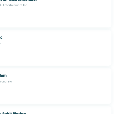
 Entertainment Inc
ic
s
alem
m cadı avı
: Spirit Pledge