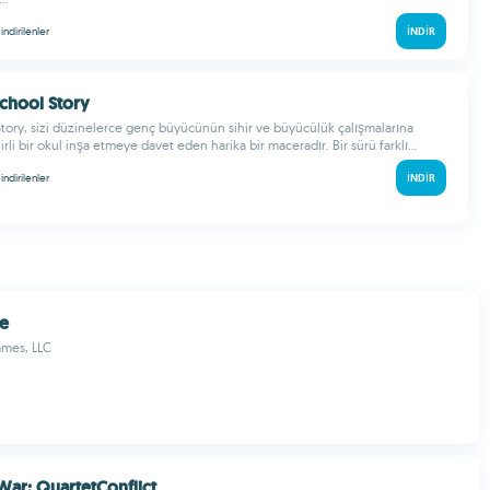
k
indirilenler
İNDIR
School Story
tory, sizi düzinelerce genç büyücünün sihir ve büyücülük çalışmalarına
irli bir okul inşa etmeye davet eden harika bir maceradır. Bir sürü farklı...
k
indirilenler
İNDIR
re
ames, LLC
War: QuartetConflict