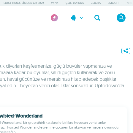
EURO TRUCK SIMULATOR 2026
WINK
ÇOK YAKINDA
ZOOBA
EMOCHI
YERE
istik diyarları keşfetmenize, güçlü büyüler yapmanıza ve
ara kadar bu oyunlar, sihirli güçleri kullanarak ve zorlu
 olun, hayal gücünüze ve merakınıza hitap edecek başlıklar
 hayal edin—heyecan verici olasılıklar sonsuzdur. Uptodown'da
 Twisted-Wonderland
Wonderland, bir grup sihirli karakterle birlikte heyecan verici anlar
 sizi Twisted Wonderland evrenine götüren bir aksiyon ve macera oyunudur.
geleceğin...