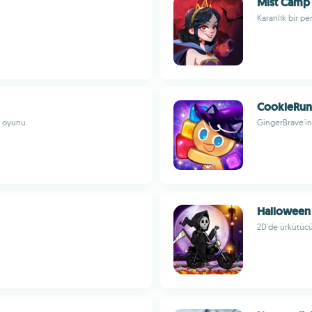
Mist Camp
Karanlık bir pe
CookieRun:
me oyunu
GingerBrave'i
Halloween
2D'de ürkütücü