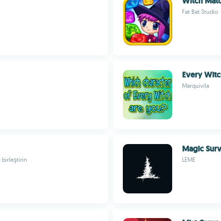
Witch Mat
Fat Bat Studio
Every Wit
Marquivila
Magic Surv
birleştirin
LEME