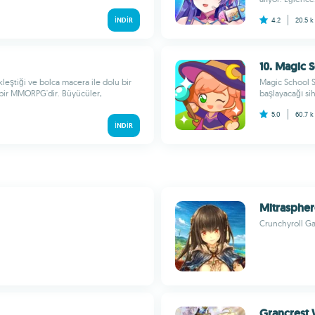
İNDIR
4.2
20.5 
10. Magic 
eştiği ve bolca macera ile dolu bir
Magic School S
ir MMORPG'dir. Büyücüler,
başlayacağı sih
5.0
60.7 
İNDIR
Mitrasphe
Crunchyroll G
Grancrest 