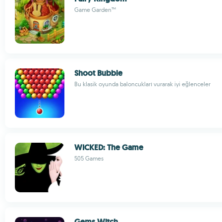
Game Garden™
Shoot Bubble
Bu klasik oyunda baloncukları vurarak iyi eğlenceler
WICKED: The Game
505 Games
Gems Witch