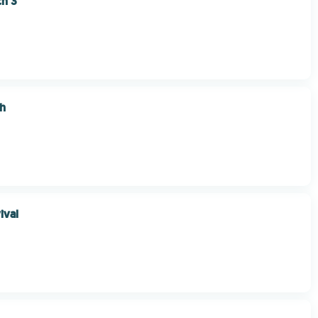
ch 3
ch
ival