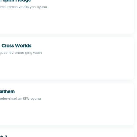
 görsel roman ve aksiyon oyunu
: Cross Worlds
 güzel evrenine giriş yapın
 Bethem
 geleneksel bir RPG oyunu