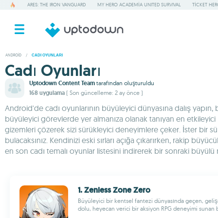
ARES: THE IRON VANGUARD
MY HERO ACADEMIA UNITED SURVIVAL
TICKET HE
ANDROID
/
CADI OYUNLARI
Cadı Oyunları
Uptodown Content Team
tarafından oluşturuldu
168 uygulama
( Son güncelleme: 2 ay önce )
Android'de cadı oyunlarının büyüleyici dünyasına dalış yapın, bu
büyüleyici görevlerde yer almanıza olanak tanıyan en etkileyici 
gizemleri çözerek sizi sürükleyici deneyimlere çeker. İster bir 
bulacaksınız. Kendinizi eski sırları açığa çıkarırken, rakip bü
en son cadı temalı oyunlar listesini indirerek bir sonraki büyül
1. Zenless Zone Zero
Büyüleyici bir kentsel fantezi dünyasında geçen, geliş
dolu, heyecan verici bir aksiyon RPG deneyimi sunan 