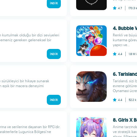
İNDIR
4.7
170.3 
4. Bubble 
 kurtulmak olduğu bir dizi seviyeleri
Renkli ve büyül
rlemeniz gereken geleneksel bir
kurtarma görevl
yapıcı ve...
İNDIR
4.4
1.8 M
6. Tarislan
 sürükleyici bir hikaye sunarak
Tarisland, sizi
un epik bir macera deneyimi
evrene götüren
Oynaması ücrets
İNDIR
4.4
52.2 
8. Girls X B
ına ve serilerine dayanan bir RPG'dir.
Anime tarzında
arakterlerle Lugunica Bölgesi'ne
ve stratejik ka
alıyor. Eğlence.