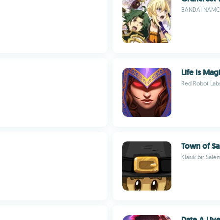
BANDAI NAMCO
Life is Mag
Red Robot Lab
Town of S
Klasik bir Sale
Date A Live