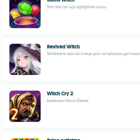
Sihir dolu bir üçlü eşleştirme oyunu
Revived Witch
Tehlikelerle dolu bir kuleye girin ve hafızanızı geri kaza
Witch Cry 2
Keplerians Horror Games