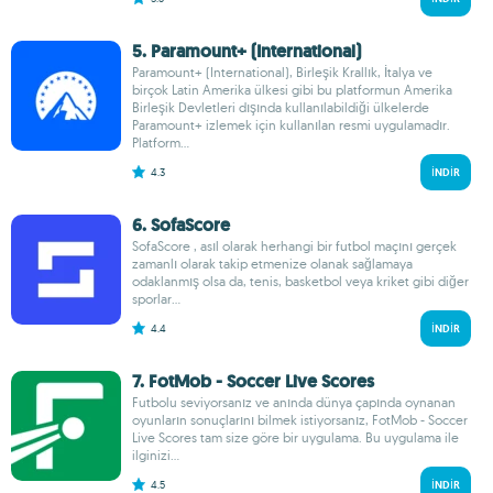
5. Paramount+ (International)
Paramount+ (International), Birleşik Krallık, İtalya ve
birçok Latin Amerika ülkesi gibi bu platformun Amerika
Birleşik Devletleri dışında kullanılabildiği ülkelerde
Paramount+ izlemek için kullanılan resmi uygulamadır.
Platform...
4.3
İNDIR
6. SofaScore
SofaScore , asıl olarak herhangi bir futbol maçını gerçek
zamanlı olarak takip etmenize olanak sağlamaya
odaklanmış olsa da, tenis, basketbol veya kriket gibi diğer
sporlar...
4.4
İNDIR
7. FotMob - Soccer Live Scores
Futbolu seviyorsanız ve anında dünya çapında oynanan
oyunların sonuçlarını bilmek istiyorsanız, FotMob - Soccer
Live Scores tam size göre bir uygulama. Bu uygulama ile
ilginizi...
4.5
İNDIR