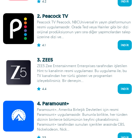
4.2
İNDIR
2. Peacock TV
Peacock TV Peacock, NBCUniversal'ın yayın platformunun
resmi uygulamasıdır. Orada Ted veya Hainler gibi bir dizi
orijinal prodüksiyonun yanı sıra diğer yapımcılardan talep
üzerine dizi ve...
4.1
İNDIR
3. ZEE5
ZEE5 Zee Entertainment Enterprises tarafından işletilen
Hint tv kanalının resmi uygulaması. Bu uygulama ile, bu
TV kanalından her türlü gösteri ve programları
izleyebilirsiniz. Bir deneyin...
4.4
İNDIR
4. Paramount+
Paramount+, Amerika Birleşik Devletleri için resmi
Paramount+ uygulamasıdır. Bununla birlikte, her türden
dizinin binlerce bölümünün keyfini çıkarabilirsiniz.
Paramount+ tarafından sunulan içerikler arasında CBS,
Nickelodeon, Nick...
3.5
İNDIR