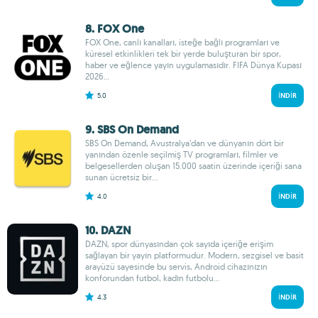
8. FOX One
FOX One, canlı kanalları, isteğe bağlı programları ve
küresel etkinlikleri tek bir yerde buluşturan bir spor,
haber ve eğlence yayın uygulamasıdır. FIFA Dünya Kupası
2026...
5.0
İNDIR
9. SBS On Demand
SBS On Demand, Avustralya’dan ve dünyanın dört bir
yanından özenle seçilmiş TV programları, filmler ve
belgesellerden oluşan 15.000 saatin üzerinde içeriği sana
sunan ücretsiz bir...
4.0
İNDIR
10. DAZN
DAZN, spor dünyasından çok sayıda içeriğe erişim
sağlayan bir yayın platformudur. Modern, sezgisel ve basit
arayüzü sayesinde bu servis, Android cihazınızın
konforundan futbol, kadın futbolu...
4.3
İNDIR