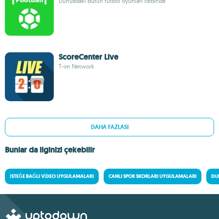
Dünyadaki bütün futbol oyunları cebinde
ScoreCenter Live
T-on Network
DAHA FAZLASI
Bunlar da ilginizi çekebilir
İSTEĞE BAĞLI VIDEO UYGULAMALARI
CANLI SPOR SKORLARI UYGULAMALARI
DÜ