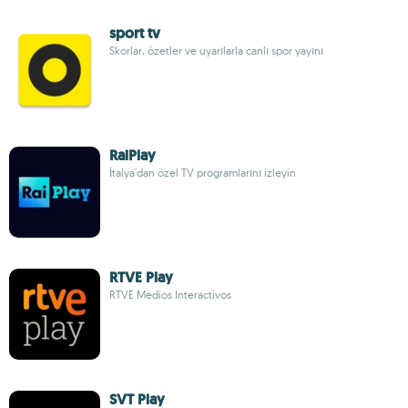
sport tv
Skorlar, özetler ve uyarılarla canlı spor yayını
RaiPlay
İtalya'dan özel TV programlarını izleyin
RTVE Play
RTVE Medios Interactivos
SVT Play