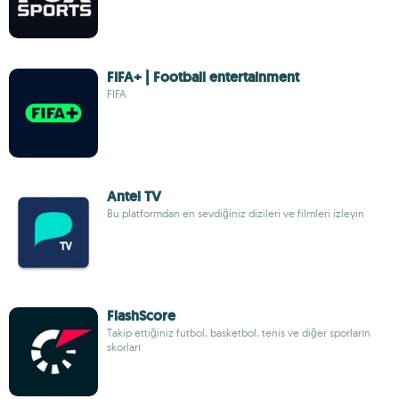
FIFA+ | Football entertainment
FIFA
Antel TV
Bu platformdan en sevdiğiniz dizileri ve filmleri izleyin
FlashScore
Takip ettiğiniz futbol, basketbol, tenis ve diğer sporların
skorları