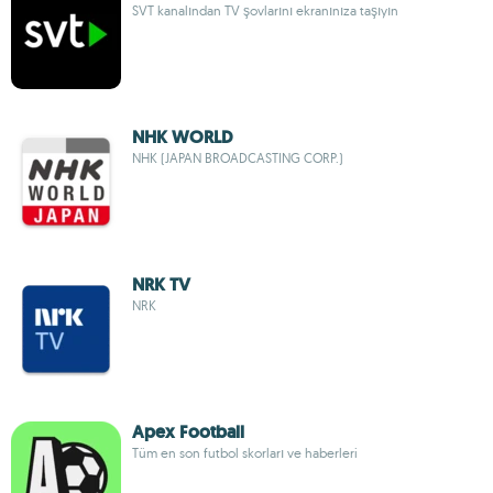
SVT kanalından TV şovlarını ekranınıza taşıyın
NHK WORLD
NHK (JAPAN BROADCASTING CORP.)
NRK TV
NRK
Apex Football
Tüm en son futbol skorları ve haberleri