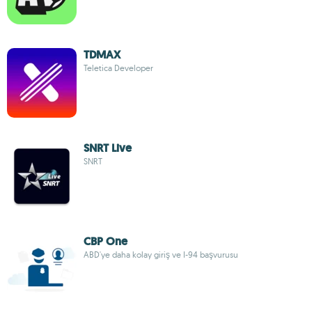
TDMAX
Teletica Developer
SNRT Live
SNRT
CBP One
ABD'ye daha kolay giriş ve I-94 başvurusu