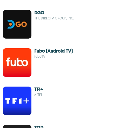
DGO
THE DIRECTV GROUP, INC.
Fubo (Android TV)
fuboTV
TF1+
e-TF1
TOD