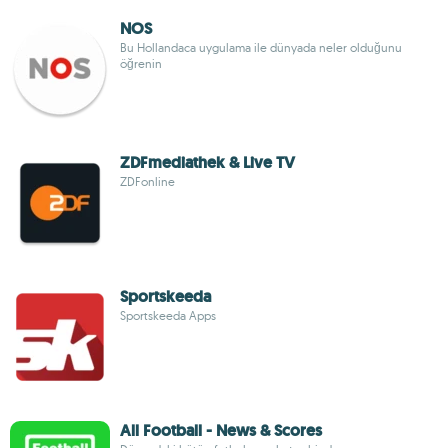
NOS
Bu Hollandaca uygulama ile dünyada neler olduğunu
öğrenin
ZDFmediathek & Live TV
ZDFonline
Sportskeeda
Sportskeeda Apps
All Football - News & Scores