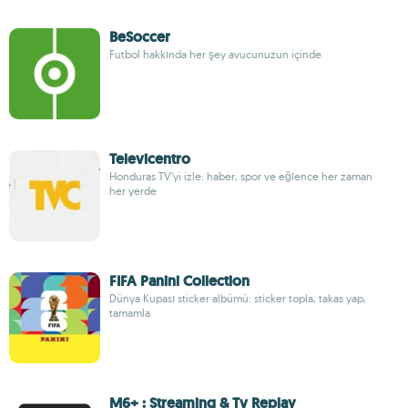
BeSoccer
Futbol hakkında her şey avucunuzun içinde
Televicentro
Honduras TV’yi izle: haber, spor ve eğlence her zaman
her yerde
FIFA Panini Collection
Dünya Kupası sticker albümü: sticker topla, takas yap,
tamamla
M6+ : Streaming & Tv Replay