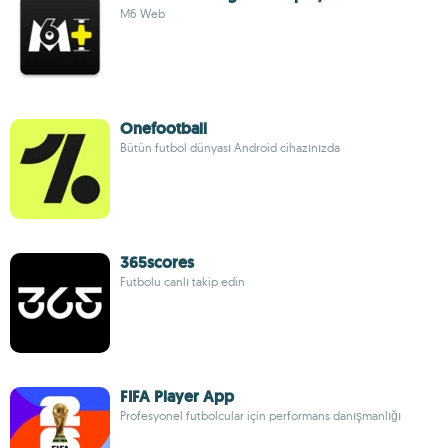
M6 Web
Onefootball
Bütün futbol dünyası Android cihazınızda
365scores
Futbolu canlı takip edin
FIFA Player App
Profesyonel futbolcular için performans danışmanlığı